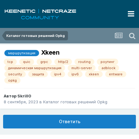
Каталог готовых решений Opkg
Xkeen
маршрутизация
tcp
quic
grpc
http/2
routing
роутинг
динамическая маршрутизация
multi-server
adblock
security
защита
ipv4
ipv6
xkeen
entware
opkg
Автор
Skrill0
8 сентября, 2023
в
Каталог готовых решений Opkg
Ответить