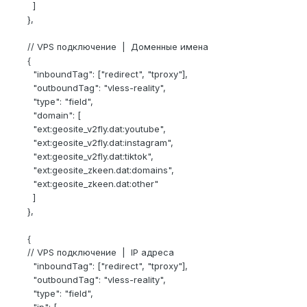
]
},
// VPS подключение | Доменные имена
{
"inboundTag": ["redirect", "tproxy"],
"outboundTag": "vless-reality",
"type": "field",
"domain": [
"ext:geosite_v2fly.dat:youtube",
"ext:geosite_v2fly.dat:instagram",
"ext:geosite_v2fly.dat:tiktok",
"ext:geosite_zkeen.dat:domains",
"ext:geosite_zkeen.dat:other"
]
},
{
// VPS подключение | IP адреса
"inboundTag": ["redirect", "tproxy"],
"outboundTag": "vless-reality",
"type": "field",