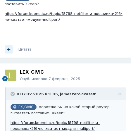
поставить Xkeen?
https://forum.keenetic.ru/topic/18798-netfilter-и-прошивка-216-
не-хватает-модуля-multiport/
Цитата
LEX_CIVIC
Опубликовано
7 февраля, 2025
В 07.02.2025 в 11:35,
jameszero
сказал:
, вероятно вы на какой старый роутер
@LEX_CIVIC
пытаетесь поставить Xkeen?
https://forum.keenetic.ru/topic/18798-netfilter-и-
прошивка-216-не-хватает-модуля-multiport/