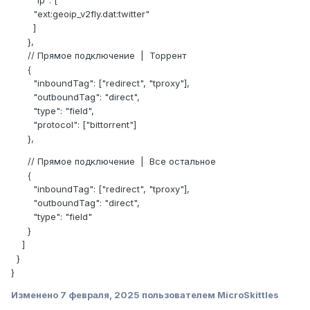
"ip": [
"ext:geoip_v2fly.dat:twitter"
]
},
// Прямое подключение | Торрент
{
"inboundTag": ["redirect", "tproxy"],
"outboundTag": "direct",
"type": "field",
"protocol": ["bittorrent"]
},
// Прямое подключение | Все остальное
{
"inboundTag": ["redirect", "tproxy"],
"outboundTag": "direct",
"type": "field"
}
]
}
}
Изменено
7 февраля, 2025
пользователем MicroSkittles