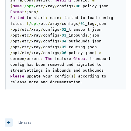
infra
/
conf
/
serial
:
Reading
 config
:
&
{
Name
:
/opt/
etc
/
xray
/
configs
/
06
_policy
.
json 
Format
:
json
}
Failed
 to start
:
 main
:
 failed to load config 
files
:
[
/opt/
etc
/
xray
/
configs
/
01
_log
.
json 
/
opt
/
etc
/
xray
/
configs
/
02
_transport
.
json 
/
opt
/
etc
/
xray
/
configs
/
03
_inbounds
.
json 
/
opt
/
etc
/
xray
/
configs
/
04
_outbounds
.
json 
/
opt
/
etc
/
xray
/
configs
/
05
_routing
.
json 
/
opt
/
etc
/
xray
/
configs
/
06
_policy
.
json
]
>
common
/
errors
:
The
 feature 
Global
 transport 
config has been removed and migrated to 
streamSettings in inbounds and outbounds
.
Please
 update your config
(
s
)
 according to 
release note and documentation
.
Цитата