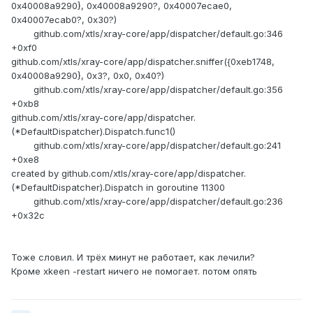
0x40008a9290}, 0x40008a9290?, 0x40007ecae0,
0x40007ecab0?, 0x30?)
github.com/xtls/xray-core/app/dispatcher/default.go:346
+0xf0
github.com/xtls/xray-core/app/dispatcher.sniffer({0xeb1748,
0x40008a9290}, 0x3?, 0x0, 0x40?)
github.com/xtls/xray-core/app/dispatcher/default.go:356
+0xb8
github.com/xtls/xray-core/app/dispatcher.
(*DefaultDispatcher).Dispatch.func1()
github.com/xtls/xray-core/app/dispatcher/default.go:241
+0xe8
created by github.com/xtls/xray-core/app/dispatcher.
(*DefaultDispatcher).Dispatch in goroutine 11300
github.com/xtls/xray-core/app/dispatcher/default.go:236
+0x32c
Тоже словил. И трёх минут не работает, как лечили?
Кроме xkeen -restart ничего не помогает. потом опять