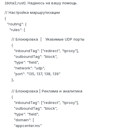
(dota2,rust). Надеюсь на вашу помощь.
// Настройка маршрутизации
{
"routing": {
"rules": [
// Блокировка | Уязвимые UDP порты
{
"inboundTag": ["redirect", "tproxy"],
"outboundTag": "block",
"type": "field",
"network": "udp",
"port": "135, 137, 138, 139"
},
// Блокировка | Реклама и аналитика
{
"inboundTag": ["redirect", "tproxy"],
"outboundTag": "block",
"type": "field",
"domain": [
"appcenter.ms"