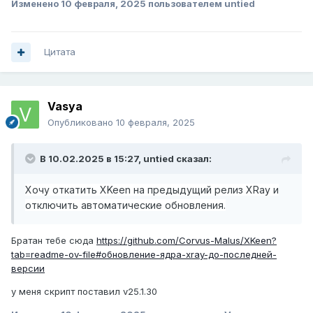
Изменено
10 февраля, 2025
пользователем untied
Цитата
Vasya
Опубликовано
10 февраля, 2025
В 10.02.2025 в 15:27,
untied
сказал:
Хочу откатить XKeen на предыдущий релиз XRay и
отключить автоматические обновления.
Братан тебе сюда
https://github.com/Corvus-Malus/XKeen?
tab=readme-ov-file#обновление-ядра-xray-до-последней-
версии
у меня скрипт поставил v25.1.30