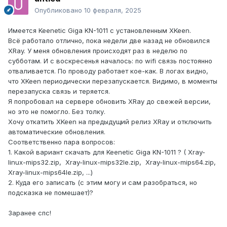
Опубликовано
10 февраля, 2025
Имеется Keenetic Giga KN-1011 с установленным XKeen.
Всё работало отлично, пока недели две назад не обновился
XRay. У меня обновления происходят раз в неделю по
субботам. И с воскресенья началось: по wifi связь постоянно
отваливается. По проводу работает кое-как. В логах видно,
что XKeen периодически перезапускается. Видимо, в моменты
перезапуска связь и теряется.
Я попробовал на сервере обновить XRay до свежей версии,
но это не помогло. Без толку.
Хочу откатить XKeen на предыдущий релиз XRay и отключить
автоматические обновления.
Соответственно пара вопросов:
1. Какой вариант скачать для Keenetic Giga KN-1011 ? ( Xray-
linux-mips32.zip, Xray-linux-mips32le.zip, Xray-linux-mips64.zip,
Xray-linux-mips64le.zip, ...)
2. Куда его записать (с этим могу и сам разобраться, но
подсказка не помешает)?
Заранее спс!