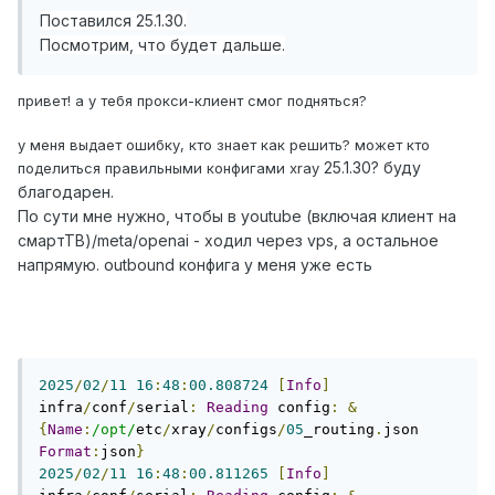
Поставился 25.1.30.
Посмотрим, что будет дальше.
привет! а у тебя прокси-клиент смог подняться?
у меня выдает ошибку, кто знает как решить? может кто
25.1.30? буду
поделиться правильными конфигами xray
благодарен.
По сути мне нужно, чтобы в youtube (включая клиент на
смартТВ)/meta/openai - ходил через vps, а остальное
напрямую. outbound конфига у меня уже есть
2025
/
02
/
11
16
:
48
:
00.808724
[
Info
]
infra
/
conf
/
serial
:
Reading
 config
:
&
{
Name
:
/opt/
etc
/
xray
/
configs
/
05
_routing
.
json 
Format
:
json
}
2025
/
02
/
11
16
:
48
:
00.811265
[
Info
]