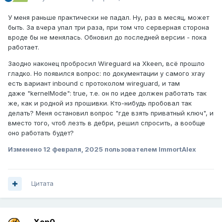
У меня раньше практически не падал. Ну, раз в месяц, может
быть. За вчера упал три раза, при том что серверная сторона
вроде бы не менялась. Обновил до последней версии - пока
работает.
Заодно наконец пробросил Wireguard на Xkeen, всё прошло
гладко. Но появился вопрос: по документации у самого xray
есть вариант inbound с протоколом wireguard, и там
даже "kernelMode": true, т.е. он по идее должен работать так
же, как и родной из прошивки. Кто-нибудь пробовал так
делать? Меня остановил вопрос "где взять приватный ключ", и
вместо того, чтоб лезть в дебри, решил спросить, а вообще
оно работать будет?
Изменено
12 февраля, 2025
пользователем ImmortAlex
Цитата