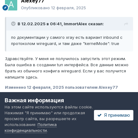
Alexey77
Опубликовано
12 февраля, 2025
В 12.02.2025 в 06:41,
ImmortAlex
сказал:
по документации у самого xray есть вариант inbound с
протоколом wireguard, и там даже "kernelMode": true
Здравствуйте. У меня не получилось запустить этот режим.
Была ошибка в создании tun интерфейса. Все данные можно
брать из обычного конфига wireguard. Если у вас получится
напишите здесь.
Изменено
12 февраля, 2025
пользователем Alexey77
Дополнил
Важная информация
На этом сайте используются файлы cookie.
Нажимая "Я принимаю" или продолжая
Цитата
Я принимаю
просмотр сайта, вы разрешаете их
использование:
Политика
конфиденциальности
.