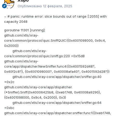
Xop0
Опубликовано
12 февраля, 2025
~ # panic: runtime error: slice bounds out of range [:2055] with
capacity 2048
goroutine 11301 [running]:
github.com/xtls/xray-
core/common/protocol/quic.SniffQUIC({0x4001098000, 0x9c4,
0x2000})
github.com/xtls/xray-
core/common/protocol/quic/sniff.go:220 +0x15d8
github.com/xtls/xray-
core/app/dispatcher.NewSniffer.func4({0x4001592d48?,
0x40f2c8?}, {0x4001098000?, 0x40008afa40?, 0x4001592d28?})
github.com/xtls/xray-core/app/dispatcher/sniffer.go:40
+0x2c
github.com/xtls/xray-core/app/dispatcher.
(*Sniffer).Sniff(0x40006425b8, {0xeb1748, 0x40008a9290},
{0x4001098000, 0x9c4, 0x2000}, 0x3)
github.com/xtls/xray-core/app/dispatcher/sniffer.go:64
+0xbc
github.com/xtls/xray-core/app/dispatcher.sniffer.func1({0xeb1748,