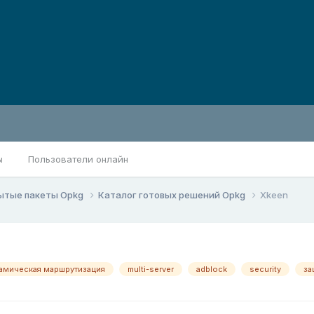
ы
Пользователи онлайн
ытые пакеты Opkg
Каталог готовых решений Opkg
Xkeen
амическая маршрутизация
multi-server
adblock
security
за