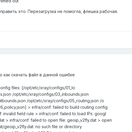
: timed out
справить это. Перезагрузка не помогла, флешка рабочая.
ю как скачать файл в данной ошибке
ailed to load config files: [/opt/etc/xray/config
figs/02_dns.json /opt/etc/xray/configs/03_inbou
_outbounds.json /opt/etc/xray/configs/05_routing
olicy.json] > infra/conf: failed to build routin
valid field rule > infra/conf: failed to load IP
 infra/conf: failed to open file: geoip_v2fly.da
ly.dat: no such file or directory