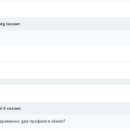
adg
сказал:
i S
сказал:
временно два профиля в xkeen?