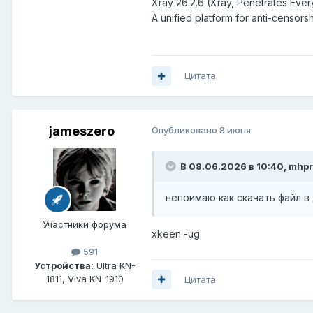
Xray 26.2.6 (Xray, Penetrates Every
A unified platform for anti-censorsh
Цитата
jameszero
Опубликовано
8 июня
В 08.06.2026 в 10:40,
mhp
непоимаю как скачать файл 
Участники форума
xkeen -ug
591
Устройства:
Ultra KN-
1811, Viva KN-1910
Цитата