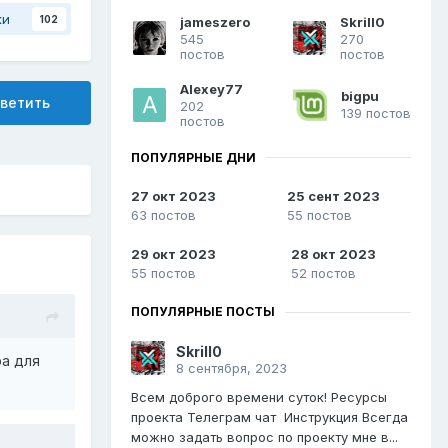
ки
102
jameszero
Skrill0
545
270
постов
постов
Alexey77
bigpu
ветить
202
139 постов
постов
ПОПУЛЯРНЫЕ ДНИ
27 окт 2023
25 сент 2023
63 постов
55 постов
29 окт 2023
28 окт 2023
55 постов
52 постов
ПОПУЛЯРНЫЕ ПОСТЫ
Skrill0
ра для
8 сентября, 2023
Всем доброго времени суток! Ресурсы
проекта Телеграм чат Инструкция Всегда
можно задать вопрос по проекту мне в...