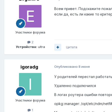
Всем привет. Подскажите пожал
если да, есть ли какие то крит
Участники форума
2
Устройства:
ultra
Цитата
igoradg
Опубликовано
8 июня
У родителей перестал работать
Удаленно подключился
В логах роутера ошибки повто
Участники форума
opkg::manager: /opt/etc/ndm/netfilt
1