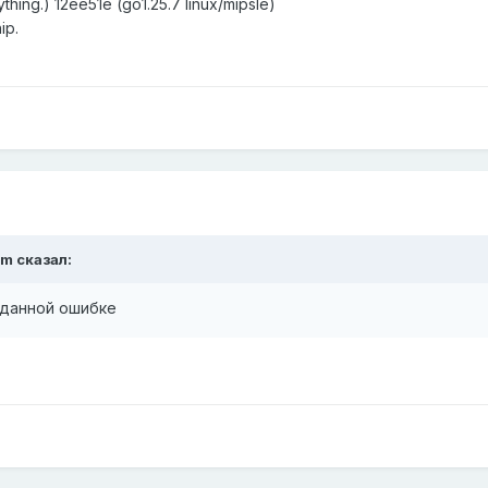
thing.) 12ee51e (go1.25.7 linux/mipsle)
ip.
rm
сказал:
в данной ошибке