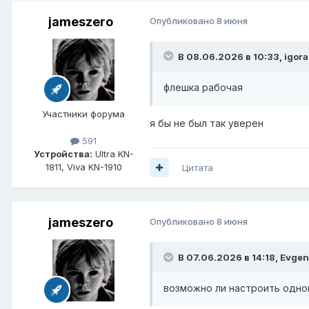
jameszero
Опубликовано
8 июня
В 08.06.2026 в 10:33,
igor
флешка рабочая
Участники форума
я бы не был так уверен
591
Устройства:
Ultra KN-
1811, Viva KN-1910
Цитата
jameszero
Опубликовано
8 июня
В 07.06.2026 в 14:18,
Evgeni
возможно ли настроить одно