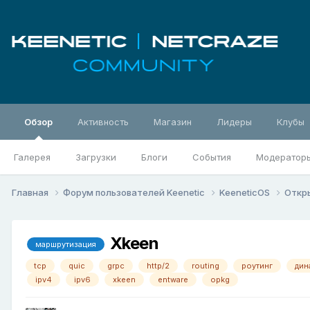
Обзор
Активность
Магазин
Лидеры
Клубы
Галерея
Загрузки
Блоги
События
Модератор
Главная
Форум пользователей Keenetic
KeeneticOS
Откр
Xkeen
маршрутизация
tcp
quic
grpc
http/2
routing
роутинг
дин
ipv4
ipv6
xkeen
entware
opkg