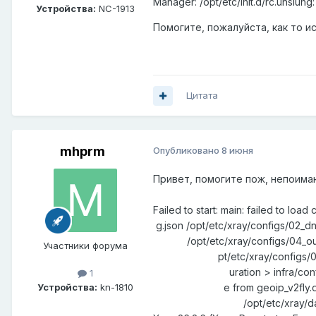
Manager: /opt/etc/init.d/rc.unslung
Устройства:
NC-1913
Помогите, пожалуйста, как то и
Цитата
mhprm
Опубликовано
8 июня
Привет, помогите пож, непоима
Failed to start: main: f
g.json /opt/etc/xray/con
/opt/etc/xray/configs/04
Участники форума
pt/etc/xray/configs/06_p
uration > infra/conf: in
1
Устройства:
kn-1810
e from geoip_v2fly.dat >
/opt/etc/xray/dat/geoip_v2f