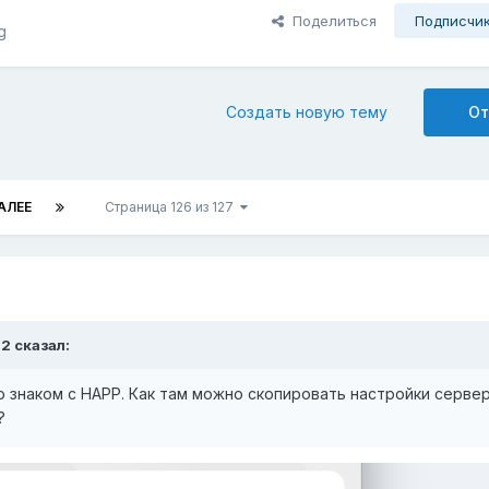
Поделиться
Подписчи
g
Создать новую тему
От
АЛЕЕ
Страница 126 из 127
22
сказал:
 знаком с HAPP. Как там можно скопировать настройки серве
?