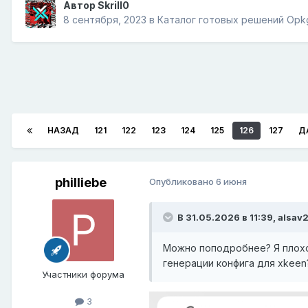
Автор
Skrill0
8 сентября, 2023
в
Каталог готовых решений Opk
НАЗАД
121
122
123
124
125
126
127
Д
philliebe
Опубликовано
6 июня
В 31.05.2026 в 11:39,
alsav
Можно поподробнее? Я плохо
генерации конфига для xkeen
Участники форума
3