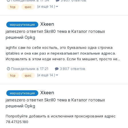
(и ещё 14 )
tcp
quic
Xkeen
маршрутизация
jameszero
ответил
Skrill0
тема в
Каталог готовых
решений Opkg
aghfix сам по себе костыль, это буквально одна строчка
iptables и она как раз и перехватывает локальные адреса.
Исправлять в этом коде нечего. Если fix мешает, просто не...
Понедельник в 17:21
3 807 ответов
(и ещё 14 )
tcp
quic
Xkeen
маршрутизация
jameszero
ответил
Skrill0
тема в
Каталог готовых
решений Opkg
Попробуйте добавить в исключения проксирования адрес
78.47.125.180