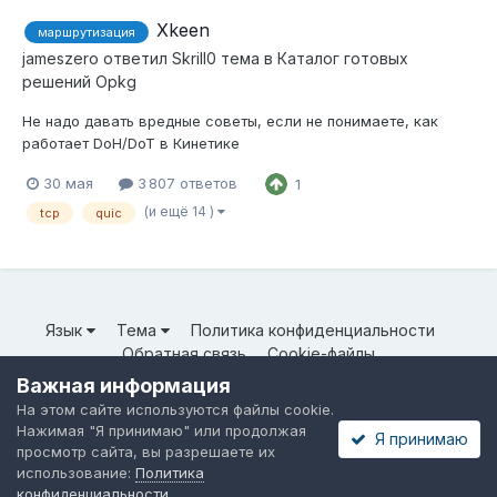
Xkeen
маршрутизация
jameszero
ответил
Skrill0
тема в
Каталог готовых
решений Opkg
Не надо давать вредные советы, если не понимаете, как
работает DoH/DoT в Кинетике
30 мая
3 807 ответов
1
(и ещё 14 )
tcp
quic
Язык
Тема
Политика конфиденциальности
Обратная связь
Cookie-файлы
© ООО «Неткрейз» 2025
Важная информация
Powered by Invision Community
На этом сайте используются файлы cookie.
Нажимая "Я принимаю" или продолжая
Я принимаю
просмотр сайта, вы разрешаете их
использование:
Политика
конфиденциальности
.