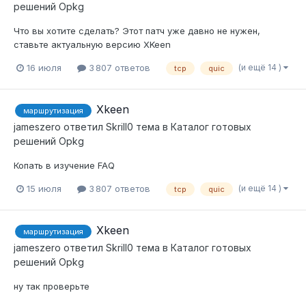
решений Opkg
Что вы хотите сделать? Этот патч уже давно не нужен,
ставьте актуальную версию XKeen
(и ещё 14 )
16 июля
3 807 ответов
tcp
quic
Xkeen
маршрутизация
jameszero
ответил
Skrill0
тема в
Каталог готовых
решений Opkg
Копать в изучение FAQ
(и ещё 14 )
15 июля
3 807 ответов
tcp
quic
Xkeen
маршрутизация
jameszero
ответил
Skrill0
тема в
Каталог готовых
решений Opkg
ну так проверьте