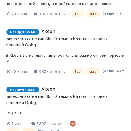
не в стартовый скрипт, а в файлы с пользовательскими...
(и ещё 14 )
20 июня
3 807 ответов
tcp
quic
Xkeen
маршрутизация
jameszero
ответил
Skrill0
тема в
Каталог готовых
решений Opkg
В Xkeen 2.0 исключения вносятся в внешние списки портов и
IP
(и ещё 14 )
20 июня
3 807 ответов
tcp
quic
Xkeen
маршрутизация
jameszero
ответил
Skrill0
тема в
Каталог готовых
решений Opkg
FAQ п.21
8 июня
3 807 ответов
1
(и ещё 14 )