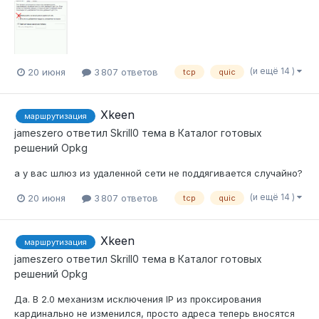
(и ещё 14 )
20 июня
3 807 ответов
tcp
quic
Xkeen
маршрутизация
jameszero
ответил
Skrill0
тема в
Каталог готовых
решений Opkg
а у вас шлюз из удаленной сети не поддягивается случайно?
(и ещё 14 )
20 июня
3 807 ответов
tcp
quic
Xkeen
маршрутизация
jameszero
ответил
Skrill0
тема в
Каталог готовых
решений Opkg
Да. В 2.0 механизм исключения IP из проксирования
кардинально не изменился, просто адреса теперь вносятся