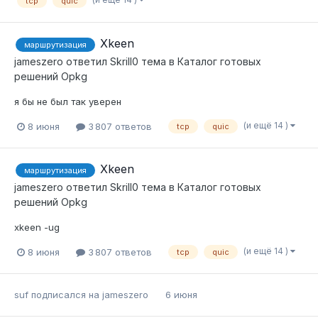
tcp
quic
Xkeen
маршрутизация
jameszero
ответил
Skrill0
тема в
Каталог готовых
решений Opkg
я бы не был так уверен
(и ещё 14 )
8 июня
3 807 ответов
tcp
quic
Xkeen
маршрутизация
jameszero
ответил
Skrill0
тема в
Каталог готовых
решений Opkg
xkeen -ug
(и ещё 14 )
8 июня
3 807 ответов
tcp
quic
suf
подписался на
jameszero
6 июня