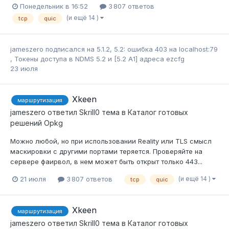
Понедельник в 16:52
3 807 ответов
(и ещё 14 )
tcp
quic
jameszero
подписался на
5.1.2, 5.2: ошибка 403 на localhost:79
,
Токены доступа в NDMS 5.2
и
[5.2 A1] адресa ezcfg
23 июля
Xkeen
маршрутизация
jameszero
ответил
Skrill0
тема в
Каталог готовых
решений Opkg
Можно любой, но при использовании Reality или TLS смысл
маскировки с другими портами теряется. Проверяйте на
сервере фаирвол, в нем может быть открыт только 443...
(и ещё 14 )
21 июля
3 807 ответов
tcp
quic
Xkeen
маршрутизация
jameszero
ответил
Skrill0
тема в
Каталог готовых