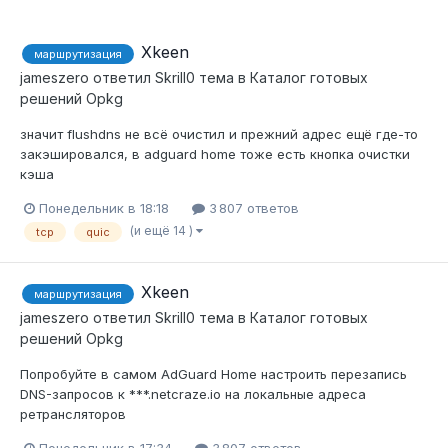
Xkeen
маршрутизация
jameszero
ответил
Skrill0
тема в
Каталог готовых
решений Opkg
значит flushdns не всё очистил и прежний адрес ещё где-то
закэшировался, в adguard home тоже есть кнопка очистки
кэша
Понедельник в 18:18
3 807 ответов
(и ещё 14 )
tcp
quic
Xkeen
маршрутизация
jameszero
ответил
Skrill0
тема в
Каталог готовых
решений Opkg
Попробуйте в самом AdGuard Home настроить перезапись
DNS-запросов к ***.netcraze.io на локальные адреса
ретрансляторов
Понедельник в 17:34
3 807 ответов