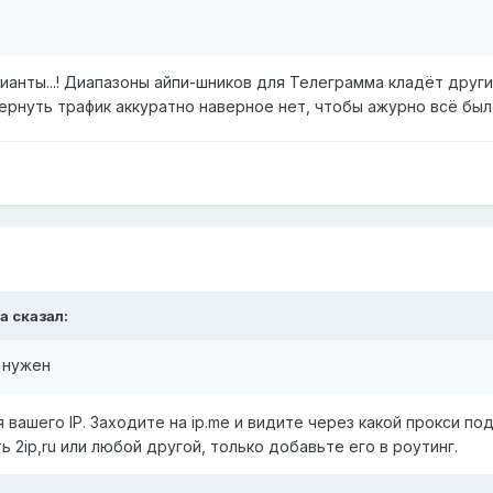
ианты...! Диапазоны айпи-шников для Телеграмма кладёт друг
вернуть трафик аккуратно наверное нет, чтобы ажурно всё было
a
сказал:
н нужен
 вашего IP. Заходите на ip.me и видите через какой прокси по
 2ip,ru или любой другой, только добавьте его в роутинг.