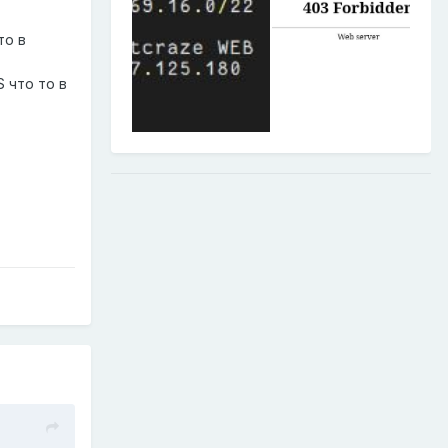
то в
 что то в