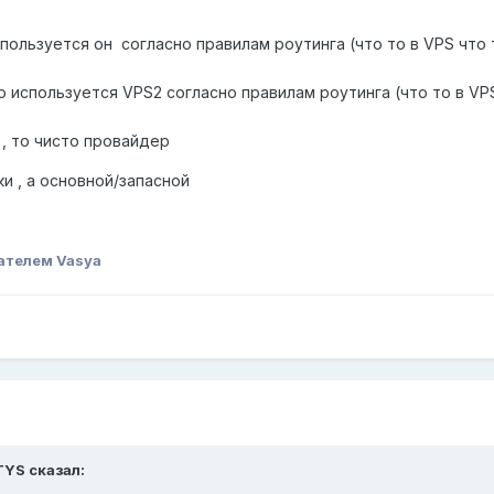
спользуется он согласно правилам роутинга (что то в VPS что 
о используется VPS2 согласно правилам роутинга (что то в VPS
 , то чисто провайдер
ки , а основной/запасной
ателем Vasya
TYS
сказал: