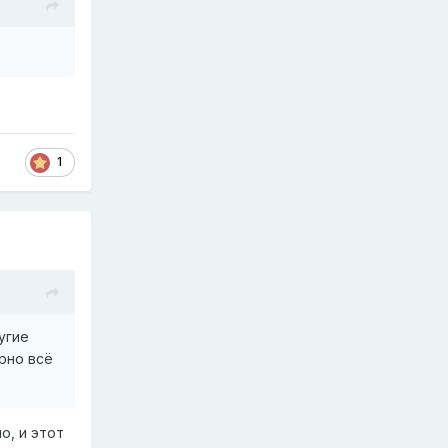
1
угие
рно всё
о, и этот