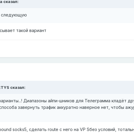
a
сказал:
ю следующую
исывает такой вариант
tTYS
сказал:
варианты...! Диапазоны айпи-шников для Телеграмма кладёт др
 способа завернуть трафик аккуратно наверное нет, чтобы ажу
bound socks5, сделать route с него на VP Sбез условий, тотальн