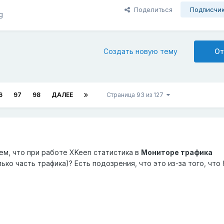
Поделиться
Подписчи
g
Создать новую тему
От
6
97
98
ДАЛЕЕ
Страница 93 из 127
ем, что при работе XKeen статистика в
Мониторе трафика
ко часть трафика)? Есть подозрения, что это из-за того, что 