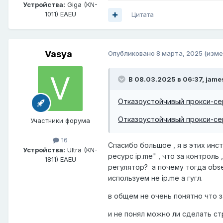
Устройства:
Giga (KN-
1011) EAEU
Цитата
Vasya
Опубликовано
8 марта, 2025
(изме
В 08.03.2025 в 06:37,
jame
Отказоустойчивый прокси-сер
Отказоустойчивый прокси-сер
Участники форума
16
Спасибо большое , я в этих инс
Устройства:
Ultra (KN-
ресурс ip.me" , что за контроль 
1811) EAEU
регулятор? а почему тогда observ
используем не ip.me а гугл.
в общем не очень понятно что з
и не понял можно ли сделать 