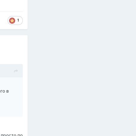
1
го в
 просто по