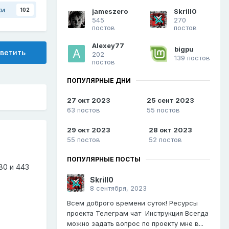
ки
102
jameszero
Skrill0
545
270
постов
постов
Alexey77
bigpu
ветить
202
139 постов
постов
ПОПУЛЯРНЫЕ ДНИ
27 окт 2023
25 сент 2023
63 постов
55 постов
29 окт 2023
28 окт 2023
55 постов
52 постов
ПОПУЛЯРНЫЕ ПОСТЫ
80 и 443
Skrill0
8 сентября, 2023
Всем доброго времени суток! Ресурсы
проекта Телеграм чат Инструкция Всегда
можно задать вопрос по проекту мне в...