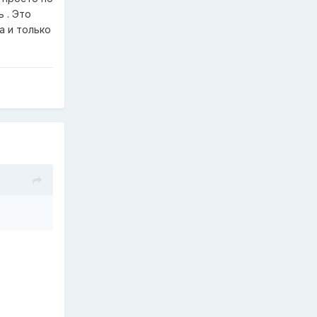
 . Это
а и только