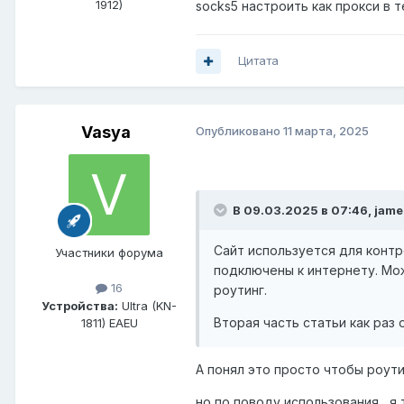
1912)
socks5 настроить как прокси в т
Цитата
Vasya
Опубликовано
11 марта, 2025
В 09.03.2025 в 07:46,
jame
Сайт используется для контро
Участники форума
подключены к интернету. Мож
16
роутинг.
Устройства:
Ultra (KN-
Вторая часть статьи как раз
1811) EAEU
А понял это просто чтобы роути
но по поводу использования , я