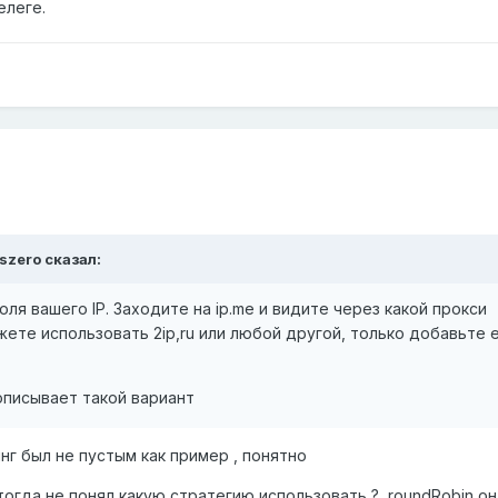
елеге.
szero
сказал:
ля вашего IP. Заходите на ip.me и видите через какой прокси
ете использовать 2ip,ru или любой другой, только добавьте е
 описывает такой вариант
нг был не пустым как пример , понятно
 тогда не понял какую стратегию использовать ? roundRobin он