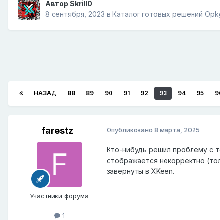
Автор
Skrill0
8 сентября, 2023
в
Каталог готовых решений Opk
НАЗАД
88
89
90
91
92
93
94
95
9
farestz
Опубликовано
8 марта, 2025
Кто-нибудь решил проблему с т
отображается некорректно (толь
завернуты в XKeen.
Участники форума
1