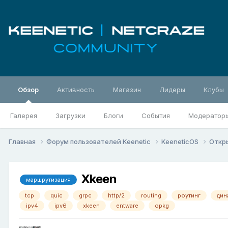
Обзор
Активность
Магазин
Лидеры
Клубы
Галерея
Загрузки
Блоги
События
Модератор
Главная
Форум пользователей Keenetic
KeeneticOS
Откр
Xkeen
маршрутизация
tcp
quic
grpc
http/2
routing
роутинг
дин
ipv4
ipv6
xkeen
entware
opkg