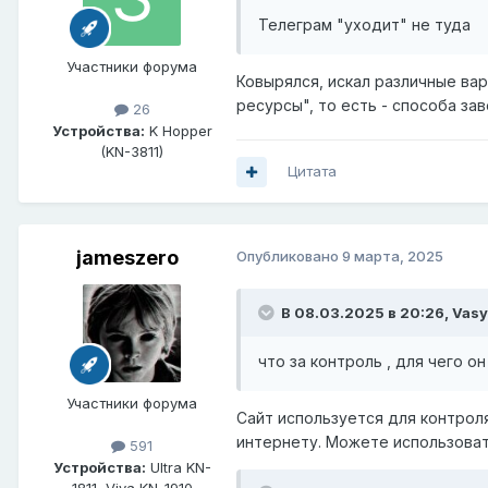
Телеграм "уходит" не туда
Участники форума
Ковырялся, искал различные вар
ресурсы", то есть - способа за
26
Устройства:
K Hopper
(KN-3811)
Цитата
jameszero
Опубликовано
9 марта, 2025
В 08.03.2025 в 20:26,
Vasy
что за контроль , для чего о
Участники форума
Сайт используется для контроля
интернету. Можете использовать
591
Устройства:
Ultra KN-
1811, Viva KN-1910