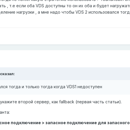
ь , т.е если оба VDS доступны то он их оба и будет нагружать
деление нагрузки , а мне надо чтобы VDS 2 использовался тогд
сказал:
лся тогда и только тогда когда VDS1 недоступен
укажите второй сервер, как fallbaсk (первая часть статьи).
анта:
сное подключение > запасное подключение для запасного