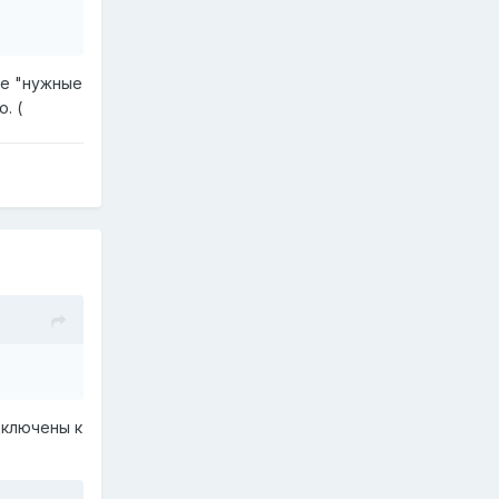
ие "нужные
. (
дключены к