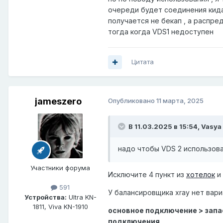
очереди будет соединения кидат
получается не бекап , а распре
тогда когда VDS1 недоступен
Цитата
jameszero
Опубликовано
11 марта, 2025
В 11.03.2025 в 15:54,
Vasya
надо чтобы VDS 2 использова
Участники форума
Исключите 4 пункт из
хотелок
и 
591
У балансировщика xray нет вари
Устройства:
Ultra KN-
1811, Viva KN-1910
основное подключение > запа
подключения