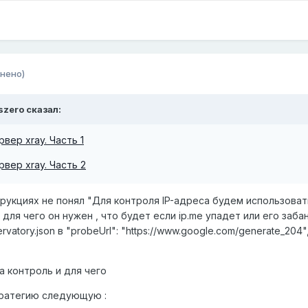
нено)
szero
сказал:
вер xray. Часть 1
вер xray. Часть 2
трукциях не понял "Для контроля IP-адреса будем использоват
, для чего он нужен , что будет если ip.me упадет или его заба
atory.json в "probeUrl": "https://www.google.com/generate_204"
а контроль и для чего
стратегию следующую
: