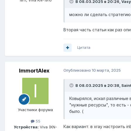
В 08.03.2025 в 20:26,
Vasy
можно ли сделать стратеги
Вторая часть статьи как раз оп
Цитата
ImmortAlex
Опубликовано
10 марта, 2025
В 08.03.2025 в 20:38,
Sain
Ковырялся, искал различные 
"нужные ресурсы", то есть -
Участники форума
было. (
55
Как вариант: в xray настроить in
Устройства:
Viva (KN-