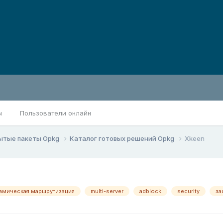
ы
Пользователи онлайн
ытые пакеты Opkg
Каталог готовых решений Opkg
Xkeen
амическая маршрутизация
multi-server
adblock
security
за