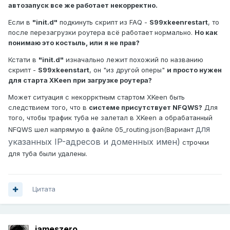
автозапуск все же работает некорректно.
Если в
"init.d"
подкинуть скрипт из FAQ -
S99xkeenrestart
, то
после перезагрузки роутера всё работает нормально.
Но как
понимаю это костыль, или я не прав?
Кстати в
"init.d"
изначально лежит похожий по названию
скрипт -
S99xkeenstart
, он "из другой оперы"
и просто нужен
для старта XKeen при загрузке роутера?
Может ситуация с некоррктным стартом XKeen быть
следствием того, что в
системе присутствует NFQWS?
Для
того, чтобы трафик туба не залетал в XKeen а обрабатанный
для
NFQWS шел напрямую в файле 05_routing.json(Вариант
указанных IP-адресов и доменных имен)
строчки
для туба были удалены.
Цитата
jameszero