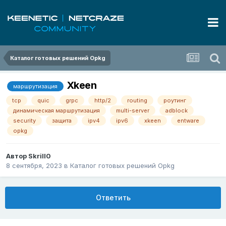
Каталог готовых решений Opkg
Xkeen
маршрутизация
tcp
quic
grpc
http/2
routing
роутинг
динамическая маршрутизация
multi-server
adblock
security
защита
ipv4
ipv6
xkeen
entware
opkg
Автор
Skrill0
8 сентября, 2023
в
Каталог готовых решений Opkg
Ответить