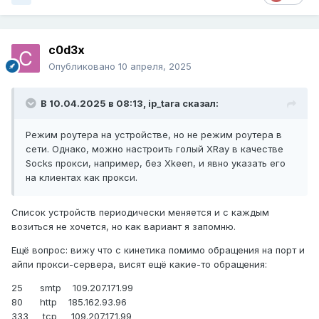
c0d3x
Опубликовано
10 апреля, 2025
В 10.04.2025 в 08:13,
ip_tara
сказал:
Режим роутера на устройстве, но не режим роутера в
сети. Однако, можно настроить голый XRay в качестве
Socks прокси, например, без Xkeen, и явно указать его
на клиентах как прокси.
Список устройств периодически меняется и с каждым
возиться не хочется, но как вариант я запомню.
Ещё вопрос: вижу что с кинетика помимо обращения на порт и
айпи прокси-сервера, висят ещё какие-то обращения:
25 smtp 109.207.171.99
80 http 185.162.93.96
333 tcp 109.207.171.99