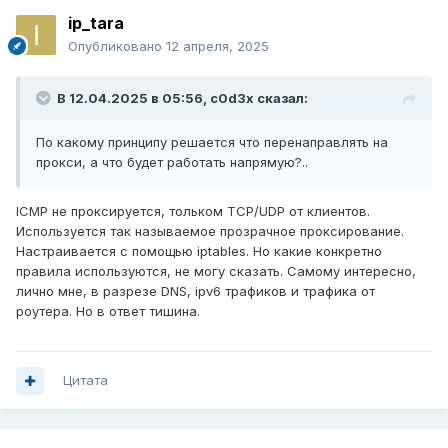
ip_tara
05_routing.json
517 B
·
4 загрузки
Опубликовано
12 апреля, 2025
В 12.04.2025 в 05:56,
c0d3x
сказал:
04_outbounds.json
1.3 kB
·
6 загрузок
По какому принципу решается что перенаправлять на
прокси, а что будет работать напрямую?..
ICMP не проксируется, тольком TCP/UDP от клиентов.
Используется так называемое прозрачное проксирование.
Настраивается с помощью iptables. Но какие конкретно
правила используются, не могу сказать. Самому интересно,
лично мне, в разрезе DNS, ipv6 трафиков и трафика от
роутера. Но в ответ тишина.
Цитата