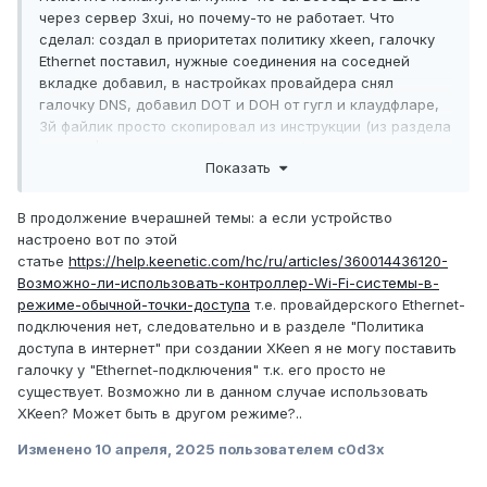
через сервер 3xui, но почему-то не работает. Что
сделал: создал в приоритетах политику xkeen, галочку
Ethernet поставил, нужные соединения на соседней
вкладке добавил, в настройках провайдера снял
галочку DNS, добавил DOT и DOH от гугл и клаудфларе,
3й файлик просто скопировал из инструкции (из раздела
"Mixed | Рекомендуемый", там какой-то порт
Показать
указан 61219 не пойму где его открывать надо и надо ли,
в 3xui такого не нашёл), 4й через мастер XKeen Config
Generator сделал, 5й сам запилил, пинг по айпи (8.8.8.8)
В продолжение вчерашней темы: а если устройство
идёт, а вот по имени сайты не находятся ("При проверке
настроено вот по этой
связи не удалось обнаружить узел ya.ru")
статье
https://help.keenetic.com/hc/ru/articles/360014436120-
Возможно-ли-использовать-контроллер-Wi-Fi-системы-в-
Как только любой комп исключаю из xkeen всё начинает
режиме-обычной-точки-доступа
т.е. провайдерского Ethernet-
работать, xkeen -start отрабатывает без ошибок.
подключения нет, следовательно и в разделе "Политика
доступа в интернет" при создании XKeen я не могу поставить
Делаю на Viva (KN-1912).
галочку у "Ethernet-подключения" т.к. его просто не
существует. Возможно ли в данном случае использовать
XKeen? Может быть в другом режиме?..
03_inbounds.json
780 B
·
2 загрузки
Изменено
10 апреля, 2025
пользователем c0d3x