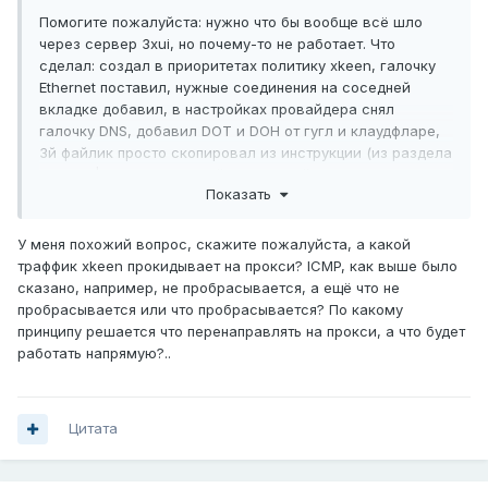
Помогите пожалуйста: нужно что бы вообще всё шло
через сервер 3xui, но почему-то не работает. Что
сделал: создал в приоритетах политику xkeen, галочку
Ethernet поставил, нужные соединения на соседней
вкладке добавил, в настройках провайдера снял
галочку DNS, добавил DOT и DOH от гугл и клаудфларе,
3й файлик просто скопировал из инструкции (из раздела
"Mixed | Рекомендуемый", там какой-то порт
Показать
указан 61219 не пойму где его открывать надо и надо ли,
в 3xui такого не нашёл), 4й через мастер XKeen Config
Generator сделал, 5й сам запилил, пинг по айпи (8.8.8.8)
У меня похожий вопрос, скажите пожалуйста, а какой
идёт, а вот по имени сайты не находятся ("При проверке
траффик xkeen прокидывает на прокси? ICMP, как выше было
связи не удалось обнаружить узел ya.ru")
сказано, например, не пробрасывается, а ещё что не
пробрасывается или что пробрасывается? По какому
Как только любой комп исключаю из xkeen всё начинает
принципу решается что перенаправлять на прокси, а что будет
работать, xkeen -start отрабатывает без ошибок.
работать напрямую?..
Делаю на Viva (KN-1912).
Цитата
03_inbounds.json
780 B
·
3 загрузки