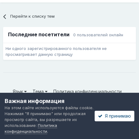
Перейти к списку тем
Последние посетители
0 пользователей онлайн
Ни одного зарегистрированного пользователя не
просматривает данную страницу
Язык
Тема
Политика конфиденциальности
Обратная связь
Cookie-файлы
Важная информация
© ООО «Неткрейз» 2025
На этом сайте используются файлы cookie.
Powered by Invision Community
Нажимая "Я принимаю" или продолжая
Я принимаю
просмотр сайта, вы разрешаете их
использование:
Политика
конфиденциальности
.