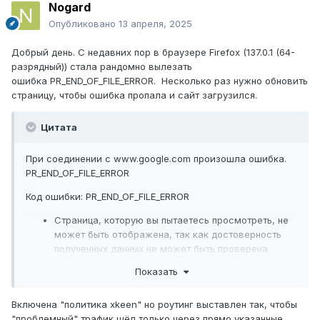
Nogard
Опубликовано
13 апреля, 2025
Добрый день. С недавних пор в браузере Firefox (137.0.1 (64-
разрядный)) стала рандомно вылезать
ошибка PR_END_OF_FILE_ERROR. Несколько раз нужно обновить
страницу, чтобы ошибка пропала и сайт загрузился.
Цитата
При соединении с www.google.com произошла ошибка.
PR_END_OF_FILE_ERROR
Код ошибки: PR_END_OF_FILE_ERROR
Страница, которую вы пытаетесь просмотреть, не
может быть отображена, так как достоверность
полученных данных не может быть проверена.
Показать
Включена "политика xkeen" но роутинг выставлен так, чтобы
"проблемный" трафик шёл только через прямо указанные