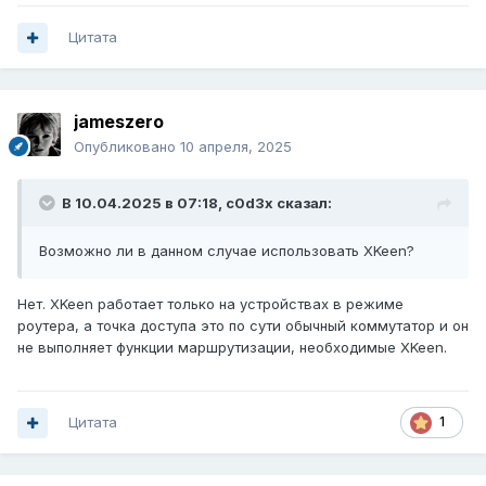
05_routing.json
517 B
·
3 загрузки
Цитата
04_outbounds.json
1.3 kB
·
4 загрузки
jameszero
Опубликовано
10 апреля, 2025
В 10.04.2025 в 07:18,
c0d3x
сказал:
Возможно ли в данном случае использовать XKeen?
Нет. XKeen работает только на устройствах в режиме
роутера, а точка доступа это по сути обычный коммутатор и он
не выполняет функции маршрутизации, необходимые XKeen.
Цитата
1