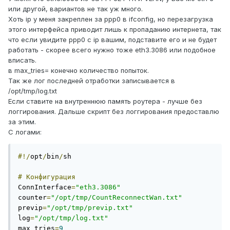
или другой, вариантов не так уж много.
Хоть ip у меня закреплен за ppp0 в ifconfig, но перезагрузка
этого интерфейса приводит лишь к пропаданию интернета, так
что если увидите ppp0 с ip вашим, подставите его и не будет
работать - скорее всего нужно тоже eth3.3086 или подобное
вписать.
в max_tries= конечно количество попыток.
Так же лог последней отработки записывается в
/opt/tmp/log.txt
Если ставите на внутреннюю память роутера - лучше без
логгирования. Дальше скрипт без логгирования предоставлю
за этим.
С логами:
#!/
opt
/
bin
/
sh

#
Конфигурация
ConnInterface
=
"eth3.3086"
counter
=
"/opt/tmp/CountReconnectWan.txt"
previp
=
"/opt/tmp/previp.txt"
log
=
"/opt/tmp/log.txt"
max_tries
=
9