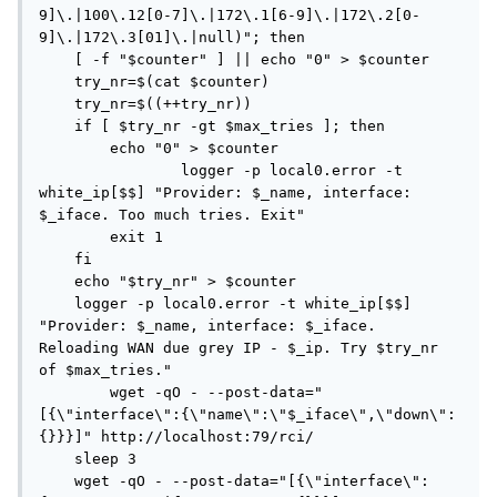
9]\.|100\.12[0-7]\.|172\.1[6-9]\.|172\.2[0-
9]\.|172\.3[01]\.|null)"; then

    [ -f "$counter" ] || echo "0" > $counter

    try_nr=$(cat $counter)

    try_nr=$((++try_nr))

    if [ $try_nr -gt $max_tries ]; then

        echo "0" > $counter

		logger -p local0.error -t 
white_ip[$$] "Provider: $_name, interface: 
$_iface. Too much tries. Exit"

        exit 1

    fi

    echo "$try_nr" > $counter

    logger -p local0.error -t white_ip[$$] 
"Provider: $_name, interface: $_iface. 
Reloading WAN due grey IP - $_ip. Try $try_nr 
of $max_tries."

	wget -qO - --post-data="
[{\"interface\":{\"name\":\"$_iface\",\"down\":
{}}}]" http://localhost:79/rci/

    sleep 3

    wget -qO - --post-data="[{\"interface\":