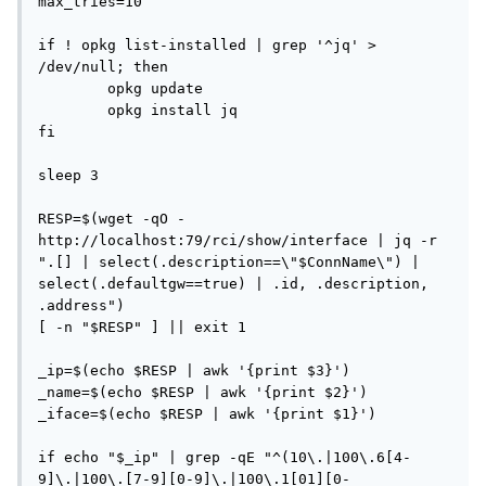
max_tries=10

if ! opkg list-installed | grep '^jq' > 
/dev/null; then

	opkg update

	opkg install jq

fi

sleep 3

RESP=$(wget -qO - 
http://localhost:79/rci/show/interface | jq -r 
".[] | select(.description==\"$ConnName\") | 
select(.defaultgw==true) | .id, .description, 
.address")

[ -n "$RESP" ] || exit 1

_ip=$(echo $RESP | awk '{print $3}')

_name=$(echo $RESP | awk '{print $2}')

_iface=$(echo $RESP | awk '{print $1}')

if echo "$_ip" | grep -qE "^(10\.|100\.6[4-
9]\.|100\.[7-9][0-9]\.|100\.1[01][0-