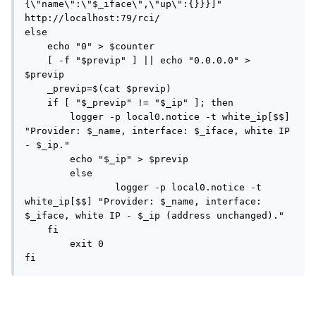
{\"name\":\"$_iface\",\"up\":{}}}]" 
http://localhost:79/rci/

else

    echo "0" > $counter

    [ -f "$previp" ] || echo "0.0.0.0" > 
$previp

    _previp=$(cat $previp)

    if [ "$_previp" != "$_ip" ]; then

        logger -p local0.notice -t white_ip[$$] 
"Provider: $_name, interface: $_iface, white IP 
- $_ip."

        echo "$_ip" > $previp

	else

		logger -p local0.notice -t 
white_ip[$$] "Provider: $_name, interface: 
$_iface, white IP - $_ip (address unchanged)."

    fi

	exit 0

fi