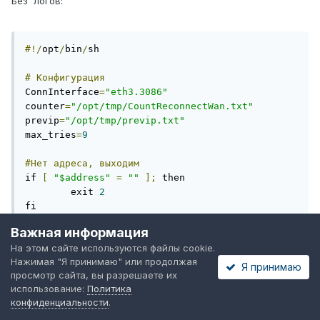
Без логов:
#!/
opt
/
bin
/
sh

#
Конфигурация
ConnInterface
=
"eth3.3086"
counter
=
"/opt/tmp/CountReconnectWan.txt"
previp
=
"/opt/tmp/previp.txt"
max_tries
=
9
#Нет
адреса,
выходим
if 
[
"$address"
=
""
];
 then

	exit 
2
fi

Важная информация
#
Проверка
на
наличие
переданных
данных
На этом сайте используются файлы cookie.
if 
[
 -z 
"$interface"
]
||
[
 -z 
"$address"
]
||
Нажимая "Я принимаю" или продолжая
[
 -z 
"$gateway"
];
 then

Я принимаю
просмотр сайта, вы разрешаете их
    exit 
1
использование:
Политика
fi

конфиденциальности
.