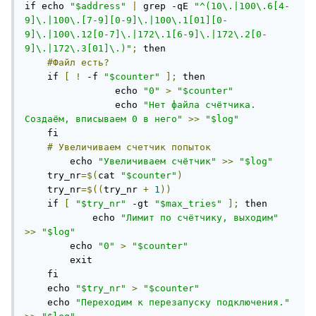
if echo 
"$address"
|
 grep -qE 
"^(10\.|100\.6[4-
9]\.|100\.[7-9][0-9]\.|100\.1[01][0-
9]\.|100\.12[0-7]\.|172\.1[6-9]\.|172\.2[0-
9]\.|172\.3[01]\.)"
;
 then

#Файл
есть?
    if 
[
!
 -f 
"$counter"
];
 then

		echo 
"0"
>
"$counter"
		echo 
"Нет файла счётчика. 
Создаём, вписываем 0 в него"
>>
"$log"
    fi

#
Увеличиваем
счетчик
попыток
	echo 
"Увеличиваем счётчик"
>>
"$log"
    try_nr
=$(
cat 
"$counter"
)
    try_nr
=$((
try_nr 
+
1
))
    if 
[
"$try_nr"
 -gt 
"$max_tries"
];
 then

	    echo 
"Лимит по счётчику, выходим"
>>
"$log"
        echo 
"0"
>
"$counter"
        exit

    fi

    echo 
"$try_nr"
>
"$counter"
    echo 
"Переходим к перезапуску подключения."