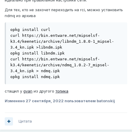
идеально при правильной настройке сети.
Для тех, кто не захочет переходить на rci, можно установить
ndmq из архива
opkg install curl

curl https://bin.entware.net/mipselsf-
k3.4/keenetic/archive/libndm_1.8.0-1_mipsel-
3.4_kn.ipk >libndm.ipk

opkg install libndm.ipk

curl https://bin.entware.net/mipselsf-
k3.4/keenetic/archive/ndmq_1.0.2-7_mipsel-
3.4_kn.ipk > ndmq.ipk

opkg install ndmq.ipk
стащил у
gvan
из другого
топика
Изменено
27 сентября, 2022
пользователем batonskij
Цитата