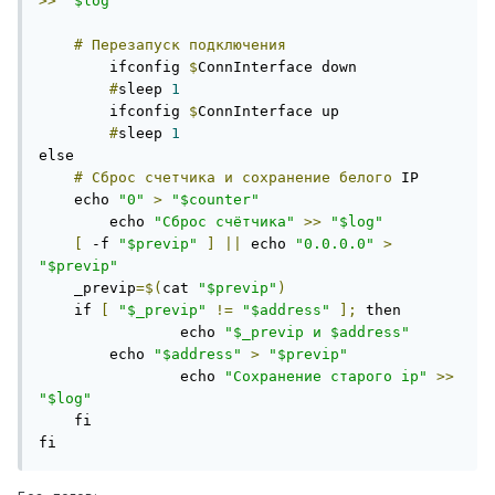
>>
"$log"
#
Перезапуск
подключения
	ifconfig 
$
ConnInterface down

#
sleep 
1
	ifconfig 
$
ConnInterface up

#
sleep 
1
else

#
Сброс
счетчика
и
сохранение
белого
 IP

    echo 
"0"
>
"$counter"
	echo 
"Сброс счётчика"
>>
"$log"
[
 -f 
"$previp"
]
||
 echo 
"0.0.0.0"
>
"$previp"
    _previp
=$(
cat 
"$previp"
)
    if 
[
"$_previp"
!=
"$address"
];
 then

		echo 
"$_previp и $address"
        echo 
"$address"
>
"$previp"
		echo 
"Сохранение старого ip"
>>
"$log"
    fi

fi