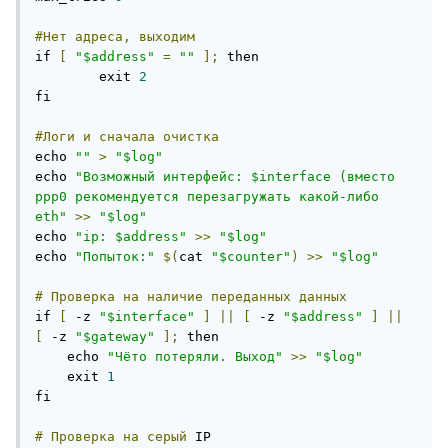
#Нет
адреса,
выходим
if 
[
"$address"
=
""
];
 then

	exit 
2
fi

#Логи
и
сначала
очистка
echo 
""
>
"$log"
echo 
"Возможный интерфейс: $interface (вместо 
ppp0 рекомендуется перезагружать какой-либо 
eth"
>>
"$log"
echo 
"ip: $address"
>>
"$log"
echo 
"Попыток:"
$(
cat 
"$counter"
)
>>
"$log"
#
Проверка
на
наличие
переданных
данных
if 
[
 -z 
"$interface"
]
||
[
 -z 
"$address"
]
||
[
 -z 
"$gateway"
];
 then

    echo 
"Чёто потеряли. Выход"
>>
"$log"
    exit 
1
fi

#
Проверка
на
серый
 IP
