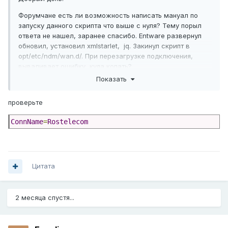
$_iface, white IP - $_ip (address 
unchanged)."

Форумчане есть ли возможность написать мануал по
    fi

запуску данного скрипта что выше с нуля? Тему порыл
	exit 0

ответа не нашел, заранее спасибо. Entware развернул
fi
обновил, установил xmlstarlet, jq. Закинул скрипт в
opt/etc/ndm/wan.d/. При перезагрузке подключения,
вываливает ошибку, куда копать?
Показать
проверьте
030-rostelecom.sh
1.74 kB
·
25 downloads
ConnName
=
Rostelecom
Цитата
2 месяца спустя...