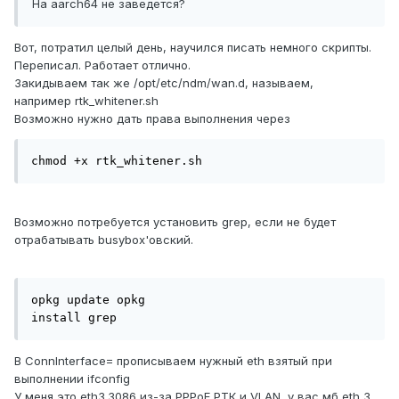
На aаrch64 не заведется?
Вот, потратил целый день, научился писать немного скрипты.
Переписал. Работает отлично.
Закидываем так же /opt/etc/ndm/wan.d, называем,
например rtk_whitener.sh
Возможно нужно дать права выполнения через
chmod +x rtk_whitener.sh
Возможно потребуется установить grep, если не будет
отрабатывать busybox'овский.
opkg update opkg

install grep
В ConnInterface= прописываем нужный eth взятый при
выполнении ifconfig
У меня это eth3.3086 из-за PPPoE РТК и VLAN, у вас мб eth 3