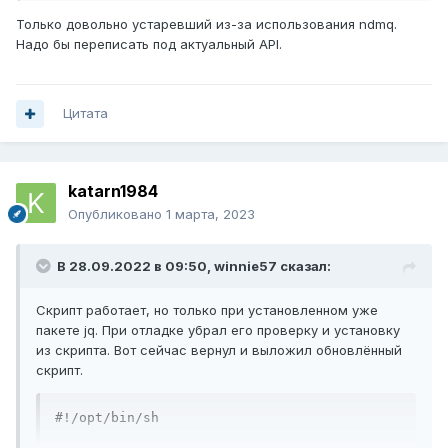
9]\.|100\.12[0-7]\.|172\.1[6-9]\.|172\.2[0-
Только довольно устаревший из-за использования ndmq.
9]\.|172\.3[01]\.)"
;
 then

Надо бы переписать под актуальный API.
[
-
f 
"$counter"
]
||
 echo 
"0"
>
$counter

    try_nr
=
$
(
cat $counter
)
Цитата
    try_nr
=
$
((++
try_nr
))
if
[
 $try_nr 
-
gt $max_tries 
];
 then

        echo 
"0"
>
 $counter

	logger 
-
t white_ip
[
$$
]
"Provider: 
katarn1984
$_prov, interface: $_iface. Too much tries. 
Exit"
Опубликовано
1 марта, 2023
        exit

    fi

В 28.09.2022 в 09:50,
winnie57
сказал:
    echo 
"$try_nr"
>
 $counter

    logger 
-
t white_ip
[
$$
]
"Provider: 
Скрипт работает, но только при установленном уже
$_prov, interface: $_iface. Reloading WAN 
пакете jq. При отладке убрал его проверку и установку
due grey IP - $_ip. Try $try_nr of 
из скрипта. Вот сейчас вернул и выложил обновлённый
$max_tries."
скрипт.
    ndmq 
-
p 
"interface $_iface no connect 
via $_via"
-
P message

    sleep 
5
#!/opt/bin/sh

    ndmq 
-
p 
"interface $_iface connect via 