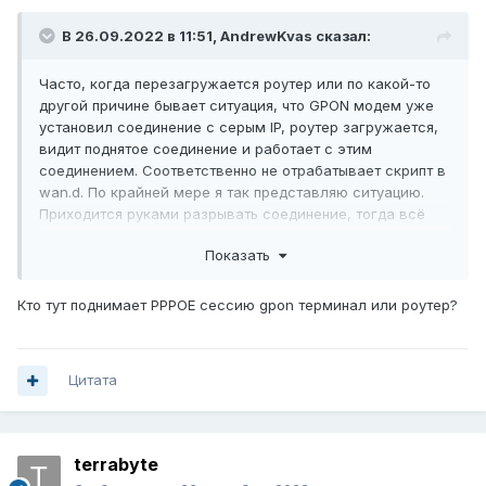
В 26.09.2022 в 11:51,
AndrewKvas
сказал:
Часто, когда перезагружается роутер или по какой-то
другой причине бывает ситуация, что GPON модем уже
установил соединение с серым IP, роутер загружается,
видит поднятое соединение и работает с этим
соединением. Соответственно не отрабатывает скрипт в
wan.d. По крайней мере я так представляю ситуацию.
Приходится руками разрывать соединение, тогда всё
начинает работать как запланировано, пока не добьёмся
Показать
белого IP. (По крайней мере я так вижу происходящее)
Куда и что прописать, чтобы роутер, после загрузки
Кто тут поднимает PPPOE сессию gpon терминал или роутер?
определял не серый ли IP у уже поднятого соединения и
дергал его, если нужно?
Не кроном же это проверять...
Цитата
terrabyte