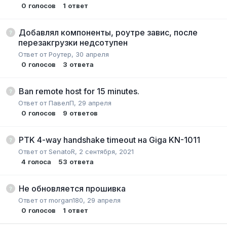
0
голосов
1
ответ
Добавлял компоненты, роутре завис, после
перезакгрузки недсотупен
Ответ от
Роутер
,
30 апреля
0
голосов
3
ответа
Ban remote host for 15 minutes.
Ответ от
ПавелП
,
29 апреля
0
голосов
9
ответов
PTK 4-way handshake timeout на Giga KN-1011
Ответ от
SenatoR
,
2 сентября, 2021
4
голоса
53
ответа
Не обновляется прошивка
Ответ от
morgan180
,
29 апреля
0
голосов
1
ответ