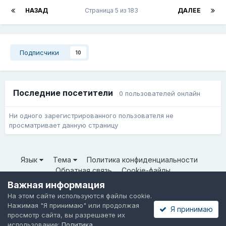
НАЗАД
Страница 5 из 183
ДАЛЕЕ
Подписчики
10
Последние посетители
0 пользователей онлайн
Ни одного зарегистрированного пользователя не
просматривает данную страницу
Язык
Тема
Политика конфиденциальности
Обратная связь
Cookie-файлы
© ООО «Неткрейз» 2025
Важная информация
Powered by Invision Community
На этом сайте используются файлы cookie.
Нажимая "Я принимаю" или продолжая
Я принимаю
просмотр сайта, вы разрешаете их
использование:
Политика