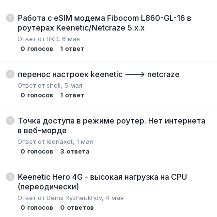
Работа с eSIM модема Fibocom L860-GL-16 в
роутерах Keenetic/Netcraze 5.x.x
Ответ от
BKD
,
6 мая
0
голосов
1
ответ
перенос настроек keenetic ---> netcraze
Ответ от
shell
,
5 мая
0
голосов
1
ответ
Точка доступа в режиме роутер. Нет интернета
в веб-морде
Ответ от
lednaxot
,
1 мая
0
голосов
3
ответа
Keenetic Hero 4G - высокая нагрузка на CPU
(переодически)
Ответ от
Denis Ryzheukhov
,
4 мая
0
голосов
0
ответов