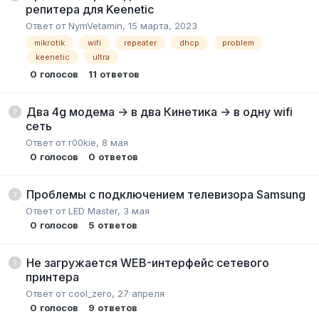
репитера для Keenetic
Ответ от
NymVetamin
,
15 марта, 2023
mikrotik
wifi
repeater
dhcp
problem
keenetic
ultra
0
голосов
11
ответов
Два 4g модема -> в два Кинетика -> в одну wifi
сеть
Ответ от
r00kie
,
8 мая
0
голосов
0
ответов
Проблемы с подключением телевизора Samsung
Ответ от
LED Master
,
3 мая
0
голосов
5
ответов
Не загружается WEB-интерфейс сетевого
принтера
Ответ от
cool_zero
,
27 апреля
0
голосов
9
ответов