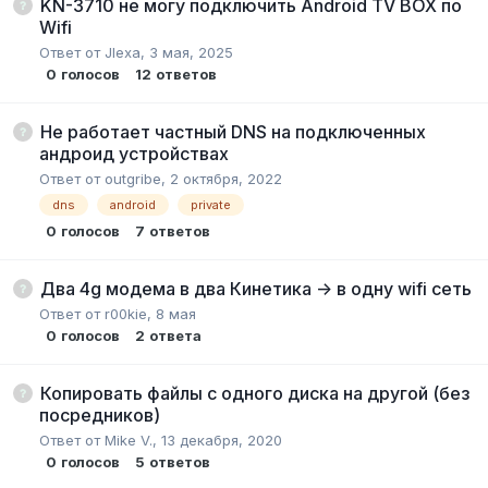
KN-3710 не могу подключить Android TV BOX по
Wifi
Ответ от
Jlexa
,
3 мая, 2025
0
голосов
12
ответов
Не работает частный DNS на подключенных
андроид устройствах
Ответ от
outgribe
,
2 октября, 2022
dns
android
private
0
голосов
7
ответов
Два 4g модема в два Кинетика -> в одну wifi сеть
Ответ от
r00kie
,
8 мая
0
голосов
2
ответа
Копировать файлы с одного диска на другой (без
посредников)
Ответ от
Mike V.
,
13 декабря, 2020
0
голосов
5
ответов