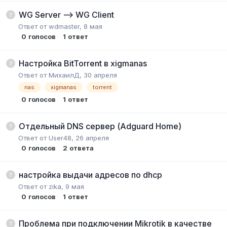
WG Server --> WG Client
Ответ от
wdmaster
,
8 мая
0
голосов
1
ответ
Настройка BitTorrent в xigmanas
Ответ от
МихаилД
,
30 апреля
nas
xigmanas
torrent
0
голосов
1
ответ
Отдельный DNS сервер (Adguard Home)
Ответ от
User48
,
26 апреля
0
голосов
2
ответа
настройка выдачи адресов по dhcp
Ответ от
zika
,
9 мая
0
голосов
1
ответ
Проблема при подключении Mikrotik в качестве