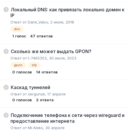
Локальный DNS: как привязать локально домен к
IP
Ответ от
Danil_Valov
,
2 июня, 2018
dns
1
голос
47
ответов
Сколько же может выдать GPON?
Ответ от
t-7465353
,
30 июля, 2023
gpon
sfp
0
голосов
14
ответов
Каскад туннелей
Ответ от
sergunok
,
17 апреля
0
голосов
2
ответа
Подключение телефона к сети через wireguard и
предоставление интернета
Ответ от
Mr.Aleks
,
30 апреля