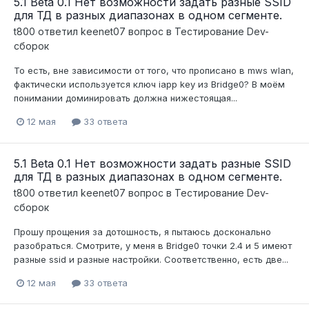
5.1 Beta 0.1 Нет возможности задать разные SSID
для ТД в разных диапазонах в одном сегменте.
t800
ответил
keenet07
вопрос в
Тестирование Dev-
сборок
То есть, вне зависимости от того, что прописано в mws wlan,
фактически используется ключ iapp key из Bridge0? В моём
понимании доминировать должна нижестоящая...
12 мая
33 ответа
5.1 Beta 0.1 Нет возможности задать разные SSID
для ТД в разных диапазонах в одном сегменте.
t800
ответил
keenet07
вопрос в
Тестирование Dev-
сборок
Прошу прощения за дотошность, я пытаюсь досконально
разобраться. Смотрите, у меня в Bridge0 точки 2.4 и 5 имеют
разные ssid и разные настройки. Соответственно, есть две...
12 мая
33 ответа