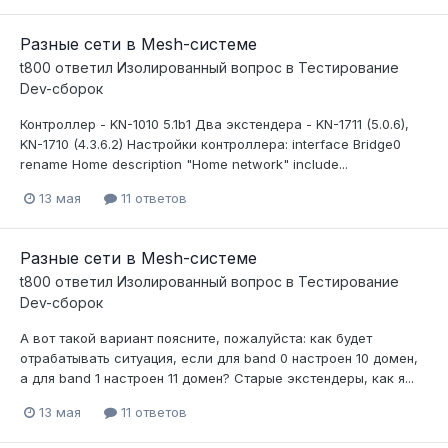
Разные сети в Mesh-системе
t800
ответил
Изолированный
вопрос в
Тестирование
Dev-сборок
Контроллер - KN-1010 5.1b1 Два экстендера - KN-1711 (5.0.6),
KN-1710 (4.3.6.2) Настройки контроллера: interface Bridge0
rename Home description "Home network" include...
13 мая
11 ответов
Разные сети в Mesh-системе
t800
ответил
Изолированный
вопрос в
Тестирование
Dev-сборок
А вот такой вариант поясните, пожалуйста: как будет
отрабатывать ситуация, если для band 0 настроен 10 домен,
а для band 1 настроен 11 домен? Старые экстендеры, как я...
13 мая
11 ответов