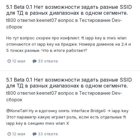
5.1 Beta 0.1 Нет возможности задать разные SSID
для ТД в разных диапазонах в одном сегменте.
t800
ответил
keenet07
вопрос в
Тестирование Dev-
сборок
Но тут вопрос скорее про конфликт. ft iapp key в mws wlan
отличаются от iapp key на бридже. Номера доменов на 2.4 и
5 точках разные. Что в итоге работает?
12 мая
33 ответа
5.1 Beta 0.1 Нет возможности задать разные SSID
для ТД в разных диапазонах в одном сегменте.
t800
ответил
keenet07
вопрос в
Тестирование Dev-
сборок
@KoneTaH Ну и вдогонку опять: Interface Bridge0 -> iapp key
Этот параметр какую играет роль, если есть отдельные ft
iapp key в секциях mws wlan X
12 мая
33 ответа