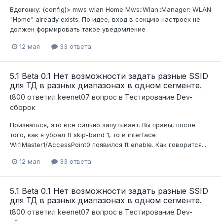
Вдогонку: (config)> mws wlan Home Mws::Wlan::Manager: WLAN
"Home" already exists. По идее, вход в секцию настроек не
должен формировать такое уведомление
12 мая
33 ответа
5.1 Beta 0.1 Нет возможности задать разные SSID
для ТД в разных диапазонах в одном сегменте.
t800
ответил
keenet07
вопрос в
Тестирование Dev-
сборок
Признаться, это всё сильно запутывает. Вы правы, после
того, как я убрал ft skip-band 1, то в interface
WifiMaster1/AccessPoint0 появился ft enable. Как говорится...
12 мая
33 ответа
5.1 Beta 0.1 Нет возможности задать разные SSID
для ТД в разных диапазонах в одном сегменте.
t800
ответил
keenet07
вопрос в
Тестирование Dev-