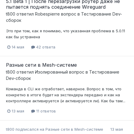
5.1 Beta 1 | После перезагрузки роутер даже не
пытается поднять соединение Wireguard
t800
ответил
Robespierre
вопрос в
Тестирование Dev-
сборок
Это при том, как я понимаю, что указанная проблема в 5.0.11
как бы устранена
14 мая
42 ответа
Разные сети в Mesh-системе
t800
ответил
Изолированный
вопрос в
Тестирование
Dev-сборок
Команда в CLI же отработает, наверное. Вопрос в том, что
конкретно в итоге будет на экстендеры передано и как на
контроллере активируется (и активируется ли). Как бы там...
13 мая
11 ответов
t800
подписался на
Разные сети в Mesh-системе
13 мая