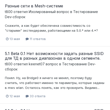
Разные сети в Mesh-системе
t800
ответил
Изолированный
вопрос в
Тестирование
Dev-сборок
Скажите, а как будет обеспечена совместимость со
"старыми" экстендерами, работающими на 5.0.* или 4.*?
13 мая
11 ответов
5.1 Beta 0.1 Нет возможности задать разные SSID
для ТД в разных диапазонах в одном сегменте.
t800
ответил
keenet07
вопрос в
Тестирование Dev-
сборок
Понял. Ну, на Bridge0 я ничего не менял, поэтому буду
считать, что работают именно те параметры, которые заданы
в mws wlan. Осталось понять, как это проверить. Видимо...
12 мая
33 ответа