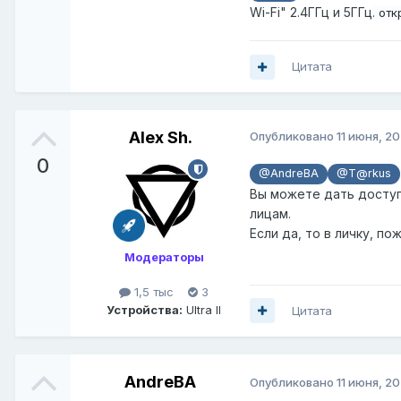
Wi-Fi" 2.4ГГц и 5ГГц
. от
Цитата
Alex Sh.
Опубликовано
11 июня, 2
0
@AndreBA
@T@rkus
Вы можете дать доступ
лицам.
Если да, то в личку, по
Модераторы
1,5 тыс
3
Устройства:
Ultra II
Цитата
AndreBA
Опубликовано
11 июня, 2