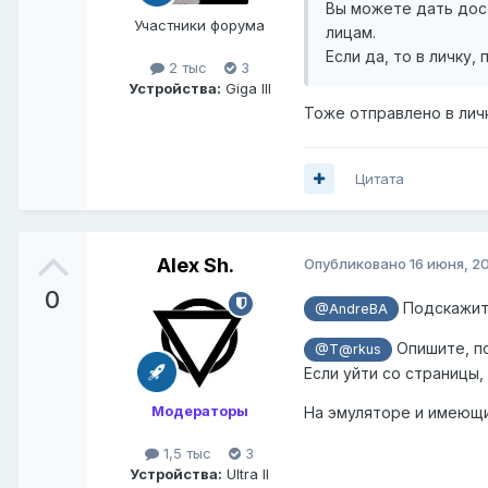
Вы можете дать дост
Участники форума
лицам.
Если да, то в личку,
2 тыс
3
Устройства:
Giga III
Тоже отправлено в лич
Цитата
Alex Sh.
Опубликовано
16 июня, 2
0
Подскажите
@AndreBA
Опишите, по
@T@rkus
Если уйти со страницы,
Модераторы
На эмуляторе и имеющи
1,5 тыс
3
Устройства:
Ultra II