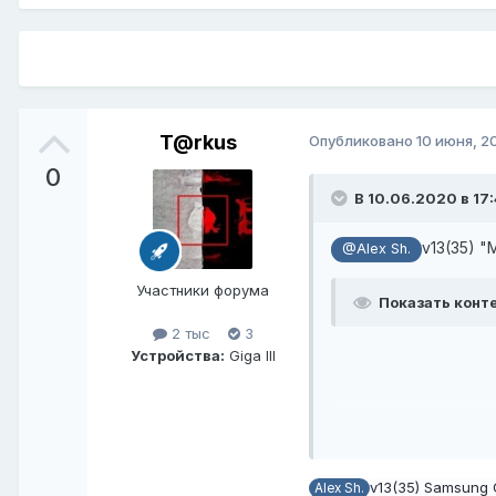
T@rkus
Опубликовано
10 июня, 2
0
В 10.06.2020 в 17
v13(35) "
@Alex Sh.
Участники форума
Показать конт
2 тыс
3
Устройства:
Giga III
v13(35) Samsung 
Alex Sh.