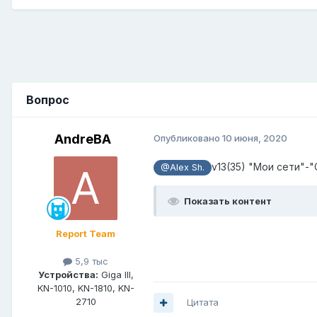
Вопрос
AndreBA
Опубликовано
10 июня, 2020
v13(35) "Мои сети"-"
@Alex Sh.
Показать контент
Report Team
5,9 тыс
Устройства:
Giga III,
KN-1010, KN-1810, KN-
2710
Цитата