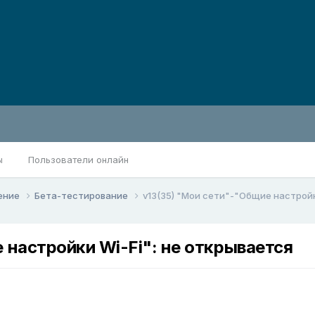
ы
Пользователи онлайн
ение
Бета-тестирование
v13(35) "Мои сети"-"Общие настройк
 настройки Wi-Fi": не открывается