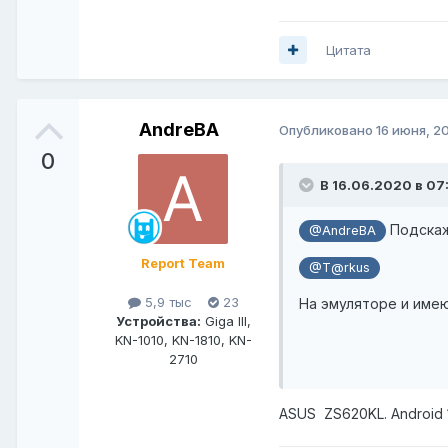
Цитата
AndreBA
Опубликовано
16 июня, 2
0
В 16.06.2020 в 07:
Подскаж
@AndreBA
Report Team
@T@rkus
5,9 тыс
23
На эмуляторе и имею
Устройства:
Giga III,
KN-1010, KN-1810, KN-
2710
ASUS ZS620KL. Android 