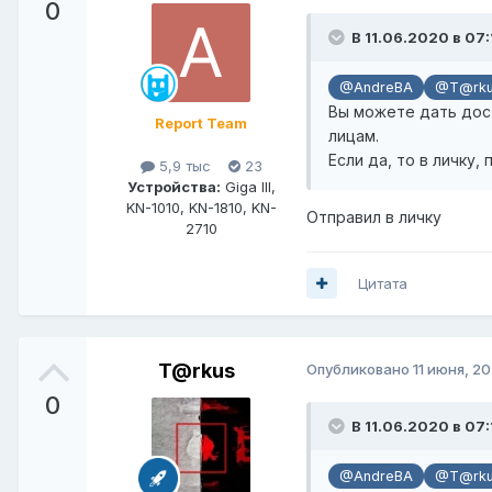
0
В 11.06.2020 в 07:
@AndreBA
@T@rk
Вы можете дать дост
Report Team
лицам.
Если да, то в личку,
5,9 тыс
23
Устройства:
Giga III,
KN-1010, KN-1810, KN-
Отправил в личку
2710
Цитата
T@rkus
Опубликовано
11 июня, 2
0
В 11.06.2020 в 07:
@AndreBA
@T@rk