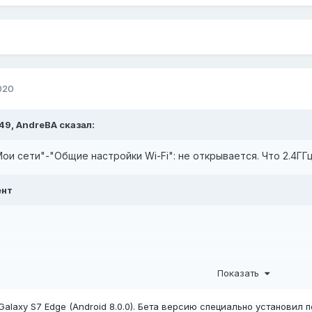
020
:49,
AndreBA
сказал:
Мои сети"-"Общие настройки Wi-Fi": не открывается. Что 2.4ГГц
ент
Показать
Galaxy S7 Edge (Android 8.0.0). Бета версию специально установил 