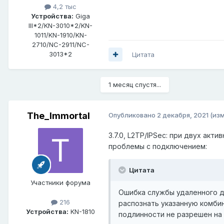
4,2 тыс
Устройства:
Giga
III*2/KN-3010*2/KN-
1011/KN-1910/KN-
2710/NC-2911/NC-
3013*2
Цитата
1 месяц спустя...
The_Immortal
Опубликовано
2 декабря, 2021
(из
3.7.0, L2TP/IPSec: при двух акти
проблемы с подключением:
Цитата
Участники форума
Ошибка службы удаленного до
216
распознать указанную комби
Устройства:
KN-1810
подлинности не разрешен на