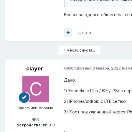
Все из-за одного общего nat пы
Цитата
1 месяц спустя...
clayer
Опубликовано
8 января, 2022
(изм
Дано:
1) Keenetic с L2ip / IKE / IPSec
2) iPhone/Android с LTE сетью
Участники форума
3) Хост подключенный через iPh
9
Устройства:
kn1310