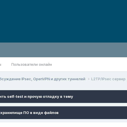
ы
Пользователи онлайн
бсуждение IPsec, OpenVPN и других туннелей
L2TP/IPsec сервер
ть self-test и прочую отладку в тему
хранилище ПО в виде файлов