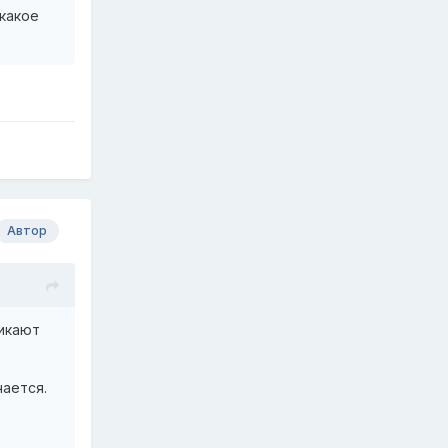
какое
Автор
никают
чается.