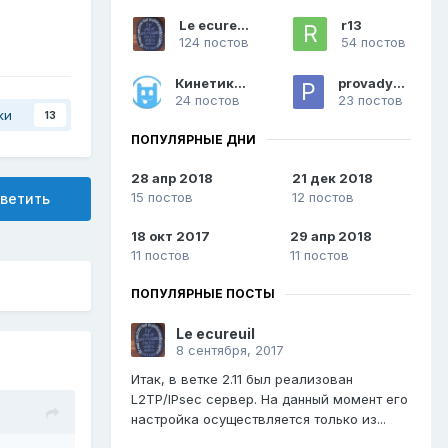
Le ecureuil
r13
124 постов
54 постов
Кинетиковод
provadyuga
24 постов
23 постов
ки
13
ПОПУЛЯРНЫЕ ДНИ
28 апр 2018
21 дек 2018
15 постов
12 постов
ветить
18 окт 2017
29 апр 2018
11 постов
11 постов
ПОПУЛЯРНЫЕ ПОСТЫ
Le ecureuil
8 сентября, 2017
Итак, в ветке 2.11 был реализован
L2TP/IPsec сервер. На данный момент его
настройка осуществляется только из...