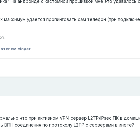
тика? На андроиде с кастомной прошивкой мне это удавалось 
ах максимум удается пропинговать сам телефон (при подключе
я.
ателем clayer
рмально что при активном VPN-сервер L2TP/IPsec ПК в домаш
ть ВПН соединения по протоколу L2TP с серверами в инете?