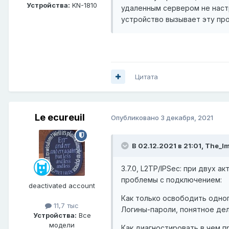
Устройства:
KN-1810
удаленным сервером не наст
устройство вызывает эту про
Цитата
Le ecureuil
Опубликовано
3 декабря, 2021
В 02.12.2021 в 21:01,
The_Im
3.7.0, L2TP/IPSec: при двух а
проблемы с подключением:
deactivated account
Как только освободить одног
11,7 тыс
Логины-пароли, понятное дел
Устройства:
Все
модели
Как диагностировать в чем 