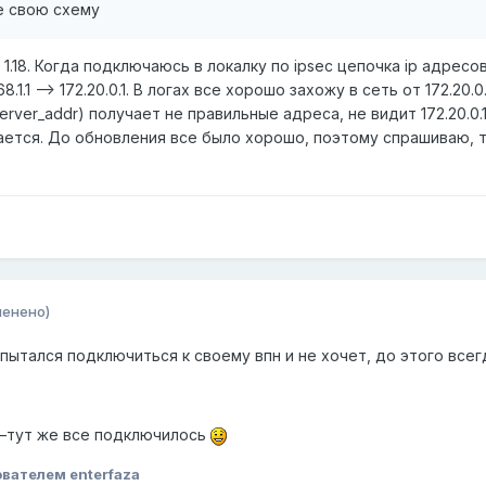
 свою схему
s 1.18. Когда подключаюсь в локалку по ipsec цепочка ip адрес
168.1.1 --> 172.20.0.1. В логах все хорошо захожу в сеть от 172.20.0.
rver_addr) получает не правильные адреса, не видит 172.20.0.1
чается. До обновления все было хорошо, поэтому спрашиваю, 
менено)
попытался подключиться к своему впн и не хочет, до этого всег
л—тут же все подключилось
вателем enterfaza