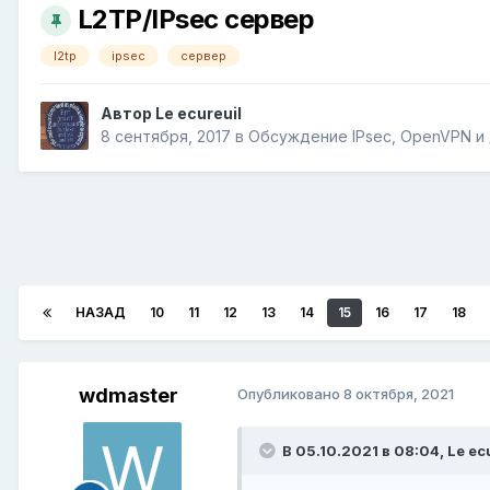
L2TP/IPsec сервер
l2tp
ipsec
сервер
Автор
Le ecureuil
8 сентября, 2017
в
Обсуждение IPsec, OpenVPN и 
НАЗАД
10
11
12
13
14
15
16
17
18
wdmaster
Опубликовано
8 октября, 2021
В 05.10.2021 в 08:04,
Le ec