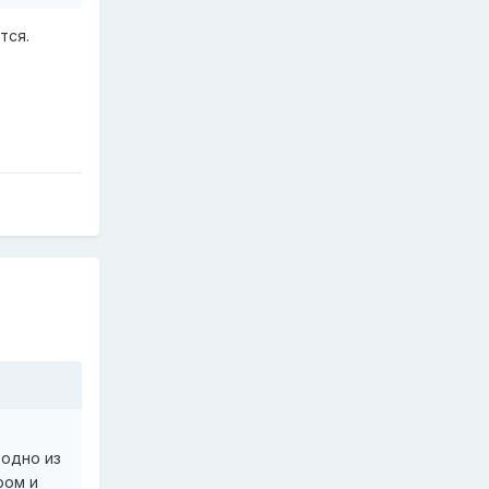
тся.
 одно из
ром и