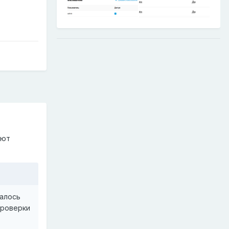
ают
далось
проверки