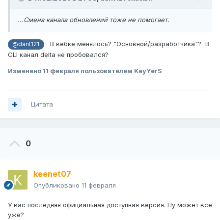
...Смена канала обновлений тоже не помогает.
В вебке менялось? "Основной/разработчика"? В
@dant121
CLI канал delta не пробовался?
Изменено
11 февраля
пользователем KeyYerS
Цитата
0
keenet07
Опубликовано
11 февраля
У вас последняя официальная доступная версия. Ну может всё
уже?