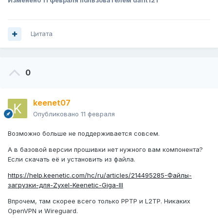
Изменено
11 февраля
пользователем dant121
Цитата
0
keenet07
Опубликовано
11 февраля
Возможно больше не поддерживается совсем.
А в базовой версии прошивки нет нужного вам компонента?
Если скачать её и установить из файла.
https://help.keenetic.com/hc/ru/articles/214495285-Файлы-
загрузки-для-Zyxel-Keenetic-Giga-III
Впрочем, там скорее всего только PPTP и L2TP. Никаких
OpenVPN и Wireguard.