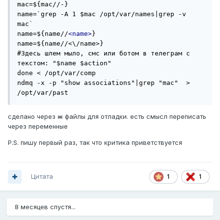
mac=${mac//-}

name=`grep -A 1 $mac /opt/var/names|grep -v 
mac`

name=${name//
<name>
}

name=${name//<\/name>}

#Здесь шлем мыло, смс или ботом в телеграм с 
текстом: "$name $action"

done < /opt/var/comp

ndmq -x -p "show associations"|grep "mac"  > 
/opt/var/past
сделано через
ж
файлы для отладки. есть смысл переписать
через переменные
P.S. пишу первый раз, так что критика приветствуется
Цитата
1
1
8 месяцев спустя...