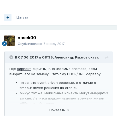
Цитата
vasek00
Опубликовано
7 июня, 2017
В 07.06.2017 в 08:39,
Александр Рыжов
сказал:
Ещё
вариант
: скрипты, вызываемые dnsmasq, если
выбрать его на замену штатному DHCP/DNS-серверу.
плюс: это event driven решение, в отличие от
timeout driven решения на cron'е,
минус тот же: мобильные клиенты могут «мерцать»
во сне. Лечится подкручиванием времени жизни
ARP-записей в ядре.
Показать
На картинке ниже чётко виден момент когда дитё ушло в