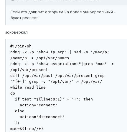
Если кто допилит алгоритм на более универсальный -
будет респект!
исковеркал:
#!/bin/sh

ndmq -x -p "show ip arp" | sed -n '/mac/p; 
/name/p' > /opt/var/names

ndmq -x -p "show associations"|grep "mac"  > 
/opt/var/present

diff /opt/var/past /opt/var/present|grep 
"^[+-]"|grep -v "/opt/var/" > /opt/var/

while read line

do

  if test "${line:0:1}" = '+'; then

    action="connect"

  else

    action="disconnect"

  fi

mac=${line//+}
