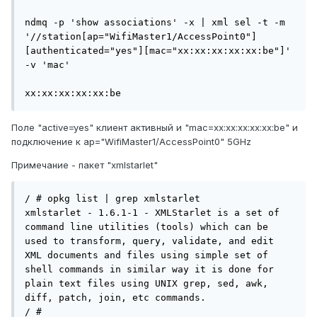
ndmq -p 'show associations' -x | xml sel -t -m 
'//station[ap="WifiMaster1/AccessPoint0"]
[authenticated="yes"][mac="хх:хх:хх:хх:хх:be"]' 
-v 'mac'

хх:хх:хх:хх:хх:be
Поле
"active=yes" клиент активный и
"mac=
хх:хх:хх:хх:хх:be" и
подключение к ap="WifiMaster1/AccessPoint0" 5GHz
Примечание - пакет
"xmlstarlet"
/ # opkg list | grep xmlstarlet

xmlstarlet - 1.6.1-1 - XMLStarlet is a set of 
command line utilities (tools) which can be 
used to transform, query, validate, and edit 
XML documents and files using simple set of 
shell commands in similar way it is done for 
plain text files using UNIX grep, sed, awk, 
diff, patch, join, etc commands.

/ # 