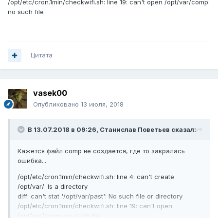
/opt/etc/cron.1min/checkwifi.sh: line 19: can't open /opt/var/comp:
    action="disconnect"

no such file
  fi

mac=${line//+}

mac=${mac//-}

name=`grep -A 1 $mac /opt/var/names|grep -v 
Цитата
mac`

name=${name//
<name>
}

name=${name//<\/name>}

#Здесь шлем мыло, смс или ботом в телеграм 
vasek00
с текстом: "$name $action"

Опубликовано
13 июля, 2018
done < /opt/var/comp

ndmq -x -p "show associations"|grep "mac" 
 > /opt/var/past
В 13.07.2018 в 09:26,
Станислав Поветьев
сказал:
сделано через
ж
файлы для отладки. есть смысл
Кажется файл comp не создается, где то закралась
переписать через переменные
ошибка...
P.S. пишу первый раз, так что критика приветствуется
/opt/etc/cron.1min/checkwifi.sh: line 4: can't create
/opt/var/: Is a directory
diff: can't stat '/opt/var/past': No such file or directory
/opt/etc/cron.1min/checkwifi.sh: line 19: can't open
/opt/var/comp: no such file