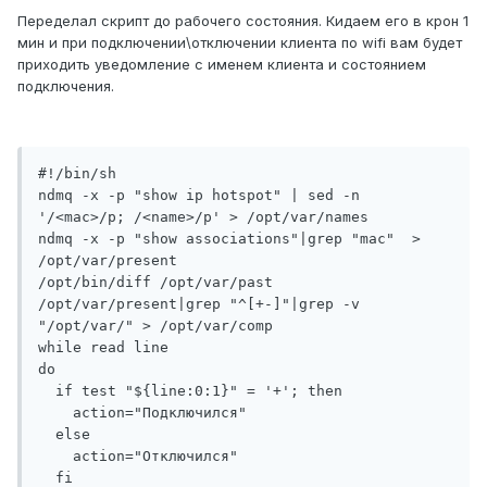
Переделал скрипт до рабочего состояния. Кидаем его в крон 1
мин и при подключении\отключении клиента по wifi вам будет
приходить уведомление с именем клиента и состоянием
подключения.
#!/bin/sh

ndmq -x -p "show ip hotspot" | sed -n 
'/<mac>/p; /<name>/p' > /opt/var/names

ndmq -x -p "show associations"|grep "mac"  > 
/opt/var/present

/opt/bin/diff /opt/var/past 
/opt/var/present|grep "^[+-]"|grep -v 
"/opt/var/" > /opt/var/comp

while read line

do

  if test "${line:0:1}" = '+'; then

    action="Подключился"

  else

    action="Отключился"

  fi
