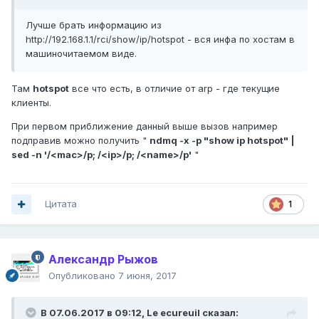
Лучше брать информацию из
http://192.168.1.1/rci/show/ip/hotspot - вся инфа по хостам в
машиночитаемом виде.
Там
hotspot
все что есть, в отличие от arp - где текущие
клиенты.
При первом приближение данный выше вызов например
подправив можно получить "
ndmq -x -p "show ip hotspot" |
sed -n '/<mac>/p; /<ip>/p; /<name>/p'
"
Цитата
1
Александр Рыжов
Опубликовано
7 июня, 2017
В 07.06.2017 в 09:12,
Le ecureuil
сказал: