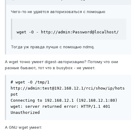
Чего-то не удаётся авторизоваться с помощью
wget -O - http://admin:Password@localhost/
Тогда уж правда лучше с помощью ndmq.
А wget точно умеет digest-авторизацию? Потому что они
разные бывают, тот что в busybox - не умеет.
# wget -O /tmp/1 
http://admin:test@192.168.12.1/rci/show/ip/hots
pot

Connecting to 192.168.12.1 (192.168.12.1:80)

wget: server returned error: HTTP/1.1 401 
Unauthorized
А GNU wget умеет: