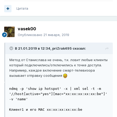
Цитата
vasek00
Опубликовано
21 января, 2019
В 21.01.2019 в 12:34,
priZrak495
сказал:
Метод от Станислава не очень, т.к. ловит любые клиенты
который подключились/отключились к точке доступа.
Например, каждое включение смарт-телевизора
вызывает отправку сообщения
ndmq -p 'show ip hotspot' -x | xml sel -t -m 
'//host[active="yes"][mac="хх:хх:хх:хх:хх:be"]' 
-v 'name'

Клиент1 и его MAC хх:хх:хх:хх:хх:be
