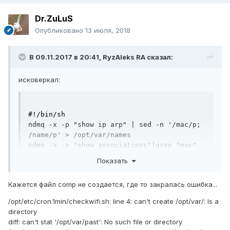
Dr.ZuLuS
Опубликовано
13 июля, 2018
В 09.11.2017 в 20:41,
RyzAleks RA
сказал:
исковеркал:
#!/bin/sh

ndmq -x -p "show ip arp" | sed -n '/mac/p; 
/name/p' > /opt/var/names

ndmq -x -p "show associations"|grep "mac" 
 > /opt/var/present

Показать
diff /opt/var/past /opt/var/present|grep 
"^[+-]"|grep -v "/opt/var/" > /opt/var/

Кажется файл comp не создается, где то закралась ошибка...
while read line

do

/opt/etc/cron.1min/checkwifi.sh: line 4: can't create /opt/var/: Is a
  if test "${line:0:1}" = '+'; then

directory
    action="connect"

diff: can't stat '/opt/var/past': No such file or directory
  else
