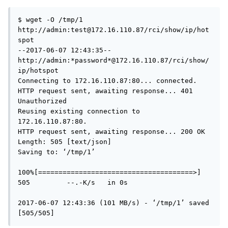
$ wget -O /tmp/1 
http://admin:test@172.16.110.87/rci/show/ip/hot
spot

--2017-06-07 12:43:35--  
http://admin:*password*@172.16.110.87/rci/show/
ip/hotspot

Connecting to 172.16.110.87:80... connected.

HTTP request sent, awaiting response... 401 
Unauthorized

Reusing existing connection to 
172.16.110.87:80.

HTTP request sent, awaiting response... 200 OK

Length: 505 [text/json]

Saving to: ‘/tmp/1’

100%[======================================>] 
505         --.-K/s   in 0s      

2017-06-07 12:43:36 (101 MB/s) - ‘/tmp/1’ saved 
[505/505]