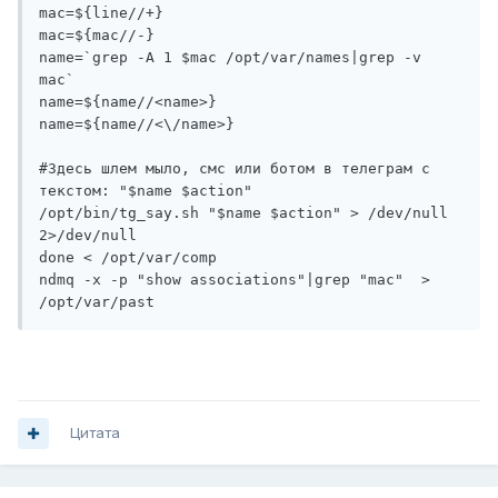
mac=${line//+}

mac=${mac//-}

name=`grep -A 1 $mac /opt/var/names|grep -v 
mac`

name=${name//<name>}

name=${name//<\/name>}

#Здесь шлем мыло, смс или ботом в телеграм с 
текстом: "$name $action"

/opt/bin/tg_say.sh "$name $action" > /dev/null 
2>/dev/null

done < /opt/var/comp

ndmq -x -p "show associations"|grep "mac"  > 
Цитата