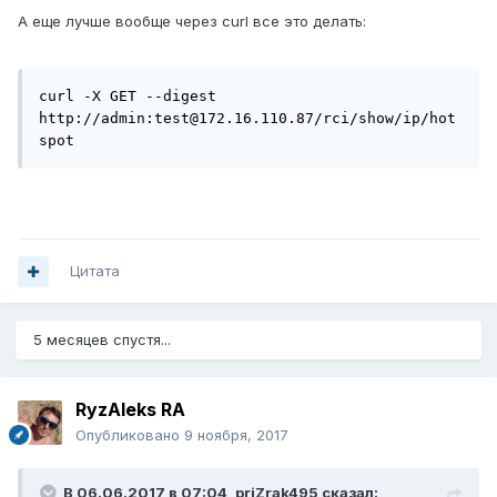
А еще лучше вообще через curl все это делать:
curl -X GET --digest 
http://admin:test@172.16.110.87/rci/show/ip/hot
spot
Цитата
5 месяцев спустя...
RyzAleks RA
Опубликовано
9 ноября, 2017
В 06.06.2017 в 07:04,
priZrak495
сказал: