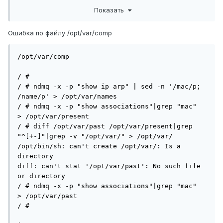
Показать
Ошибка по файлу /opt/var/comp
/opt/var/comp

/ # 

/ # ndmq -x -p "show ip arp" | sed -n '/mac/p; 
/name/p' > /opt/var/names

/ # ndmq -x -p "show associations"|grep "mac"  
> /opt/var/present

/ # diff /opt/var/past /opt/var/present|grep 
"^[+-]"|grep -v "/opt/var/" > /opt/var/

/opt/bin/sh: can't create /opt/var/: Is a 
directory

diff: can't stat '/opt/var/past': No such file 
or directory

/ # ndmq -x -p "show associations"|grep "mac"  
> /opt/var/past

/ #  
