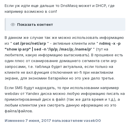
школу и когда вернулось. Вариант проверялся
Если уж идти еще дальше то DnsMasq может и DHCP, где
исключительно как концепт, в реальности нужды в
например возможно в conf
подобном контроле (пока, т-т-т) не было.
Показать контент
В данном же случае так же можно использовать информацию
из "
cat /proc/net/arp
" - активные клиенты или "
ndmq -x -p
"show ip arp" | sed -n '/ip/p; /mac/p; /name/p'
" (тут на
любителя, какую информацию вытаскивать). В прошивке есть
один плюс от сканирование домашнего сегмента сети arp
запросами, т.е. таблица будет актуальна, если только на
клиенте не вкл.функция отключения wi-fi при неактивном
экране, для экономии батарейки но это уже дело третье.
Если SMS будут надоедать, то при использовании например
webdav от Yandex диска можно любую информацию писать на
примонтированный диск в файл (так же дата время и т.д.), а
любым клиентом уже смотреть данную иформацию из это
файла/файлов.
Изменено
7 июня, 2017
пользователем vasek00