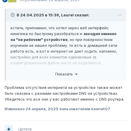
В 24.04.2025 в 15:36,
Laurel
сказал:
кстати, припомнил, что хотел через веб интерфейс
кинетика по быстрому разобраться и
заходил именно
на "не рабочем" устройстве
, но при поверхностном
изучении не нашел проблему. то есть в домашней сети
работа есть, а вот в интернет не дает ходить. напомню,
настройки для всех клиентов одинаковые (в
конфигурационном файле никто не выделяется,
индивидуально не настраивалось), изменения в
Показать
настройках могли делаться только на уровне сегмента.
Проблема отсутствия интернета на устройстве также может
быть связана с разными настройками DNS на устройствах.
Убедитесь что все они у вас работают именно с DNS роутера.
Изменено
24 апреля, 2025
пользователем keenet07
Цитата