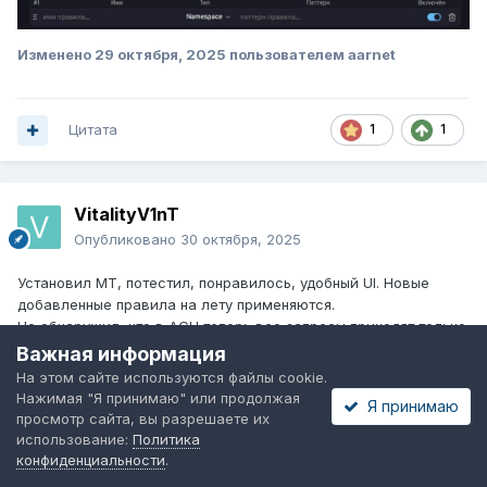
Изменено
29 октября, 2025
пользователем aarnet
Цитата
1
1
VitalityV1nT
Опубликовано
30 октября, 2025
Установил MT, потестил, понравилось, удобный UI. Новые
добавленные правила на лету применяются.
Но обнаружил, что в AGH теперь все запросы приходят только
с localhost, а конкретных клиентов он больше не видит. С этим
Важная информация
что-то можно сделать или при использовании MT только так и
На этом сайте используются файлы cookie.
никак иначе?
Нажимая "Я принимаю" или продолжая
Я принимаю
просмотр сайта, вы разрешаете их
Изменено
30 октября, 2025
пользователем VitalityV1nT
использование:
Политика
Конечно же MT, а не MK. Опечатка.
конфиденциальности
.