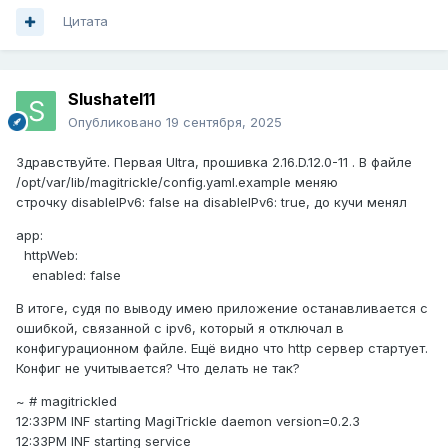
Цитата
Slushatel11
Опубликовано
19 сентября, 2025
Здравствуйте. Первая Ultra, прошивка 2.16.D.12.0-11 . В файле
/opt/var/lib/magitrickle/config.yaml.example меняю
строчку disableIPv6: false на disableIPv6: true, до кучи менял
app:
httpWeb:
enabled: false
В итоге, судя по выводу имею приложение останавливается с
ошибкой, связанной с ipv6, который я отключал в
конфигурационном файле. Ещё видно что http сервер стартует.
Конфиг не учитывается? Что делать не так?
~ # magitrickled
12:33PM INF starting MagiTrickle daemon version=0.2.3
12:33PM INF starting service