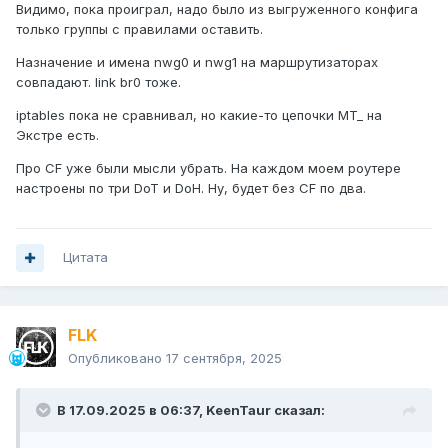
Видимо, пока проиграл, надо было из выгруженного конфига
проголосовал за отдельную тему для флуда.
только группы с правилами оставить.
Назначение и имена nwg0 и nwg1 на маршрутизаторах
совпадают. link br0 тоже.
iptables пока не сравнивал, но какие-то цепочки MT_ на
Экстре есть.
Про CF уже были мысли убрать. На каждом моем роутере
настроены по три DoT и DoH. Ну, будет без CF по два.
Цитата
FLK
Опубликовано
17 сентября, 2025
В 17.09.2025 в 06:37,
KeenTaur
сказал: