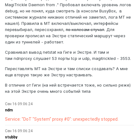
MagiTrickle Daemon from ." Пробовал включать уровень логов
debug, но не понял, куда смотреть (в консоли BusyBox, в
системном журнале никаких отличий не заметил, лога МТ не
нашел). Правила в МТ включал/выключал, интерфейсы
перевыбирал, пересохранял,
по колесам стучал
. Для
проверки прописал на Экстре статический маршрут через
один из туннелей - работает.
Сравнивал вывод netstat на Гиге и Экстре. И там и
там ndnproxy слушает 53 порты tcp и udp, magitrickled - 3553.
Переставлять МТ на Экстре и там списки создавать? А мне
еще вторую такую же Экстру настраивать.
В отличие от Гиги (на ней встречается тоже, но сильно реже)
на этой Экстре очень много событий типа
Сен 16 09:06:24
ndm
Service: "DoT "System" proxy #0": unexpectedly stopped.
Сен 16 09:06:24
stubby