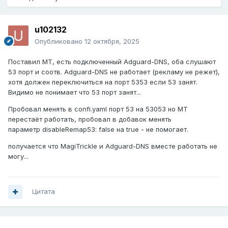
u102132
Опубликовано
12 октября, 2025
Поставил МТ, есть подключенный Adguard-DNS, оба слушают
53 порт и соотв. Adguard-DNS не работает (рекламу не режет),
хотя должен переключиться на порт 5353 если 53 занят.
Видимо не понимает что 53 порт занят...
Пробовал менять в confi.yaml порт 53 на 53053 но МТ
перестаёт работать, пробовал в добавок менять
параметр disableRemap53: false на true - не помогает.
получается что MagiTrickle и Adguard-DNS вместе работать не
могу...
Цитата