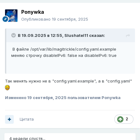
Ponywka
Опубликовано
19 сентября, 2025
В 19.09.2025 в 12:55,
Slushatel11
сказал:
В файле /opt/var/lib/magitrickle/config.yaml.example
меняю строчку disableIPv6: false на disableIPv6: true
Так менять нужно не в "config.yaml.example", а в "config.yaml"
Изменено
19 сентября, 2025
пользователем Ponywka
Цитата
2
4 недели спустя...