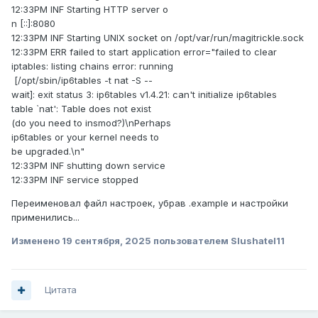
12:33PM INF Starting HTTP server o
n [::]:8080
12:33PM INF Starting UNIX socket on /opt/var/run/magitrickle.sock
12:33PM ERR failed to start application error="failed to clear
iptables: listing chains error: running
[/opt/sbin/ip6tables -t nat -S --
wait]: exit status 3: ip6tables v1.4.21: can't initialize ip6tables
table `nat': Table does not exist
(do you need to insmod?)\nPerhaps
ip6tables or your kernel needs to
be upgraded.\n"
12:33PM INF shutting down service
12:33PM INF service stopped
Переименовал файл настроек, убрав .example и настройки
применились...
Изменено
19 сентября, 2025
пользователем Slushatel11
Цитата