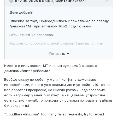
В 17.09.2025 в 06:08,
KeenTaur
сказал:
День добрый!
Спасибо за труд! Присоединяюсь к пожеланию по поводу
"ремонта" МТ при активном IKEv2-подключении.
Есть несколько вопросов.
Насколько корректно с моей стороны было выполнить
экспорт-импорт конфига между разными устройствами?
Показать
Есть Giga KN-1012, на ней настроен МТ, работает на два
туннеля, выгрузил конфиг. Загрузил на Экстру KN-1711 с
аналогичными туннелями (назначение использования и
Имеете в виду конфиг МТ или выгружаемый список с
имена интерфейсов совпадают) - не работает, уходит
доменами/интерфейсами?
напрямую через провайдера. Проверил ключевые
Вообще скажу по себе - у меня 1 конфиг с доменами/
моменты (адреса, порты, link) в конфиге - вроде все
интерфейсами, и я его уже подпихивал в устройств 10 точно)
верно. МТ перезапускал, "Started MagiTrickle Daemon
все работает прекрасно, но иногда руками надо поправить -
from ." Пробовал включать уровень логов debug, но не
если например у меня был nwg1, а на целевом устройстве
понял, куда смотреть (в консоли BusyBox, в системном
есть только - nwg0, то приходится ручками поправить, выбрав
журнале никаких отличий не заметил, лога МТ не
0 и сохранить)
нашел). Правила в МТ включал/выключал, интерфейсы
перевыбирал, пересохранял,
по колесам стучал
. Для
"cloudflare-dns.com": too many failed requests, try to reload
проверки прописал на Экстре статический маршрут