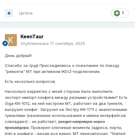
Цитата
1
KeenTaur
Опубликовано
17 сентября, 2025
День добрый!
Спасибо за труд! Присоединяюсь к пожеланию по поводу
"ремонта" МТ при активном IKEv2-подключении.
Есть несколько вопросов.
Насколько корректно с моей стороны было выполнить
экспорт-импорт конфига между разными устройствами? Есть
Giga KN-1012, на ней настроен МТ, работает на два туннеля,
выгрузил конфиг. Загрузил на Экстру KN-1711 с аналогичными
туннелями (назначение использования и имена интерфейсов
совпадают) - не работает,
уходит напрямую через
провайдера
. Проверил ключевые моменты (адреса, порты,
link) в конфиге - вроде все верно. МТ перезапускал, "Started