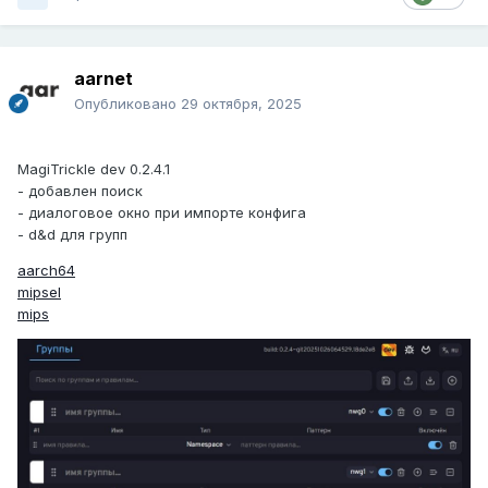
aarnet
Опубликовано
29 октября, 2025
MagiTrickle dev 0.2.4.1
- добавлен поиск
- диалоговое окно при импорте конфига
- d&d для групп
aarch64
mipsel
mips