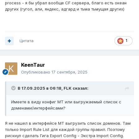
process - я бы убрал вообще CF сервера, благо есть океан
через один из туннелей - работает.
других (гугол, али, яндекс, адгард и тьма тьмущая других)
Сравнивал вывод netstat на Гиге и Экстре. И там и
там ndnproxy слушает 53 порты tcp и udp, magitrickled -
3553.
Переставлять МТ на Экстре и там списки создавать? А
Цитата
1
мне еще вторую такую же Экстру настраивать.
В отличие от Гиги (на ней встречается тоже, но сильно
реже) на этой Экстре очень много событий типа
KeenTaur
Опубликовано
17 сентября, 2025
Сен 16 09:06:24
ndm
В 17.09.2025 в 06:18,
FLK
сказал:
Service: "DoT "System" proxy #0": unexpectedly stopped.
Сен 16 09:06:24
Имеете в виду конфиг МТ или выгружаемый список с
stubby
доменами/интерфейсами?
"cloudflare-dns.com": too many failed requests, try to
reload process
Я не нашел в интерфейсе МТ выгрузить список доменов. Там
только Import Rule List для каждой группы правил. Поэтому
рискнул сделать Гига Export Config - Экстра Import Config.
PS хотел было в ТГ-чат обратиться... в итоге,