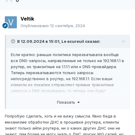
0
Veltik
Опубликовано
12 сентября, 2024
В 12.09.2024 в 15:01,
Le ecureuil
сказал:
Если кратко: раньше политика перехватывала вообще
все DNS-запросы, направленные не только на 192.168.1.1 в
роутер, но транзитные на 1.1.1.1 или к DNS-провайдера.
Теперь перехватываются только запросы
непосредственно в роутер, на 192.168.1.1. Если ваши
клиенты из локалки отправляют прямые транзитные
запросы к DNS провайдера, то теперь они будут
пропущены. Потому прошу еще раз проверить, куда же на
Показать
самом деле идут запросы - можете сделать это через
захват в Wireshark на клиенте.
Попробую сделать, хоть и не вижу смысла. Явно беда в
механизме обработки ДНС в прошивке роутера, клиенты
знают только айпи роутера, ни о каких других ДНС они не
знают, тем более не могу знать о ДНС других WG сетей, но