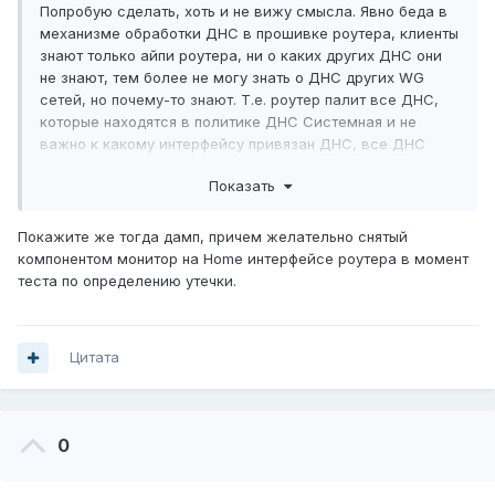
Попробую сделать, хоть и не вижу смысла. Явно беда в
механизме обработки ДНС в прошивке роутера, клиенты
знают только айпи роутера, ни о каких других ДНС они
не знают, тем более не могу знать о ДНС других WG
сетей, но почему-то знают. Т.е. роутер палит все ДНС,
которые находятся в политике ДНС Системная и не
важно к какому интерфейсу привязан ДНС, все ДНС
уходят на все интерфейсы.
Показать
Покажите же тогда дамп, причем желательно снятый
компонентом монитор на Home интерфейсе роутера в момент
теста по определению утечки.
Цитата
0