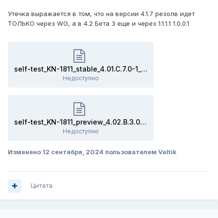
Утечка выражается в том, что на версии 4.1.7 резолв идет
ТОЛЬКО через WG, а в 4.2 Бета 3 еще и через 1.1.1.1 1.0.0.1
self-test_KN-1811_stable_4.01.C.7.0-1_router_2024-09-12T14-21-35.035Z.txt
Недоступно
self-test_KN-1811_preview_4.02.B.3.0-0_router_2024-09-12T14-27-22.667Z.txt
Недоступно
Изменено
12 сентября, 2024
пользователем Veltik
Цитата