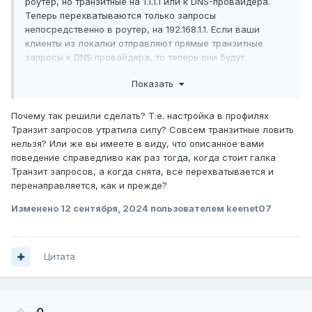
роутер, но транзитные на 1.1.1.1 или к DNS-провайдера.
Теперь перехватываются только запросы
непосредственно в роутер, на 192.168.1.1. Если ваши
клиенты из локалки отправляют прямые транзитные
запросы к DNS провайдера, то теперь они будут
пропущены. Потому прошу еще раз проверить, куда же на
Показать
самом деле идут запросы - можете сделать это через
захват в Wireshark на клиенте.
Почему так решили сделать? Т.е. настройка в профилях
Транзит запросов утратила силу? Совсем транзитные ловить
нельзя? Или же вы имеете в виду, что описанное вами
поведение справедливо как раз тогда, когда стоит галка
Транзит запросов, а когда снята, всё перехватывается и
перенаправляется, как и прежде?
Изменено
12 сентября, 2024
пользователем keenet07
Цитата