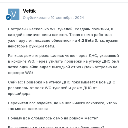
Veltik
Опубликовано
10 сентября, 2024
Настроены несколько WG тунелей, созданы политики, к
каждой политике свои клиенты. Такая схема работала
уже пару лет, недавно обновился на
4.2 Beta 3
, т.к. нужны
некоторые функции беты.
Раньше: домены резолвились четко через ДНС, указанный
в конфиге WG, через утилиты проверки на утечку ДНС был
четко один айпи адрес выходной от WG (так настроено на
сервере WG)
Сейчас: Проверка на утечку ДНС показывается все ДНС
резолверы от всех WG тунелей и даже ДНС от
провайдера.
Перечитал лог апдейта, не нашел ничего похожего, чтобы
так могло сломаться.
Почему всё сломалось само на ровном месте?
Баг прошивки или я упустил что-то в обновлениях?