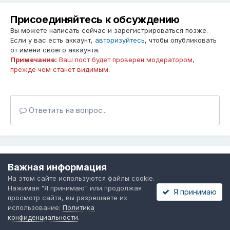
Присоединяйтесь к обсуждению
Вы можете написать сейчас и зарегистрироваться позже.
Если у вас есть аккаунт,
авторизуйтесь
, чтобы опубликовать
от имени своего аккаунта.
Примечание:
Ваш пост будет проверен модератором,
прежде чем станет видимым.
Ответить на вопрос...
Поделиться
Подписчики
0
Важная информация
На этом сайте используются файлы cookie.
Нажимая "Я принимаю" или продолжая
Я принимаю
просмотр сайта, вы разрешаете их
Перейти к списку вопросов
использование:
Политика
конфиденциальности
.