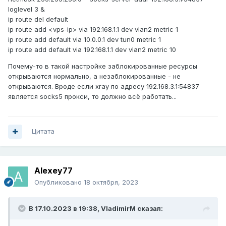
loglevel 3 &
ip route del default
ip route add <vps-ip> via 192.168.1.1 dev vlan2 metric 1
ip route add default via 10.0.0.1 dev tun0 metric 1
ip route add default via 192.168.1.1 dev vlan2 metric 10
Почему-то в такой настройке заблокированные ресурсы
открываются нормально, а незаблокированные - не
открываются. Вроде если xray по адресу 192.168.3.1:54837
является socks5 прокси, то должно всё работать...
Цитата
Alexey77
Опубликовано
18 октября, 2023
В 17.10.2023 в 19:38,
VladimirM
сказал: