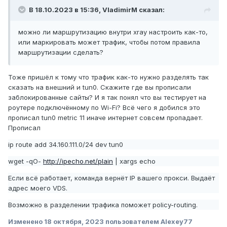
В 18.10.2023 в 15:36,
VladimirM
сказал:
можно ли маршрутизацию внутри xray настроить как-то,
или маркировать может трафик, чтобы потом правила
маршрутизации сделать?
Тоже пришёл к тому что трафик как-то нужно разделять так
сказать на внешний и tun0. Скажите где вы прописали
заблокированные сайты? И я так понял что вы тестирует на
роутере подключённому по Wi-Fi? Всё чего я добился это
прописал tun0 metric 11 иначе интернет совсем пропадает.
Прописал
ip
route add 34.160.111.0/24 dev tun0
wget
-qO-
http://ipecho.net/plain
| xargs echo
Если всё
работает, команда вернёт IP вашего прокси. Выдаёт
адрес моего VDS.
Возможно в разделении трафика поможет policy-routing.
Изменено
18 октября, 2023
пользователем Alexey77