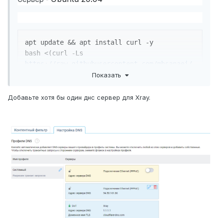
apt update && apt install curl -y

bash <(curl -Ls 
https://raw.githubusercontent.com/mhsanaei/
3x-ui/master/install.sh
)
Показать
Добавьте хотя бы один днс сервер для Xray.
Установил веб интерфейс
Добавил подключение -
протокол Reality и порт 443
Пока в самом клиенте Keenetic не включаю прокси
и xkeen -tc выдает что интернет соединение
работает