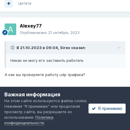
Цитата
Alexey77
Опубликовано
21 октября, 2023
В 21.10.2023 в 09:04,
Sirex
сказал:
Никак не могу его заставить работать
А как вы проверяете работу udp трафика?
Важная информация
Цитата
На этом сайте используются файлы cookie.
Нажимая "Я принимаю" или продолжая
Я принимаю
просмотр сайта, вы разрешаете их
Sirex
использование:
Политика
конфиденциальности
.
Опубликовано
21 октября, 2023