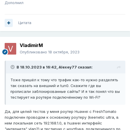
Дополнил
Цитата
VladimirM
Опубликовано
18 октября, 2023
В 18.10.2023 в 16:42,
Alexey77
сказал:
Тоже пришёл к тому что трафик как-то нужно разделять
так сказать на внешний и tun0. Скажите где вы
прописали заблокированные сайты? И я так понял что вы
тестирует на роутере подключённому по Wi-Fi?
Да, для целей тестов у меня роутер Huawei с FreshTomato
подключен проводом к основному роутеру (keenetic ultra, в
нем локальная сеть 192.168.1.0, в huawei интерфейс
"интернета" vlan2) и тестирую с ноутбука, подключенного по