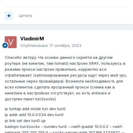
Цитата
VladimirM
Опубликовано
17 октября, 2023
Спасибо автору. На основе данного скрипта на другом
роутере (не кинетик, там tomato) настроен XRAY, пользуюсь в
режиме прокси настроен правильно, корректно все
отрабатывает (заблокированные ресурсы идут через мой vps,
остальные через провайдера). Возникла необходимость для
всех клиентов сделать прозрачный прокси (схема как в
кинетике в настройках отсутствует, но есть entware и
доступен пакет tun2socks)
ip tuntap add mode tun dev tun0
ip addr add 10.0.0.1/24 dev tun0
ip link set dev tun0 up
badvpn-tun2socks --tundev tun0 --netif-ipaddr 10.0.0.2 --netif-
netmask 255.255.255.0 --socks-server-addr 192.168.3.1:54837 --