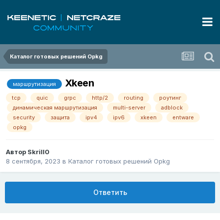
Каталог готовых решений Opkg
Xkeen
маршрутизация
tcp
quic
grpc
http/2
routing
роутинг
динамическая маршрутизация
multi-server
adblock
security
защита
ipv4
ipv6
xkeen
entware
opkg
Автор
Skrill0
8 сентября, 2023
в
Каталог готовых решений Opkg
Ответить