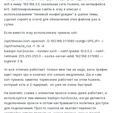
wifi к нему. 192.168.3.0 локальная сеть huawei, на интерфейсе
br0. Заблокированные сайты в xray я описал с
использованием "ленивой конфигурации" в шапке темы,
сделал скрипт в crond для обновления этих файлов раз в
сутки.
Если вместо xray использовать туннель ssh:
/opt/libexec/ssh-openssh -D 192.168.3.1:1080 root@<VPS_IP> -i
/opt/home/id_rsa -f -N -4
badvpn-tun2socks --tundev tun0 --netif-ipaddr 10.0.0.2 --netif-
netmask 255.255.255.0 --socks-server-addr 192.168.3.1:1080 --
loglevel 3 &
то всё отлично работает. только мне так не надо, весь трафик
идет через vps и конечно это сильно медленнее. Да и сам
ssh-туннель заметно тормознее работает на этом huawei,
который хоть и 2-ядерный, но уже не очень быстрый.
На keenetic схема с клиентом прокси очень даже работает, и
используется там именно badvpn-tun2socks, когда делается
подключение прокси и потом настраивается политика доступа
для подключения. Просто скилла не хватает перенести