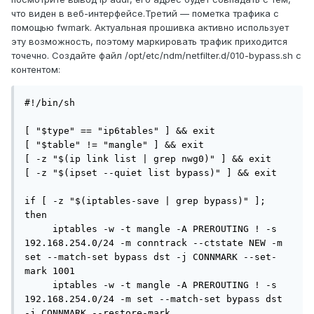
что виден в веб-интерфейсе.Третий — пометка трафика с
помощью fwmark. Актуальная прошивка активно использует
эту возможность, поэтому маркировать трафик приходится
точечно. Создайте файл /opt/etc/ndm/netfilter.d/010-bypass.sh c
контентом:
#!/bin/sh

[ "$type" == "ip6tables" ] && exit

[ "$table" != "mangle" ] && exit

[ -z "$(ip link list | grep nwg0)" ] && exit

[ -z "$(ipset --quiet list bypass)" ] && exit

if [ -z "$(iptables-save | grep bypass)" ]; 
then

     iptables -w -t mangle -A PREROUTING ! -s 
192.168.254.0/24 -m conntrack --ctstate NEW -m 
set --match-set bypass dst -j CONNMARK --set-
mark 1001

     iptables -w -t mangle -A PREROUTING ! -s 
192.168.254.0/24 -m set --match-set bypass dst 
-j CONNMARK --restore-mark
