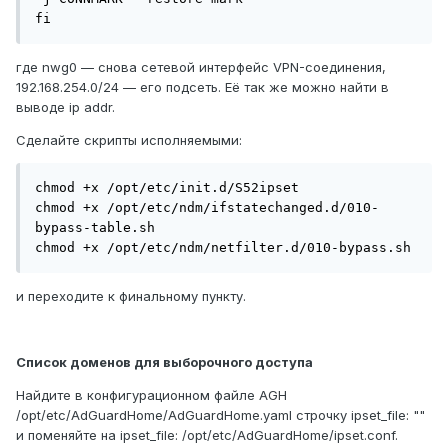
fi
где nwg0 — снова сетевой интерфейс VPN-соединения,
192.168.254.0/24 — его подсеть. Её так же можно найти в
выводе ip addr.
Сделайте скрипты исполняемыми:
chmod +x /opt/etc/init.d/S52ipset

chmod +x /opt/etc/ndm/ifstatechanged.d/010-
bypass-table.sh

chmod +x /opt/etc/ndm/netfilter.d/010-bypass.sh
и переходите к финальному пункту.
Список доменов для выборочного доступа
Найдите в конфигурационном файле AGH
/opt/etc/AdGuardHome/AdGuardHome.yaml строчку ipset_file: ""
и поменяйте на ipset_file: /opt/etc/AdGuardHome/ipset.conf.