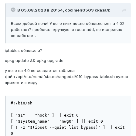
В 05.08.2023 в 20:54,
coolmen0509
сказал:
Всем доброй ночи! У кого нить после обновления на 4.02
работает? пробовал вручную ip route add, но все равно
не работает.
iptables обновили?
opkg update && opkg upgrade
у кого на 4.0 не создается таблица -
файл /opt/etc/ndm/ifstatechanged.d/010-bypass-table.sh нужно
привести к виду
#!/bin/sh

[ "$1" == "hook" ] || exit 0

[ "$system_name" == "nwg0" ] || exit 0

[ ! -z "$(ipset --quiet list bypass)" ] || exit 
0
