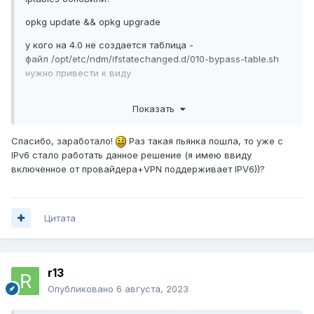
opkg update && opkg upgrade
у кого на 4.0 не создается таблица -
файл /opt/etc/ndm/ifstatechanged.d/010-bypass-table.sh
нужно привести к виду
Показать
#!/bin/sh

Спасибо, заработало!
Раз такая пьянка пошла, то уже с
[ "$1" == "hook" ] || exit 0

IPv6 стало работать данное решение (я имею ввиду
[ "$system_name" == "nwg0" ] || exit 0

включенное от провайдера+VPN поддерживает IPV6))?
[ ! -z "$(ipset --quiet list bypass)" ] || 
exit 0

[ "${connected}-${link}-${up}" == "yes-up-
Цитата
up" ] || exit 0

if [ -z "$(ip route list table 1001)" ]; 
then

r13
    ip route add default dev $system_name 
table 1001

Опубликовано
6 августа, 2023
fi