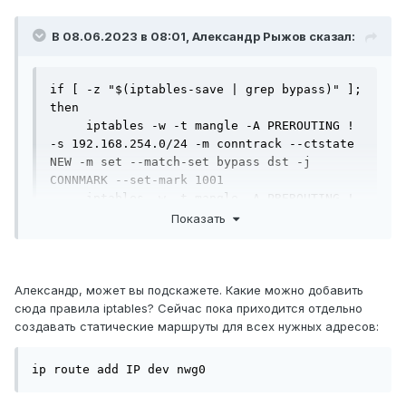
В 08.06.2023 в 08:01,
Александр Рыжов
сказал:
if [ -z "$(iptables-save | grep bypass)" ]; 
then

     iptables -w -t mangle -A PREROUTING ! 
-s 192.168.254.0/24 -m conntrack --ctstate 
NEW -m set --match-set bypass dst -j 
CONNMARK --set-mark 1001

     iptables -w -t mangle -A PREROUTING ! 
-s 192.168.254.0/24 -m set --match-set 
Показать
bypass dst -j CONNMARK --restore-mark

fi
Александр, может вы подскажете. Какие можно добавить
сюда правила iptables? Сейчас пока приходится отдельно
создавать статические маршруты для всех нужных адресов:
ip route add IP dev nwg0