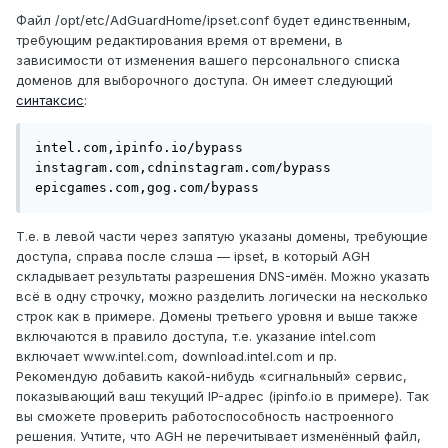
Файл /opt/etc/AdGuardHome/ipset.conf будет единственным,
требующим редактирования время от времени, в
зависимости от изменения вашего персонального списка
доменов для выборочного доступа. Он имеет следующий
синтаксис
:
intel.com,ipinfo.io/bypass

instagram.com,cdninstagram.com/bypass

epicgames.com,gog.com/bypass
Т.е. в левой части через запятую указаны домены, требующие
доступа, справа после слэша — ipset, в который AGH
складывает результаты разрешения DNS-имён. Можно указать
всё в одну строчку, можно разделить логически на несколько
строк как в примере. Домены третьего уровня и выше также
включаются в правило доступа, т.е. указание intel.com
включает www.intel.com, download.intel.com и пр.
Рекомендую добавить какой-нибудь «сигнальный» сервис,
показывающий ваш текущий IP-адрес (ipinfo.io в примере). Так
вы сможете проверить работоспособность настроенного
решения. Учтите, что AGH не перечитывает изменённый файл,