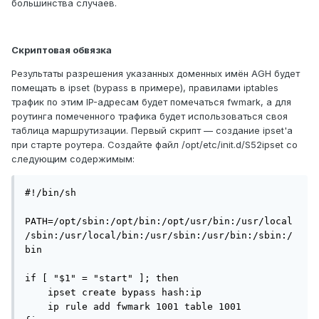
большинства случаев.
Скриптовая обвязка
Результаты разрешения указанных доменных имён AGH будет
помещать в ipset (bypass в примере), правилами iptables
трафик по этим IP-адресам будет помечаться fwmark, а для
роутинга помеченного трафика будет использоваться своя
таблица маршрутизации. Первый скрипт — создание ipset'а
при старте роутера. Создайте файл /opt/etc/init.d/S52ipset со
следующим содержимым:
#!/bin/sh

PATH=/opt/sbin:/opt/bin:/opt/usr/bin:/usr/local
/sbin:/usr/local/bin:/usr/sbin:/usr/bin:/sbin:/
bin

if [ "$1" = "start" ]; then

    ipset create bypass hash:ip

    ip rule add fwmark 1001 table 1001
