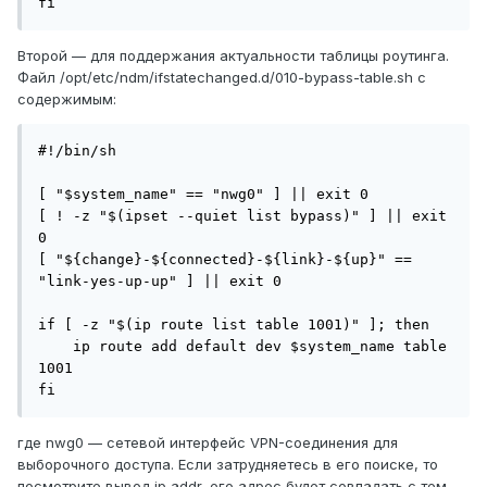
fi
Второй — для поддержания актуальности таблицы роутинга.
Файл /opt/etc/ndm/ifstatechanged.d/010-bypass-table.sh с
содержимым:
#!/bin/sh

[ "$system_name" == "nwg0" ] || exit 0

[ ! -z "$(ipset --quiet list bypass)" ] || exit 
0

[ "${change}-${connected}-${link}-${up}" == 
"link-yes-up-up" ] || exit 0

if [ -z "$(ip route list table 1001)" ]; then

    ip route add default dev $system_name table 
1001

fi
где nwg0 — сетевой интерфейс VPN-соединения для
выборочного доступа. Если затрудняетесь в его поиске, то
посмотрите вывод ip addr, его адрес будет совпадать с тем,