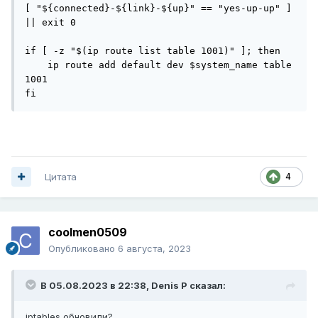
[ "${connected}-${link}-${up}" == "yes-up-up" ] 
|| exit 0

if [ -z "$(ip route list table 1001)" ]; then

    ip route add default dev $system_name table 
1001

fi
Цитата
4
coolmen0509
Опубликовано
6 августа, 2023
В 05.08.2023 в 22:38,
Denis P
сказал:
iptables обновили?