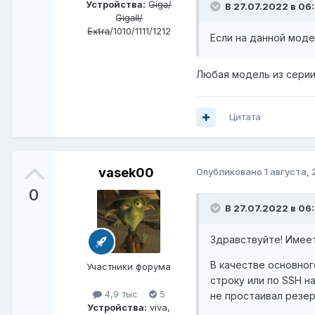
Устройства:
G̶i̶g̶a̶/̶
В 27.07.2022 в 06
G̶i̶g̶a̶I̶I̶/̶
E̶x̶t̶r̶a̶/1010/1111/1212
Если на данной моде
Любая модель из серии
Цитата
vasek00
Опубликовано
1 августа,
0
В 27.07.2022 в 06
Здравствуйте! Имеет
В качестве основног
Участники форума
строку или по SSH н
4,9 тыс
5
не простаивал резе
Устройства:
viva,