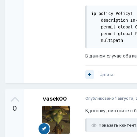
ip policy Policy1

    description In-
    permit global G
    permit global P
    multipath
В данном случае оба ка
Цитата
vasek00
Опубликовано
1 августа,
0
Вдогонку, смотрите в 
Показать контент