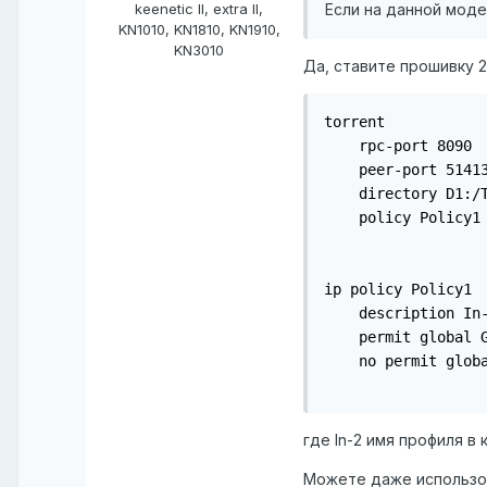
Если на данной моде
keenetic II, extra II,
KN1010, KN1810, KN1910,
KN3010
Да, ставите прошивку 2
torrent

    rpc-port 8090

    peer-port 51413
    directory D1:/T
    policy Policy1

ip policy Policy1

    description In-
    permit global G
    no permit globa
где In-2 имя профиля в
Можете даже использова