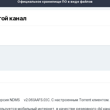
Официальное хранилище ПО в виде файлов
гой канал
Версия NDMS v2.06(AAFS.0)C. С настроенным Torrent клиентом
пльзуется мобильный интернет, в качестве резервного dsl ка