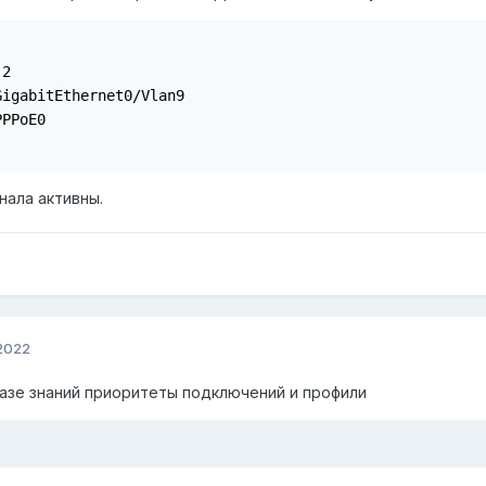
2

igabitEthernet0/Vlan9

PPoE0

нала активны.
 2022
базе знаний приоритеты подключений и профили