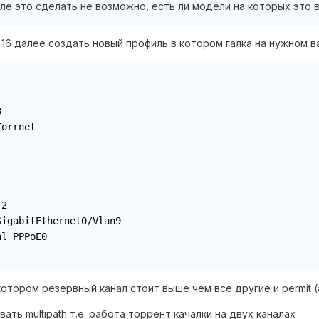
ле это сделать не возможно, есть ли модели на которых это
.16 далее создать новый профиль в котором галка на нужном вам


orrnet

2

igabitEthernet0/Vlan9

l PPPoE0

 котором резервный канал стоит выше чем все другие и permit (
ть multipath т.е. работа торрент качалки на двух каналах