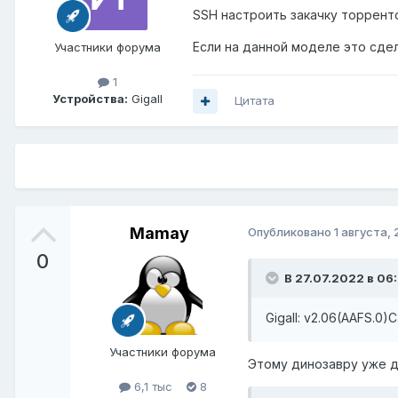
SSH настроить закачку торрент
Если на данной моделе это сде
Участники форума
1
Устройства:
GigaII
Цитата
Mamay
Опубликовано
1 августа,
0
В 27.07.2022 в 06
GigaII: v2.06(AAFS.0)C
Участники форума
Этому динозавру уже д
6,1 тыс
8