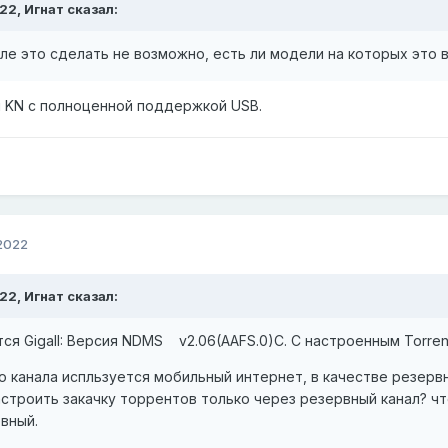
:22,
Игнат
сказал:
ле это сделать не возможно, есть ли модели на которых это
 KN с полноценной поддержкой USB.
 2022
:22,
Игнат
сказал:
ся GigaII: Версия NDMS v2.06(AAFS.0)C. С настроенным Torren
о канала испльзуется мобильный интернет, в качестве резерв
астроить закачку торрентов только через резервный канал? чт
рвный.