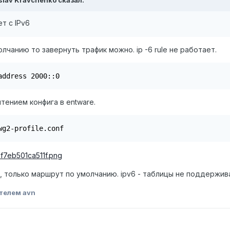
slav Kravchenko
сказал:
т с IPv6
лчанию то завернуть трафик можно. ip -6 rule не работает.
address 2000::0
чтением конфига в entware.
wg2-profile.conf 
в, только маршрут по умолчанию. ipv6 - таблицы не поддержив
телем avn