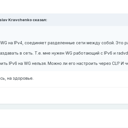
slav Kravchenko
сказал:
 WG на IPv4, соединяет разделенные сети между собой. Это р
аздавать в сеть. Т.е. мне нужен WG работающий с IPv6 и radvd
ть IPv6 на WG нельзя. Можно ли его настроить через CLI? И 
сь, на здоровье.