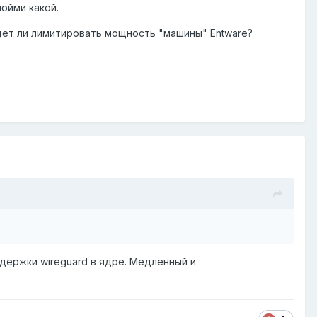
пойми какой.
удет ли лимитировать мощность "машины" Entware?
ддержки wireguard в ядре. Медленный и