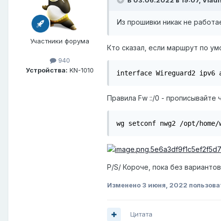
В 03.06.2022 в 19:07,
Vladi
Из прошивки никак не работае
Участники форума
Кто сказал, если маршрут по умо
940
Устройства:
KN-1010
interface Wireguard2 ipv6 
Правила Fw
::/0 - прописывайте 
wg setconf nwg2 /opt/home/
P/S/ Короче, пока без варианто
Изменено
3 июня, 2022
пользова
Цитата