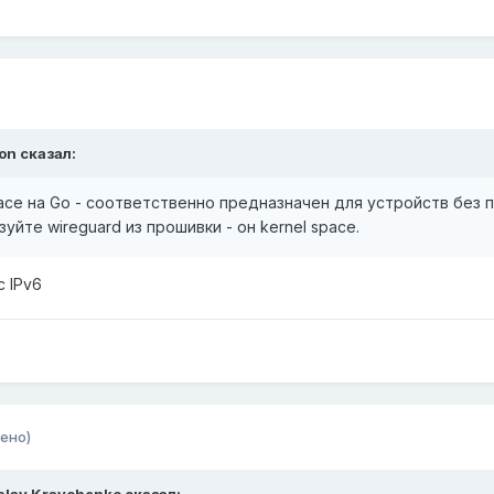
on
сказал:
pace на Go - соответственно предназначен для устройств без 
йте wireguard из прошивки - он kernel space.
с IPv6
ено)