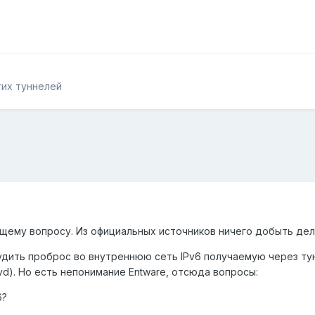
гих туннелей
щему вопросу. Из официальных источников ничего добыть дел
рудить проброс во внутреннюю сеть IPv6 получаемую через ту
vd). Но есть непонимание Entware, отсюда вопросы:
6?