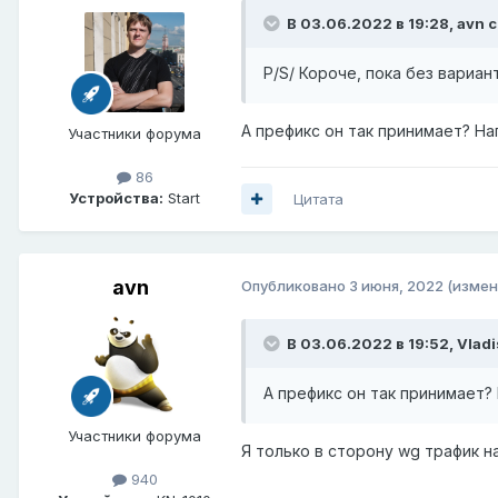
В 03.06.2022 в 19:28,
avn
с
P/S/ Короче, пока без вариа
А префикс он так принимает? Нап
Участники форума
86
Устройства:
Start
Цитата
avn
Опубликовано
3 июня, 2022
(измен
В 03.06.2022 в 19:52,
Vladi
А префикс он так принимает? 
Участники форума
Я только в сторону wg трафик н
940