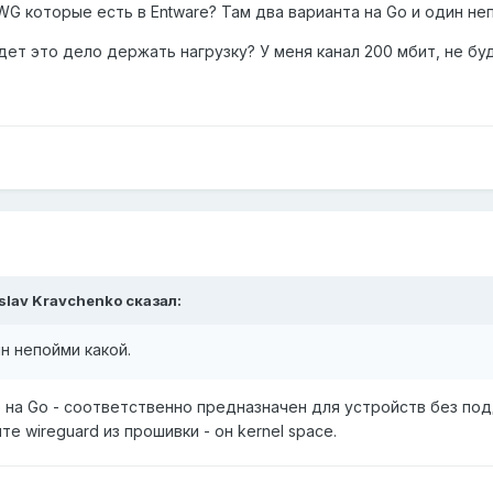
WG которые есть в Entware? Там два варианта на Go и один не
дет это дело держать нагрузку? У меня канал 200 мбит, не б
slav Kravchenko
сказал:
н непойми какой.
e на Go - соответственно предназначен для устройств без по
е wireguard из прошивки - он kernel space.