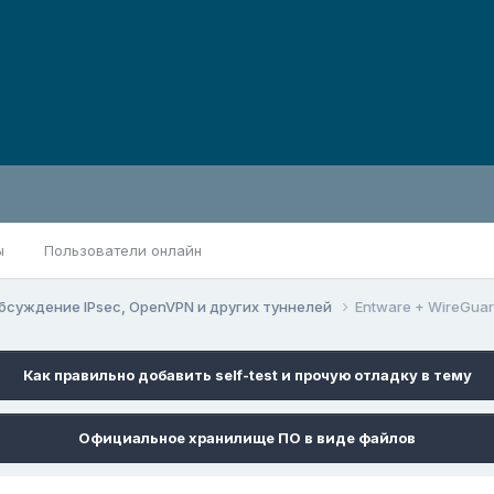
ы
Пользователи онлайн
бсуждение IPsec, OpenVPN и других туннелей
Entware + WireGuar
Как правильно добавить self-test и прочую отладку в тему
Официальное хранилище ПО в виде файлов