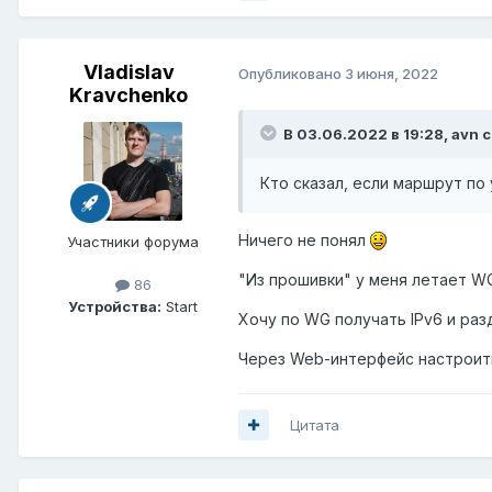
Vladislav
Опубликовано
3 июня, 2022
Kravchenko
В 03.06.2022 в 19:28,
avn
с
Кто сказал, если маршрут по 
Ничего не понял
Участники форума
"Из прошивки" у меня летает W
86
Устройства:
Start
Хочу по WG получать IPv6 и раз
Через Web-интерфейс настроить 
Цитата