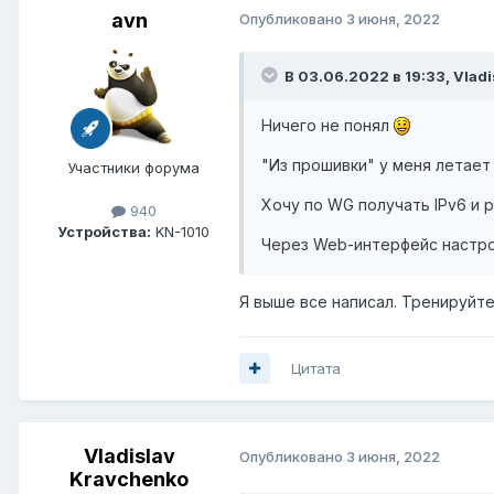
avn
Опубликовано
3 июня, 2022
В 03.06.2022 в 19:33,
Vladi
Ничего не понял
"Из прошивки" у меня летает
Участники форума
Хочу по WG получать IPv6 и р
940
Устройства:
KN-1010
Через Web-интерфейс настрои
Я выше все написал. Тренируйте
Цитата
Vladislav
Опубликовано
3 июня, 2022
Kravchenko