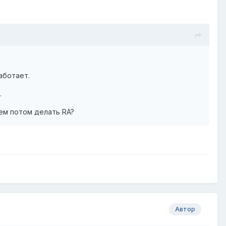
аботает.
.
чем потом делать RA?
Автор