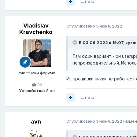
Цитата
Vladislav
Опубликовано
3 июня, 2022
Kravchenko
В 03.06.2022 в 19:07,
zyxm
Там один вариант - он users
непроизводительный. Использу
Участники форума
Из прошивки никак не работает 
86
Устройства:
Start
Цитата
avn
Опубликовано
3 июня, 2022
(измен