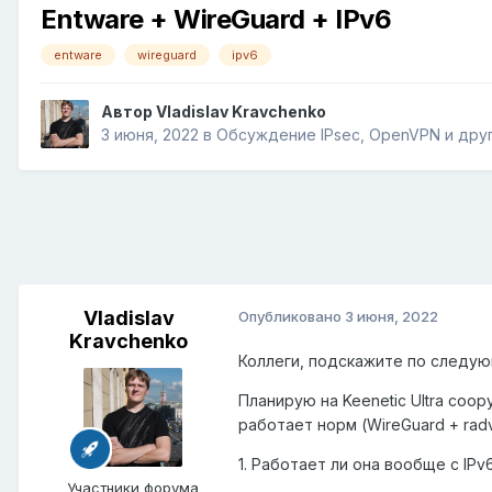
Entware + WireGuard + IPv6
entware
wireguard
ipv6
Автор
Vladislav Kravchenko
3 июня, 2022
в
Обсуждение IPsec, OpenVPN и дру
Vladislav
Опубликовано
3 июня, 2022
Kravchenko
Коллеги, подскажите по следую
Планирую на Keenetic Ultra соо
работает норм (WireGuard + rad
1. Работает ли она вообще с IPv
Участники форума