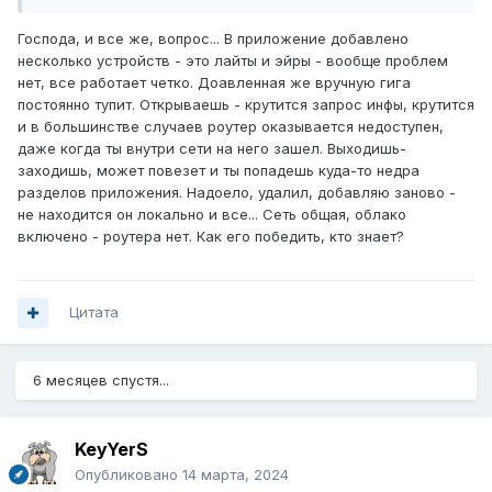
Добавляю новую гигу, находясь в Wi-Fi - не видит
устройства. Ок, добавляю по CID'у, находит устройство,
Господа, и все же, вопрос... В приложение добавлено
запрашивает авторизацию и дальше сообщает мне, что
несколько устройств - это лайты и эйры - вообще проблем
устройство не поддерживаемое, должна быть ОСь
нет, все работает четко. Доавленная же вручную гига
старше 3.1 и включенная облачная служба. Все это
постоянно тупит. Открываешь - крутится запрос инфы, крутится
имеется, но...
и в большинстве случаев роутер оказывается недоступен,
даже когда ты внутри сети на него зашел. Выходишь-
Предлагает еще рестарт роутера - сделал на всякий -
заходишь, может повезет и ты попадешь куда-то недра
толку 0, не добавляет.
разделов приложения. Надоело, удалил, добавляю заново -
не находится он локально и все... Сеть общая, облако
В чем может быть проблема?
включено - роутера нет. Как его победить, кто знает?
Цитата
6 месяцев спустя...
KeyYerS
Опубликовано
14 марта, 2024