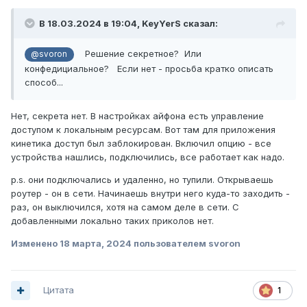
В 18.03.2024 в 19:04,
KeyYerS
сказал:
Решение секретное? Или
@svoron
конфедициальное? Если нет - просьба кратко описать
способ...
Нет, секрета нет. В настройках айфона есть управление
доступом к локальным ресурсам. Вот там для приложения
кинетика доступ был заблокирован. Включил опцию - все
устройства нашлись, подключились, все работает как надо.
p.s. они подключались и удаленно, но тупили. Открываешь
роутер - он в сети. Начинаешь внутри него куда-то заходить -
раз, он выключился, хотя на самом деле в сети. С
добавленными локально таких приколов нет.
Изменено
18 марта, 2024
пользователем svoron
Цитата
1