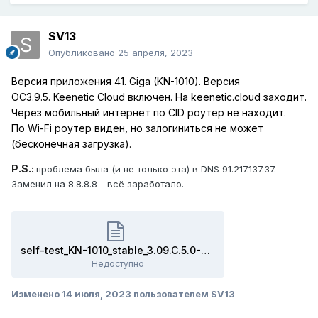
SV13
Опубликовано
25 апреля, 2023
Версия приложения 41. Giga (KN-1010).
Версия
ОС
3.9.5.
Keenetic Cloud включен. На keenetic.cloud заходит.
Через мобильный интернет по CID роутер не
находит.
По
Wi-Fi роутер виден, но залогиниться не может
(бесконечная загрузка).
P.S.:
проблема была (и не только эта) в DNS 91.217.137.37.
Заменил на 8.8.8.8 - всё заработало.
self-test_KN-1010_stable_3.09.C.5.0-2_router_2023-04-26T19-19-37.492Z.txt
Недоступно
Изменено
14 июля, 2023
пользователем SV13