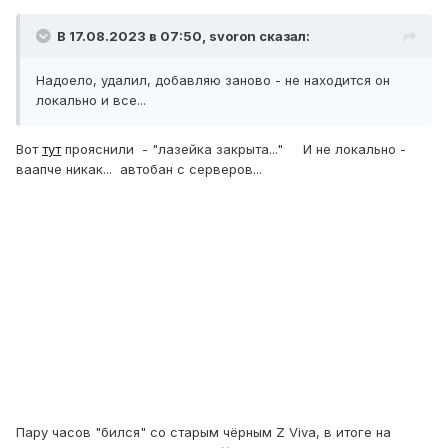
В 17.08.2023 в 07:50,
svoron
сказал:
Надоело, удалил, добавляю заново - не находится он
локально и все...
Вот
тут
прояснили - "лазейка закрыта..." И не локально -
ваапче никак... автобан с серверов...
Пару часов "бился" со старым чёрным Z Viva, в итоге на