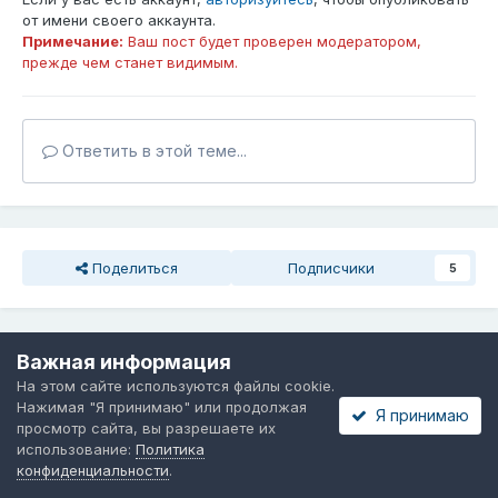
от имени своего аккаунта.
Примечание:
Ваш пост будет проверен модератором,
прежде чем станет видимым.
Ответить в этой теме...
Поделиться
Подписчики
5
Перейти к списку тем
Важная информация
На этом сайте используются файлы cookie.
Нажимая "Я принимаю" или продолжая
Я принимаю
Последние посетители
0 пользователей онлайн
просмотр сайта, вы разрешаете их
использование:
Политика
конфиденциальности
.
Ни одного зарегистрированного пользователя не
просматривает данную страницу