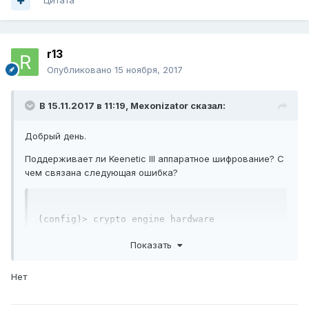
Цитата
r13
Опубликовано
15 ноября, 2017
В 15.11.2017 в 11:19,
Mexonizator
сказал:
Добрый день.
Поддерживает ли Keenetic III аппаратное шифрование? С
чем связана следующая ошибка?
(config)> crypto engine hardware

Command::Base error[7405602]: engine: 
Показать
argument parse error.
Нет
Спасибо!