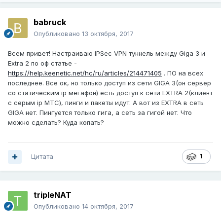
babruck
Опубликовано
13 октября, 2017
Всем привет! Настраиваю IPSec VPN туннель между Giga 3 и
Extra 2 по оф статье -
https://help.keenetic.net/hc/ru/articles/214471405
. ПО на всех
последнее. Все ок, но только доступ из сети GIGA 3(он сервер
со статическим ip мегафон) есть доступ к сети EXTRA 2(клиент
с серым ip МТС), пинги и пакеты идут. А вот из EXTRA в сеть
GIGA нет. Пингуется только гига, а сеть за гигой нет. Что
можно сделать? Куда копать?
Цитата
1
tripleNAT
Опубликовано
14 октября, 2017