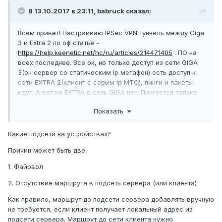
В 13.10.2017 в 23:11,
babruck
сказал:
Всем привет! Настраиваю IPSec VPN туннель между Giga
3 и Extra 2 по оф статье -
https://help.keenetic.net/hc/ru/articles/214471405
. ПО на
всех последнее. Все ок, но только доступ из сети GIGA
3(он сервер со статическим ip мегафон) есть доступ к
сети EXTRA 2(клиент с серым ip МТС), пинги и пакеты
идут. А вот из EXTRA в сеть GIGA нет. Пингуется только
гига, а сеть за гигой нет. Что можно сделать? Куда
Показать
копать?
Какие подсети на устройствах?
Причин может быть две:
1. Файрвол
2. Отсутствие маршрута в подсеть сервера (или клиента)
Как правило, маршрут до подсети сервера добавлять вручную
не требуется, если клиент получает локальный адрес из
подсети сервера. Маршрут до сети клиента нужно