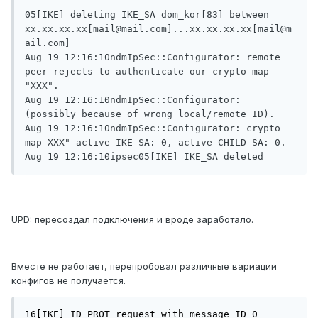
05[IKE] deleting IKE_SA dom_kor[83] between 
xx.xx.xx.xx[mail@mail.com]...xx.xx.xx.xx[mail@m
ail.com] 

Aug 19 12:16:10ndmIpSec::Configurator: remote 
peer rejects to authenticate our crypto map 
"XXX".

Aug 19 12:16:10ndmIpSec::Configurator: 
(possibly because of wrong local/remote ID).

Aug 19 12:16:10ndmIpSec::Configurator: crypto 
map XXX" active IKE SA: 0, active CHILD SA: 0.

Aug 19 12:16:10ipsec05[IKE] IKE_SA deleted 
UPD: пересоздал подключения и вроде заработало.
Вместе не работает, перепробовал различные вариации
конфигов не получается.
16[IKE] ID_PROT request with message ID 0 