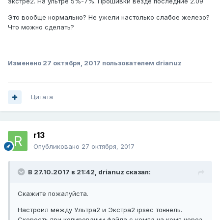
экстре2. На ультре 5%-7%. Прошивки везде последние 2.09
Это вообще нормально? Не ужели настолько слабое железо?
Что можно сделать?
Изменено
27 октября, 2017
пользователем drianuz
Цитата
r13
Опубликовано
27 октября, 2017
В 27.10.2017 в 21:42,
drianuz
сказал:
Скажите пожалуйста.
Настроил между Ультра2 и Экстра2 ipsec тоннель.
Скорость при копировании файла с компа на комп через