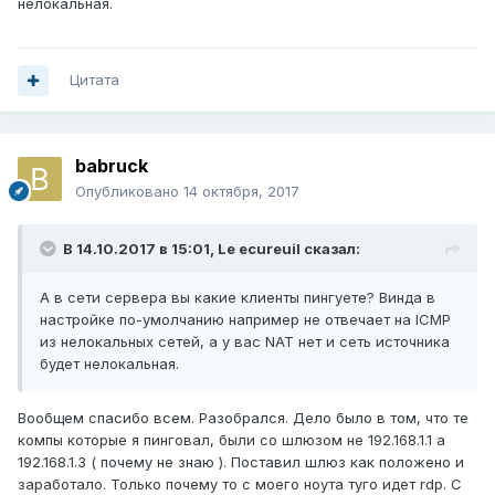
нелокальная.
Цитата
babruck
Опубликовано
14 октября, 2017
В 14.10.2017 в 15:01,
Le ecureuil
сказал:
А в сети сервера вы какие клиенты пингуете? Винда в
настройке по-умолчанию например не отвечает на ICMP
из нелокальных сетей, а у вас NAT нет и сеть источника
будет нелокальная.
Вообщем спасибо всем. Разобрался. Дело было в том, что те
компы которые я пинговал, были со шлюзом не 192.168.1.1 а
192.168.1.3 ( почему не знаю ). Поставил шлюз как положено и
заработало. Только почему то с моего ноута туго идет rdp. С