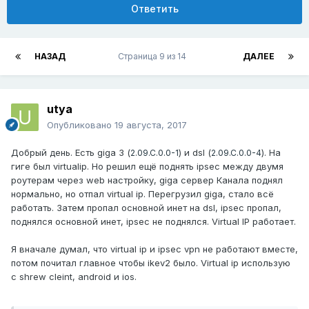
Ответить
НАЗАД
Страница 9 из 14
ДАЛЕЕ
utya
Опубликовано
19 августа, 2017
Добрый день. Есть giga 3 (
) и dsl (
). На
2.09.C.0.0-1
2.09.C.0.0-4
гиге был virtualip. Но решил ещё поднять ipsec между двумя
роутерам через web настройку, giga сервер Канала поднял
нормально, но отпал virtual ip. Перегрузил giga, стало всё
работать. Затем пропал основной инет на dsl, ipsec пропал,
поднялся основной инет, ipsec не поднялся. Virtual IP работает.
Я вначале думал, что virtual ip и ipsec vpn не работают вместе,
потом почитал главное чтобы ikev2 было. Virtual ip использую
с shrew cleint, android и ios.