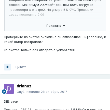
тоннель максимум 2.5Мбайт сек. при 100% загрузке
процессора в экстре2. На ультре 5%-7%. Прошивки
везде последние 2.09
Это вообще нормально? Не ужели настолько слабое
Показать
железо? Что можно сделать?
Проверяйте на экстре включено ли аппаратное шифрование, и
какой шифр настроили?
на экстре только aes аппаратно ускоряется
Цитата
drianuz
Опубликовано
28 октября, 2017
DES стоит.
Поставил AES128 - скорость выросла до 5.5 Мбайт в сек при