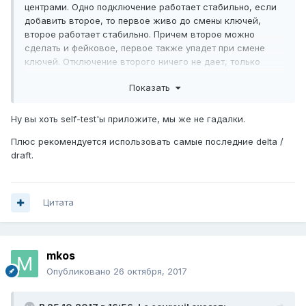
центрами. Одно подключение работает стабильно, если
добавить второе, то первое живо до смены ключей,
второе работает стабильно. Причем второе можно
сделать и фейковое, первое также упадет при смене
ключей. Отключение второго ничего не дает, только
удаление, тогда первое тут же поднимается.
Показать
NDMS v2.08(AAUS.4)C2, клиенты тоже Omni 2, NDMS тот
же.
Ну вы хоть self-test'ы приложите, мы же не гадалки.
Заметил еще один момент при единственном VPN
Плюс рекомендуется использовать самые последние delta /
туннеле, если Nailed-Up стоит и на сервере и на клиенте,
draft.
то в системном мониторе Время смены ключей, Фаза 1 /
Фаза 2 отображается корректно, если на клиенте
отключаю Nailed-Up, то на нем после поднятия VPN
Время смены ключа Фаза 1 отображается корректно до
Цитата
первой смены, Фаза 2 указывает дату где-то 6 дневной
давности, после смены ключей Фаза 2 неизменна, Фаза
1 - 1970 год
mkos
Опубликовано
26 октября, 2017