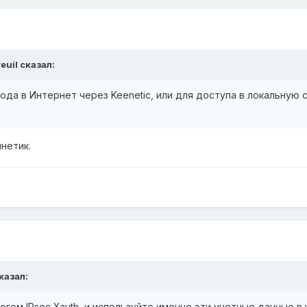
euil
сказал:
ода в Интернет через Keenetic, или для доступа в локальную 
инетик.
казал:
егом IPsec Xauth, и используйте именно эти учетные данные в 