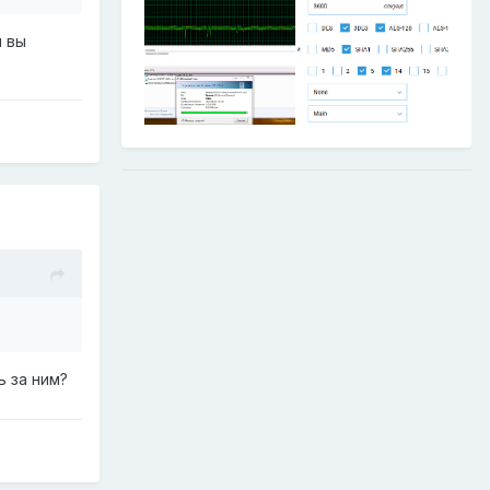
м вы
ь за ним?