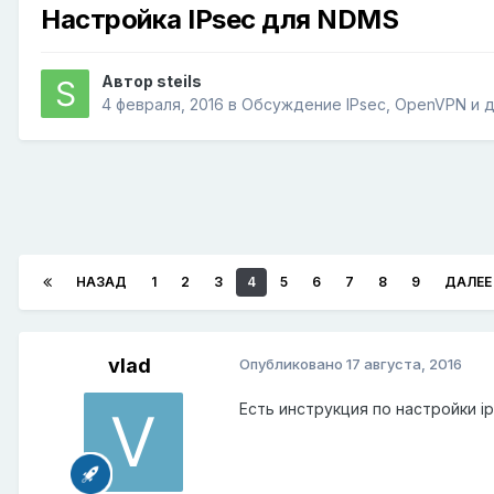
Настройка IPsec для NDMS
Автор
steils
4 февраля, 2016
в
Обсуждение IPsec, OpenVPN и д
НАЗАД
1
2
3
4
5
6
7
8
9
ДАЛЕЕ
vlad
Опубликовано
17 августа, 2016
Есть инструкция по настройки ip