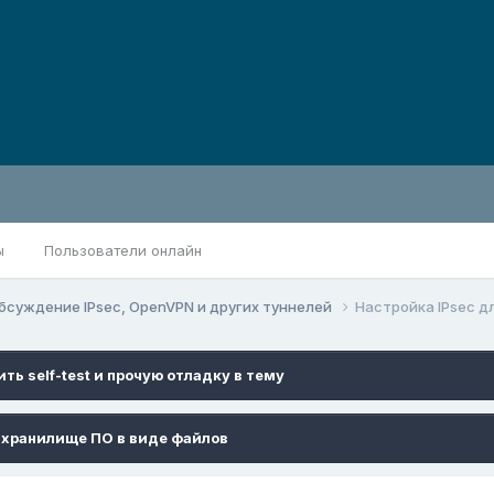
ы
Пользователи онлайн
бсуждение IPsec, OpenVPN и других туннелей
Настройка IPsec д
ть self-test и прочую отладку в тему
хранилище ПО в виде файлов