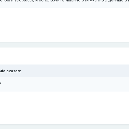
lia
сказал:
?