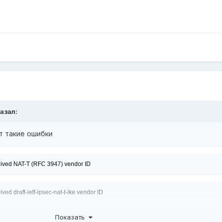
азал:
от такие ошибки
Показать