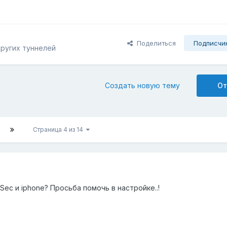
Поделиться
Подписчи
ругих туннелей
Создать новую тему
От
Страница 4 из 14
Sec и iphone? Просьба помочь в настройке..!