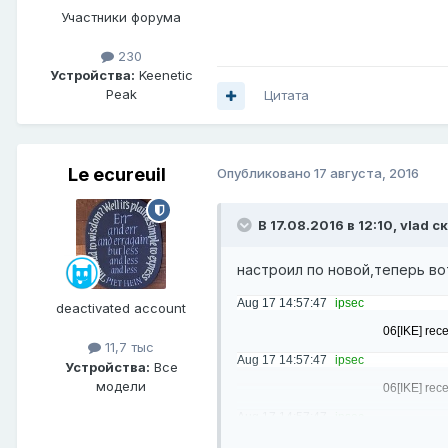
Участники форума
230
Устройства:
Keenetic
Peak
Цитата
Le ecureuil
Опубликовано
17 августа, 2016
В 17.08.2016 в 12:10,
vlad
ск
настроил по новой,теперь в
Aug 17 14:57:47
ipsec
deactivated account
				06[IKE] received NAT-T (RFC 3947) vendor ID

11,7 тыс
Aug 17 14:57:47
ipsec
Устройства:
Все
модели
				06[IKE] received draft-ietf-ipsec-nat-t-ike vendor ID

Aug 17 14:57:47
ipsec
				06[IKE] received draft-ietf-ipsec-nat-t-ike-08 vendor ID
