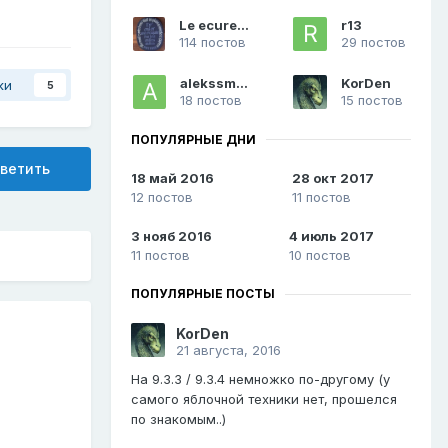
Le ecureuil
r13
114 постов
29 постов
alekssmak
KorDen
ки
5
18 постов
15 постов
ПОПУЛЯРНЫЕ ДНИ
ветить
18 май 2016
28 окт 2017
12 постов
11 постов
3 нояб 2016
4 июль 2017
11 постов
10 постов
ПОПУЛЯРНЫЕ ПОСТЫ
KorDen
21 августа, 2016
На 9.3.3 / 9.3.4 немножко по-другому (у
самого яблочной техники нет, прошелся
по знакомым..)