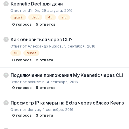
Keenetic Dect для дачи
Ответ от
d1m0n
,
29 августа, 2016
giga2
dect
4g
sip
0
голосов
5
ответов
Как обновиться через CLI?
Ответ от
Александр Рыжов
,
5 сентября, 2016
cli
telnet
0
голосов
2
ответа
Подключение приложения My.Keenetic через CLI
Ответ от
avkuzmin
,
4 сентября, 2016
0
голосов
5
ответов
Просмотр IP камеры на Extra через облако Keens
Ответ от
denvar
,
4 сентября, 2016
0
голосов
3
ответа