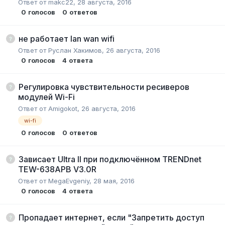
Ответ от
makc22
,
28 августа, 2016
0
голосов
0
ответов
не работает lan wan wifi
Ответ от
Руслан Хакимов
,
26 августа, 2016
0
голосов
4
ответа
Регулировка чувствительности ресиверов
модулей Wi-Fi
Ответ от
Amigokot
,
26 августа, 2016
wi-fi
0
голосов
0
ответов
Зависает Ultra II при подключённом TRENDnet
TEW-638APB V3.0R
Ответ от
MegaEvgeniy
,
28 мая, 2016
0
голосов
4
ответа
Пропадает интернет, если "Запретить доступ