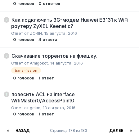
0
голосов
0
ответов
Как подключить 3G-модем Huawei E3131 к WiFi
роутеру ZyXEL Keenetic?
Ответ от
ZORIN
,
15 августа, 2016
0
голосов
4
ответа
Скачивание торрентов на флешку.
Ответ от
Amigokot
,
14 августа, 2016
transmission
0
голосов
1
ответ
повесить ACL на interface
WifiMaster0/AccessPoint0
Ответ от
gekm
,
13 августа, 2016
0
голосов
1
ответ
НАЗАД
Страница 178 из 183
ДАЛЕЕ