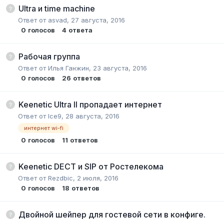
Ultra и time machine
Ответ от
asvad
,
27 августа, 2016
0
голосов
4
ответа
Рабочая группа
Ответ от
Илья Ганжин
,
23 августа, 2016
0
голосов
26
ответов
Keenetic Ultra II пропадает интернет
Ответ от
Ice9
,
28 августа, 2016
интернет wi-fi
0
голосов
11
ответов
Keenetic DECT и SIP от Ростелекома
Ответ от
Rezdbic
,
2 июля, 2016
0
голосов
18
ответов
Двойной шейпер для гостевой сети в конфиге.