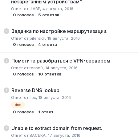
незареганным устройствам"
Ответ от
JIABP
,
4 августа, 2016
0
голосов
5
ответов
Задачка по настройке маршрутизации.
Ответ от
pitersidr
,
19 августа, 2016
0
голосов
4
ответа
Помогите разобраться с VPN-сервером
Ответ от
teasn0
,
14 августа, 2016
0
голосов
10
ответов
Reverse DNS lookup
Ответ от
liox
,
18 августа, 2016
dns
0
голосов
1
ответ
Unable to extract domain from request.
Ответ от
BACbKA
,
17 августа, 2016