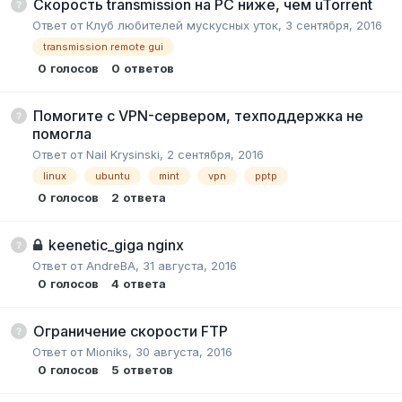
Скорость transmission на PC ниже, чем uTorrent
Ответ от
Клуб любителей мускусных уток
,
3 сентября, 2016
transmission remote gui
0
голосов
0
ответов
Помогите с VPN-сервером, техподдержка не
помогла
Ответ от
Nail Krysinski
,
2 сентября, 2016
linux
ubuntu
mint
vpn
pptp
0
голосов
2
ответа
keenetic_giga nginx
Ответ от
AndreBA
,
31 августа, 2016
0
голосов
4
ответа
Ограничение скорости FTP
Ответ от
Mioniks
,
30 августа, 2016
0
голосов
5
ответов