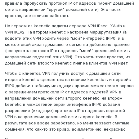
правила (пропускать протокол IP от адресов "моей" домашней
сети в направлении "другой" домашней сети). Это часть
простая, все отлично работает.
На первом из keenetic подняты сервера VPN IPsec XAuth и
VPN IKEv2. На втором keenetic настроена маршрутизация (в
подсети этих VPN ходить через "мой" интерфейс IPIP0) и в
межсетевой экран домашнего сегмента добавлено правило
(пропускать протокол IP от адресов "моей" домашней сети в
направлении подсетей этих VPN). Эта часть тоже простая, из
домашней сети второго keenetic пинг на клиентов VPN идет.
Чтобы с клиентов VPN получить доступ к домашней сети
второго keenetic сделал так: на первом keenetic в интерфейс
IPIP0 добавил таблицу исходящих правил межсетевого экрана
с разрешением протокола IP от адресов подсетей VPN в
направлении домашней сети второго keenetic; на втором
keenetic в межсетевой экран интерфейса IPIP0 добавил
разрешение (входящих) протокола IP от адресов подсетей
VPN в направлении домашней сети второго keenetic. В
результате все вроде заработало, но меня терзают смутные
сомнения, что как-то это криво, асимметрично, некрасиво.