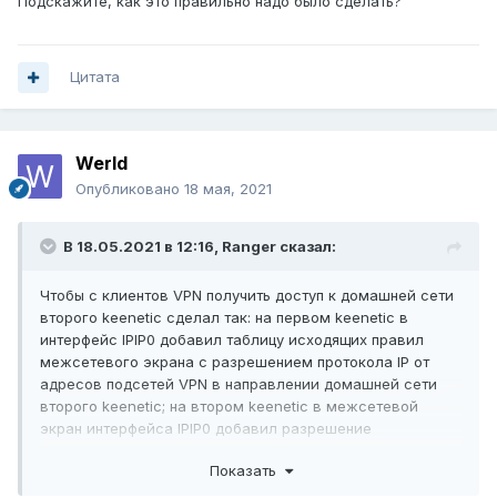
Подскажите, как это правильно надо было сделать?
Цитата
Werld
Опубликовано
18 мая, 2021
В 18.05.2021 в 12:16,
Ranger
сказал:
Чтобы с клиентов VPN получить доступ к домашней сети
второго keenetic сделал так: на первом keenetic в
интерфейс IPIP0 добавил таблицу исходящих правил
межсетевого экрана с разрешением протокола IP от
адресов подсетей VPN в направлении домашней сети
второго keenetic; на втором keenetic в межсетевой
экран интерфейса IPIP0 добавил разрешение
(входящих) протокола IP от адресов подсетей VPN в
Показать
направлении домашней сети второго keenetic. В
результате все вроде заработало, но меня терзают