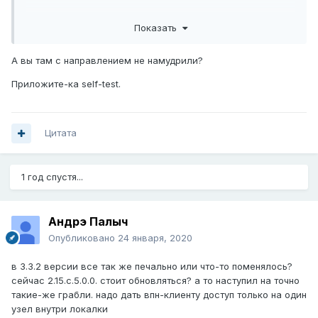
Показать
пинги идут на все адреса сетки 172.16.3.0
А вы там с направлением не намудрили?
Приложите-ка self-test.
Цитата
1 год спустя...
Андрэ Палыч
Опубликовано
24 января, 2020
в 3.3.2 версии все так же печально или что-то поменялось?
сейчас 2.15.с.5.0.0. стоит обновляться? а то наступил на точно
такие-же грабли. надо дать впн-клиенту доступ только на один
узел внутри локалки