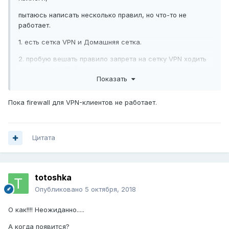
пытаюсь написать несколько правил, но что-то не
работает.
1. есть сетка VPN и Домашняя сетка.
2. пробую вешать правило запрета на сетку VPN ходить
клиенту 10.8.0.50(адрес источника) на узел
Показать
172.16.3.120(адрес назначения) Пробовал все протоколы
IP, TCP, UDP - пинги идут
Пока firewall для VPN-клиентов не работает.
3. пробую вешать правило запрета на Домашнюю сетку
тоже ходит.
недопонимаю логику работы.
Цитата
цель - нужно разрешить клиенту ВПН ходить в
totoshka
домашнюю сетку только на единственный IP
Опубликовано
5 октября, 2018
О как!!!! Неожиданно.....
А когда появится?