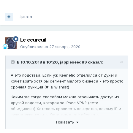
Цитата
Le ecureuil
Опубликовано
27 января, 2020
В 10.10.2018 в 10:20,
jappleseed89
сказал:
А это подстава. Если уж Keenetic отделился от Zyxel и
хочет взять хотя бы сегмент малого бизнеса - это просто
срочная функция (#1 в wishlist)
Каким же тогда способом можно ограничить доступ из
другой подсети, которая за IPsec VPN? (сети
объединены) Хотелось прописать конкретно, какому IP и
куда можно ходить. Остальным всё обрезать.
Показать
Никакие правила межсетевого экрана не сработали ни
на одном, ни на другом маршрутизаторе.