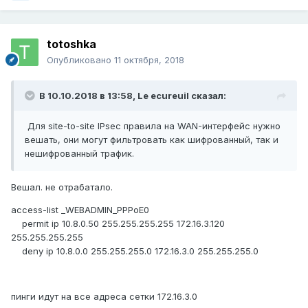
totoshka
Опубликовано
11 октября, 2018
В 10.10.2018 в 13:58,
Le ecureuil
сказал:
Для site-to-site IPsec правила на WAN-интерфейс нужно
вешать, они могут фильтровать как шифрованный, так и
нешифрованный трафик.
Вешал. не отрабатало.
access-list _WEBADMIN_PPPoE0
permit ip 10.8.0.50 255.255.255.255 172.16.3.120
255.255.255.255
deny ip 10.8.0.0 255.255.255.0 172.16.3.0 255.255.255.0
пинги идут на все адреса сетки 172.16.3.0