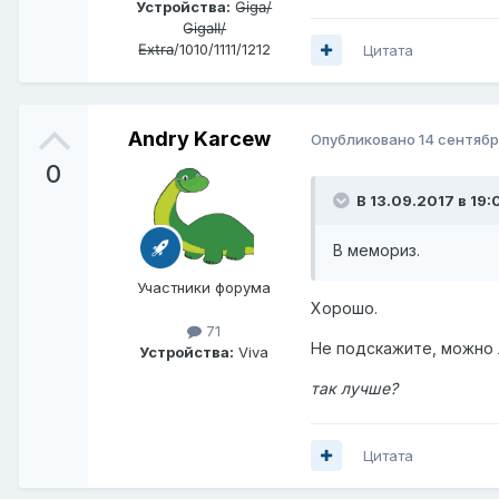
Устройства:
G̶i̶g̶a̶/̶
G̶i̶g̶a̶I̶I̶/̶
E̶x̶t̶r̶a̶/1010/1111/1212
Цитата
Andry Karcew
Опубликовано
14 сентябр
0
В 13.09.2017 в 19:
В мемориз.
Участники форума
Хорошо.
71
Не подскажите, можно 
Устройства:
Viva
так лучше?
Цитата