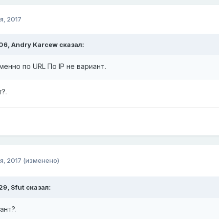
я, 2017
:06,
Andry Karcew
сказал:
енно по URL По IP не вариант.
т?.
я, 2017
(изменено)
:29,
Sfut
сказал:
иант?.