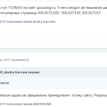
туп ТОЛЬКО на сайт gosuslugi.ru. У него ведро ай-пишников д
популярные страницы 109.207.2.205 ; 109.207.3.91; 109.207.1.97
2017
пользователем Andry Karcew
я, 2017
(изменено)
31,
Andry Karcew
сказал:
ников
диапазон адресов официально принадлежит этому сайту. Разреш
2017
пользователем ANDYBOND