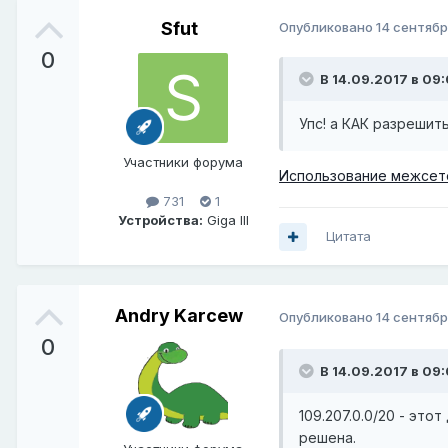
Sfut
Опубликовано
14 сентябр
0
В 14.09.2017 в 09
Упс! а КАК разреши
Участники форума
Использование межсете
731
1
Устройства:
Giga III
Цитата
Andry Karcew
Опубликовано
14 сентябр
0
В 14.09.2017 в 09:
109.207.0.0/20 - эт
решена.