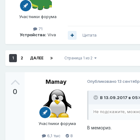
Участники форума
71
Устройства:
Viva
Цитата
1
2
ДАЛЕЕ
Страница 1 из 2
Mamay
Опубликовано
13 сентябр
0
В 13.09.2017 в 05
Не подскажите, можно
Участники форума
В мемориз.
6,1 тыс
8