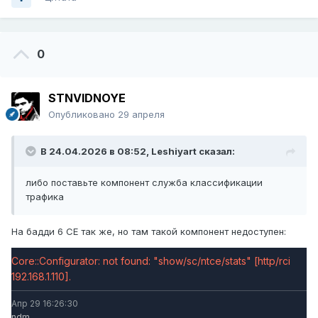
0
STNVIDNOYE
Опубликовано
29 апреля
В 24.04.2026 в 08:52,
Leshiyart
сказал:
либо поставьте компонент служба классификации
трафика
На бадди 6 СЕ так же, но там такой компонент недоступен:
Core::Configurator: not found: "show/sc/ntce/stats" [http/rci
192.168.1.110].
Апр 29 16:26:30
ndm