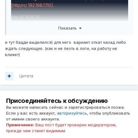
[http/rci 192.168.1.110].
Апр 29 16:26:30
ndm
Показать
Core::Syslog: last message repeated 84 times.
и тут бадди выделился) для него вариант откат назад либо
ждать следующую. (как и не лезть в логи, на работу не
влияет)
Цитата
Присоединяйтесь к обсуждению
Вы можете написать сейчас и зарегистрироваться позже.
Если у вас есть аккаунт,
авторизуйтесь
, чтобы опубликовать
от имени своего аккаунта.
Примечание:
Ваш пост будет проверен модератором,
прежде чем станет видимым.