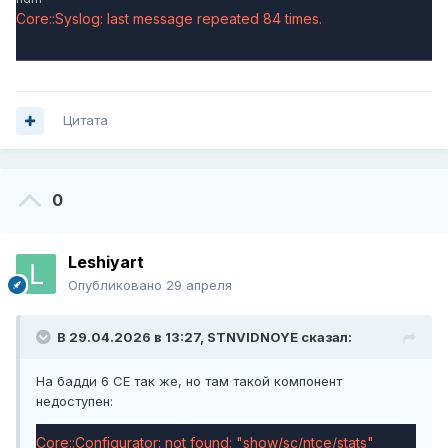
Core::Syslog: last message repeated 84 times.
Цитата
0
Leshiyart
Опубликовано
29 апреля
В 29.04.2026 в 13:27,
STNVIDNOYE
сказал:
На бадди 6 СЕ так же, но там такой компонент
недоступен:
Core::Configurator: not found: "show/sc/ntce/stats"