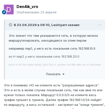
Den4ik_vrn
Опубликовано
23 апреля
В 23.04.2026 в 06:10,
Leshiyart
сказал:
Это значит что там указывается сеть, в которую можно
маршрутизировать, находящаяся за этим пиром
например пир1, у него есть локальная сеть 192.168.10.0
естт пир2 у него локальная сеть 192.168.20.0
вои и если нам надо доступ к доим сетям мы их и пишем
как разрушенные сети у этих пиров
Показать
Это я понимаю. НО на клиенте есть "разрешённые адреса".
Это и есть в моём случае локальная сеть, так как мне по впн
нужна только локалка. Маршрут 0.0.0.0/0 на клиенте весь
трафик пульнёт в туннель. Далее трафик 192.168.1.0/24 пойдёт
по маршруту, а весь остальной - застрянет на "конце туннеля",