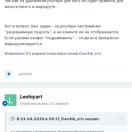
так как на удалённом роутере для него не будет правила для
межсетевого и маршрута...
Вот и вопрос был задан - на роутере настраиваю
"разрешйнную подсеть", а на клиенте её не отображается.
Если руками конфиг "подшаманить" - тогда всё прекрасно
маршрутизируется...
Изменено
23 апреля
пользователем Den4ik_vrn
Цитата
Leshiyart
Опубликовано
23 апреля
В 23.04.2026 в 06:17,
Den4ik_vrn
сказал:
на роутере настраиваю "разрешйнную подсеть"