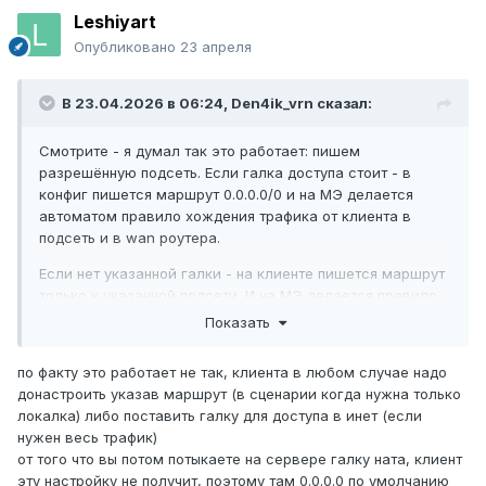
Leshiyart
Опубликовано
23 апреля
В 23.04.2026 в 06:24,
Den4ik_vrn
сказал:
Смотрите - я думал так это работает: пишем
разрешённую подсеть. Если галка доступа стоит - в
конфиг пишется маршрут 0.0.0.0/0 и на МЭ делается
автоматом правило хождения трафика от клиента в
подсеть и в wan роутера.
Если нет указанной галки - на клиенте пишется маршрут
только к указанной подсети. И на МЭ делается правило
для хождения только в эту подсеть...
Показать
по факту это работает не так, клиента в любом случае надо
донастроить указав маршрут (в сценарии когда нужна только
локалка) либо поставить галку для доступа в инет (если
нужен весь трафик)
от того что вы потом потыкаете на сервере галку ната, клиент
эту настройку не получит, поэтому там 0.0.0.0 по умолчанию