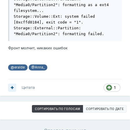
"Media0/Partition2": formatting as a ext4 
filesystem...

Storage::Volume::Ext: system failed 
[0xcffd0184], exit code = "1".

Storage::External::Partition: 
"Media0/Partition2": formatting failed.
Фронт молчит, никаких ошибок
@eralde
@Anna_
Цитата
1
СОРТИРОВАТЬ ПО ГОЛОСАМ
СОРТИРОВАТЬ ПО ДАТЕ