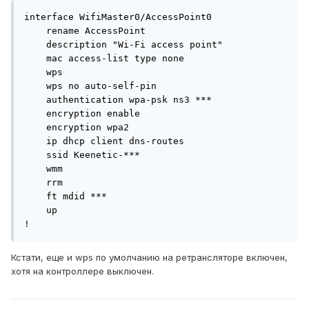
interface WifiMaster0/AccessPoint0

    rename AccessPoint

    description "Wi-Fi access point"

    mac access-list type none

    wps

    wps no auto-self-pin

    authentication wpa-psk ns3 ***

    encryption enable

    encryption wpa2

    ip dhcp client dns-routes

    ssid Keenetic-***

    wmm

    rrm

    ft mdid ***

    up

!
Кстати, еще и wps по умолчанию на ретрансляторе включен,
хотя на контроллере выключен.