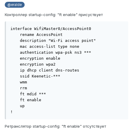
@eralde
Контроллер startup-config: "ft enable" присуствует
interface WifiMaster0/AccessPoint0

    rename AccessPoint

    description "Wi-Fi access point"

    mac access-list type none

    authentication wpa-psk ns3 ***

    encryption enable

    encryption wpa2

    ip dhcp client dns-routes

    ssid Keenetic-***

    wmm

    rrm

    ft mdid ***

    ft enable

    up

!
Ретранслятор startup-config: "ft enable" отсутствует