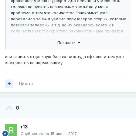
прошивка? у меня с драфта 2,08 сейчас. и у меня есть
галочка не пускать незнакомые хосты! но у меня
проблема в том что количество "знакомых" уже
перевалило за 64 я увалил пару юзеров старых, которые
потеряли телефоны и т д. но их оказалось всего 2 и
количество мест скоро тупо закончится и мне придется
всем дать возможность качать в весь канал и тогда мне
Показать
пипец т к меня все съедят с потрохами.
или ставить отдельную башню лить туда пф сенс и там уже
всех резать по нормальному
Цитата
0
r13
Опубликовано
15 июня, 2017