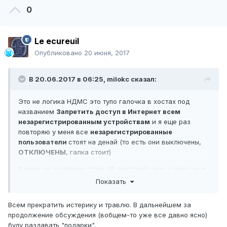
0
Le ecureuil
Опубликовано
20 июня, 2017
В 20.06.2017 в 06:25,
milokc
сказал:
Это не логика НДМС это тупо галочка в хостах под
названием
Запретить доступ в Интернет всем
незарегистрированным устройствам
и я еще раз
повторяю у меня все
незарегистрированные
пользователи
стоят на денай (то есть они выключены,
ОТКЛЮЧЕНЫ
, галка стоит)
У меня за роутером стоит 48 портовый свич и плюс еще
гора вайфай девайсов аля телефоны для вайбера и т д
Показать
ноутбуки планшеты и даже 1 телевизор.(отдельно
подключать роутеры не хочу так как ими потом
Всем прекратить истерику и травлю. В дальнейшем за
пользуются все кому не лень).
продолжение обсуждения (вобщем-то уже все давно ясно)
буду раздавать "подарки".
И вот настал тот час когда у меня появилось