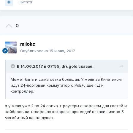
Цитата
0
milokc
Опубликовано
15 июня, 2017
В 14.06.2017 в 07:55,
drugold
сказал:
Может быть и сама сетка большая. У меня за Кинетиком
идут 24-портовый коммутатор с PoE+, две ТД и
контроллер.
а у меня уже 2 по 24 свича + роутеры с вафляем для гостей и
вайберов на телефонах котороые при апдейте таки нихило 5
мегабитный канал душат