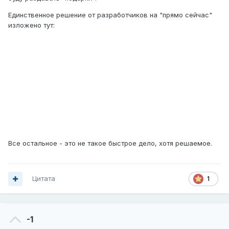
зарегистрированных 62 хоста и все они НУЖНЫ (удалять
Единственное решение от разработчиков на "прямо сейчас"
некого!!!!!!!)
изложено тут:
И кстати этот
ТУПОЙ
вопрос я задал не спроста!!! Вы
мне советуете то что мне и
НАХРЕН НЕ НАДА
!!!!!
Мне не верится что на роутере с
линуксом
нет решения
этой простой проблемы.
Все остальное - это не такое быстрое дело, хотя решаемое.
Цитата
1
-1