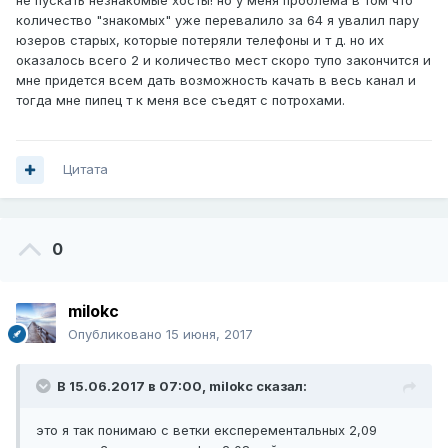
не пускать незнакомые хосты! но у меня проблема в том что
количество "знакомых" уже перевалило за 64 я увалил пару
юзеров старых, которые потеряли телефоны и т д. но их
оказалось всего 2 и количество мест скоро тупо закончится и
мне придется всем дать возможность качать в весь канал и
тогда мне пипец т к меня все съедят с потрохами.
Цитата
0
milokc
Опубликовано
15 июня, 2017
В 15.06.2017 в 07:00,
milokc
сказал:
это я так понимаю с ветки експерементальных 2,09