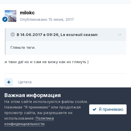
milokc
Опубликовано
15 июня, 2017
В 14.06.2017 в 09:26,
Le ecureuil
сказал:
Гляньте теги.
и таки да! но и сам не вижу как их глянуть )
Цитата
Важная информация
На этом сайте используются файлы cookie.
-1
Нажимая "Я принимаю" или продолжая
Я принимаю
просмотр сайта, вы разрешаете их
использование:
Политика
Mamay
конфиденциальности
.
Опубликовано
19 июня, 2017