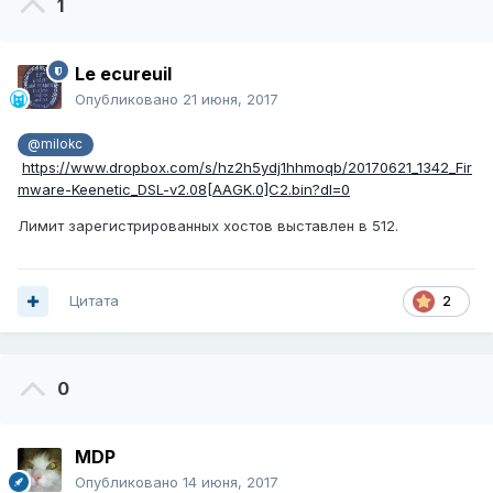
1
Le ecureuil
Опубликовано
21 июня, 2017
@milokc
https://www.dropbox.com/s/hz2h5ydj1hhmoqb/20170621_1342_Fir
mware-Keenetic_DSL-v2.08[AAGK.0]C2.bin?dl=0
Лимит зарегистрированных хостов выставлен в 512.
Цитата
2
0
MDP
Опубликовано
14 июня, 2017