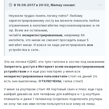
В 19.06.2017 в 20:02,
Mamay
сказал:
Неужели трудно понять логику ndms? Любому
зарегистрированному хосту вы можете повесить любое
ограничение в кило/мегабитах персонализировано а-ля
vip. Всем же остальным,
читайте
незарегистрированным
, например 64
килобита, что никак не сможет просадить ваши 5
мегабит никак. И вовсе не надо регистрировать
все
устройства в сети...
Это не логика НДМС это тупо галочка в хостах под названием
Запретить доступ в Интернет всем незарегистрированным
устройствам
и я еще раз повторяю у меня все
незарегистрированные пользователи
стоят на денай (то
есть они выключены,
ОТКЛЮЧЕНЫ
, галка стоит)
У меня за роутером стоит 48 портовый свич и плюс еще гора
вайфай девайсов аля телефоны для вайбера и т д ноутбуки
планшеты и даже 1 телевизор.(отдельно подключать роутеры
не хочу так как ими потом пользуются все кому не лень).