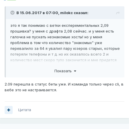
В 15.06.2017 в 07:00,
milokc
сказал:
это я так понимаю с ветки експерементальных 2,09
прошивка? у меня с драфта 2,08 сейчас. и у меня есть
галочка не пускать незнакомые хосты! но у меня
проблема в том что количество "знакомых" уже
перевалило за 64 я увалил пару юзеров старых, которые
потеряли телефоны и т д. но их оказалось всего 2 и
количество мест скоро тупо закончится и мне придется
всем дать возможность качать в весь канал и тогда мне
Показать
пипец т к меня все съедят с потрохами.
2.09 перешла в статус беты уже. И команда только через cli, в
вебе это не настраивается.
Цитата