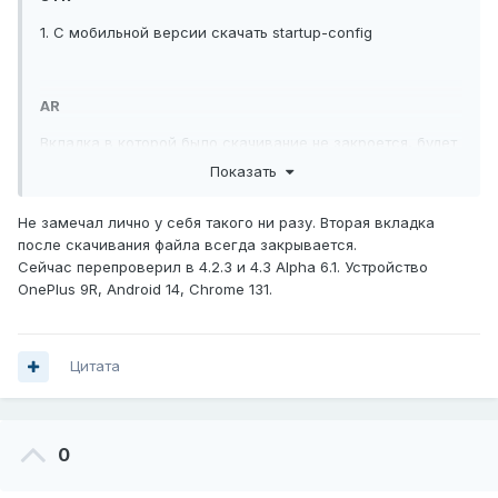
1. С мобильной версии скачать startup-config
AR
Вкладка в которой было скачивание не закроется, будет
вторая активная вкладка
Показать
ER
Не замечал лично у себя такого ни разу. Вторая вкладка
В идеале скачивать конфиги/прошивку в рамках одного
после скачивания файла всегда закрывается.
окна.
Сейчас перепроверил в 4.2.3 и 4.3 Alpha 6.1. Устройство
Если в рамках одного окна пока тяжело, то закрывать
OnePlus 9R, Android 14, Chrome 131.
вторую вкладку после скачивания
Цитата
0