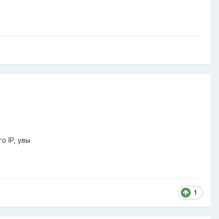
о IP, увы
1