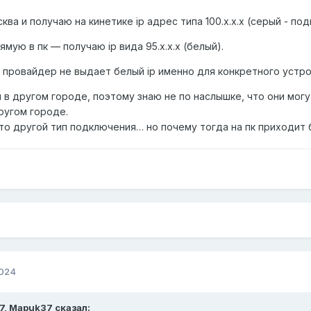
ва и получаю на кинетике ip адрес типа 100.x.x.x (серый - по
ую в пк — получаю ip вида 95.x.x.x (белый).
провайдер не выдает белый ip именно для конкретного устрой
в другом городе, поэтому знаю не по наслышке, что они могу
ругом городе.
то другой тип подключения… но почему тогда на пк приходит 
2024
7,
Mapuk37
сказал: