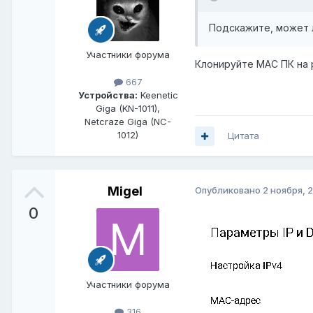
Подскажите, может л
Участники форума
Клонируйте MAC ПК на 
667
Устройства:
Keenetic
Giga (KN-1011),
Netcraze Giga (NC-
1012)
Цитата
Migel
Опубликовано
2 ноября, 
0
Участники форума
316