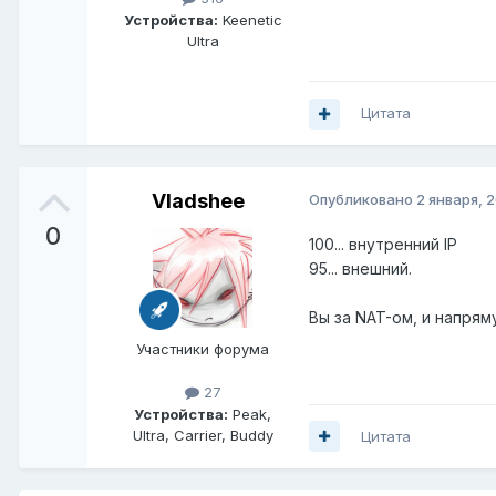
Устройства:
Keenetic
Ultra
Цитата
Vladshee
Опубликовано
2 января, 
0
100... внутренний IP
95... внешний.
Вы за NAT-ом, и напрям
Участники форума
27
Устройства:
Peak,
Ultra, Carrier, Buddy
Цитата