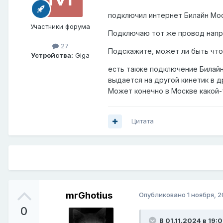
подключил интернет Билайн Моск
Участники форума
Подключаю тот же провод напрям
27
Подскажите, может ли быть что 
Устройства:
Giga
есть также подключение Билайн 
выдается на другой кинетик в д
Может конечно в Москве какой-
Цитата
mrGhotius
Опубликовано
1 ноября, 
0
В 01.11.2024 в 19:0