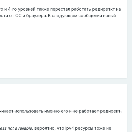
о и 4-го уровней также перестал работать редиреткт на
симости от ОС и браузера. В следующем сообщении новый
ачинает использовать именно его и не работает редирект,
ess not available)
вероятно, что ipv4 ресурсы тоже не