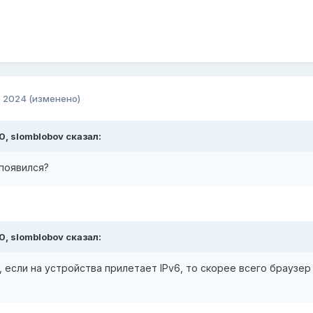
, 2024
(изменено)
20,
slomblobov
сказал:
 появился?
20,
slomblobov
сказал:
 если на устройства прилетает IPv6, то скорее всего браузер