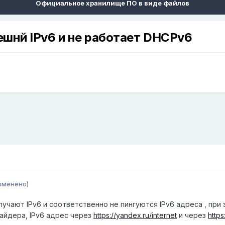
Официальное хранилище ПО в виде файлов
внешнй IPv6 и не работает DHCPv6
зменено)
олучают IPv6 и соответственно не пингуются IPv6 адреса , при
айдера, IPv6 адрес через
https://yandex.ru/internet
и через
https