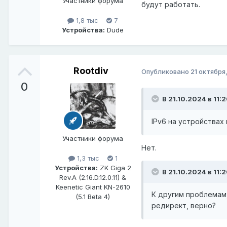
Участники форума
будут работать.
1,8 тыс
7
Устройства:
Dude
Rootdiv
Опубликовано
21 октября
0
В 21.10.2024 в 11:
IPv6 на устройствах
Участники форума
Нет.
1,3 тыс
1
Устройства:
ZK Giga 2
В 21.10.2024 в 11:
Rev.A (2.16.D.12.0.11) &
Keenetic Giant KN-2610
К другим проблемам,
(5.1 Beta 4)
редирект, верно?