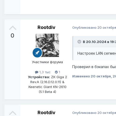
Rootdiv
Опубликовано
20 октября
0
В 20.10.2024 в 19:
Настроек LAN сегмен
Участники форума
Проверил в бэкапах был
1,3 тыс
1
Изменено
20 октября, 
Устройства:
ZK Giga 2
Rev.A (2.16.D.12.0.11) &
Keenetic Giant KN-2610
(5.1 Beta 4)
Rootdiv
Опубликовано
20 октября