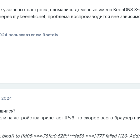
 указанных настроек, сломались доменные имена KeenDNS 3-г
ти через my.keenetic.net, проблема воспроизводится вне зави
2024
пользователем Rootdiv
, 2024
явился?
сли на устройства прилетает IPv6, то скорее всего браузер н
к
bind() to [fd05:***:78fc:0:52ff:***:fe56:***]:777 failed (126: Addr