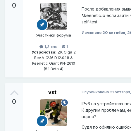
0
После добавления выше
*.keenetic.io если зай
self-test
Изменено
20 октября, 
Участники форума
1,3 тыс
1
Устройства:
ZK Giga 2
Rev.A (2.16.D.12.0.11) &
Keenetic Giant KN-2610
(5.1 Beta 4)
vst
Опубликовано
21 октября
0
IPv6 на устройствах по
К другим проблемам,
е
верно?
Судя по обилию ошибо