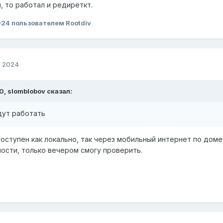
л, то работал и редиреткт.
024
пользователем Rootdiv
, 2024
20,
slomblobov
сказал:
дут работать
доступен как локально, так через мобильный интернет по дом
ости, только вечером смогу проверить.