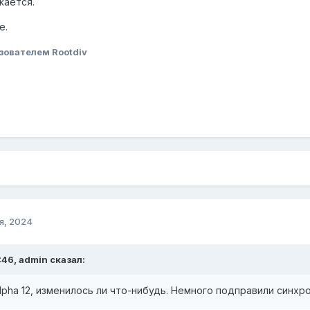
жается.
е.
зователем Rootdiv
я, 2024
:46,
admin
сказал:
lpha 12, изменилось ли что-нибудь. Немного подправили синхр