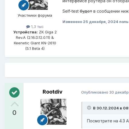
интерфейсе роутера он отобра
Self-test
будет
в сообщении ниж
Участники форума
Изменено
25 декабря, 2024
поль
1,3 тыс
Устройства:
ZK Giga 2
Rev.A (2.16.D.12.0.11) &
Keenetic Giant KN-2610
(5.1 Beta 4)
Rootdiv
Опубликовано
30 декабр
В 30.12.2024 в 08
0
Посмотрите на 4.3 A