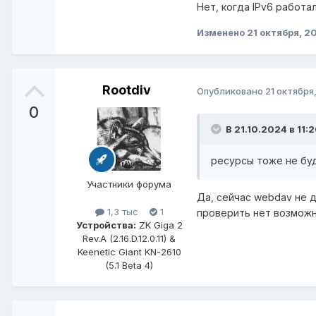
Нет, когда IPv6 работа
Изменено
21 октября, 2
Rootdiv
Опубликовано
21 октября
0
В 21.10.2024 в 11:
ресурсы тоже не бу
Участники форума
Да, сейчас webdav не 
1,3 тыс
1
проверить нет возможн
Устройства:
ZK Giga 2
Rev.A (2.16.D.12.0.11) &
Keenetic Giant KN-2610
(5.1 Beta 4)