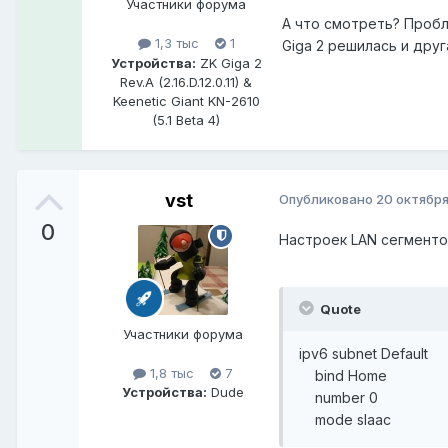
Участники форума
А что смотреть? Пробл
1,3 тыс
1
Giga 2 решилась и друг
Устройства:
ZK Giga 2
Rev.A (2.16.D.12.0.11) &
Keenetic Giant KN-2610
(5.1 Beta 4)
vst
Опубликовано
20 октября
0
Настроек LAN сегментов
Quote
Участники форума
ipv6 subnet Default
1,8 тыс
7
bind Home
Устройства:
Dude
number 0
mode slaac