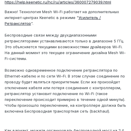
https://help.keenetic.ru/hc/ru/articles/360007279039.html
Важно! Технология Mesh Wi-Fi работает на дополнительных
интернет-центрах Keenetic в режиме "
Усилитель /
Ретранслятор
".
Беспроводные связи между двухдиапазонными
ретрансляторами устанавливаются только в диапазоне 5 ГГц.
Это объясняется текущими возможностями драйверов Wi-Fi.
На данный момент это текущее ограничение дизайна Mesh Wi-
Fi-системы.
Возможно одновременное подключение ретранслятора по
Ethernet-кабелю и по сети Wi-Fi. В этом случае соединение по
проводу будет являться приоритетным. Если же произойдет
отключение кабеля или потеря соединения с контроллером,
ретранслятор установит подключение по Wi-Fi (такое
переключение происходит примерно в течение одной минуты).
Чтобы произошло переключение, на контроллере должна быть
включена Беспроводная транспортная сеть (backhaul).
Как вариант, можете организовать беспроводной мост на 2.4