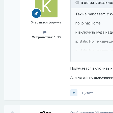
В 09.04.2024 в 10
Так не работает. У 
Участники форума
no ip nat Home
и включить куда над
3
Устройства:
1010
ip static Home <внеш
ip static Home <внеш
Получается включить на
А, и на wifi подключени
Цитата
s0cc
Опубликовано
20 феврал