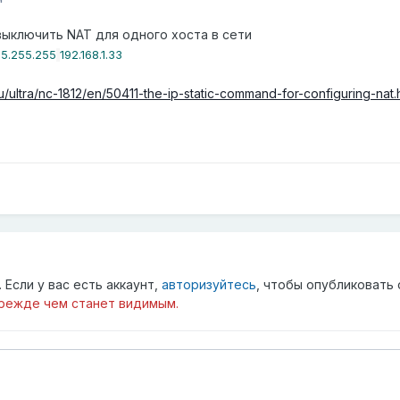
ыключить NAT для одного хоста в сети
55
.255
.255
192.168
.1
.33
ru/ultra/nc-1812/en/50411-the-ip-static-command-for-configuring-nat.
Если у вас есть аккаунт,
авторизуйтесь
, чтобы опубликовать 
режде чем станет видимым.