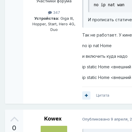
Участники форума
no ip nat wan
347
Устройства:
Giga III,
И прописать статиче
Hopper, Start, Hero 4G,
Duo
Так не работает. У кин
no ip nat Home
и включить куда надо
ip static Home <внешни
ip static Home <внешни
Цитата
Kowex
Опубликовано
9 апреля, 
0