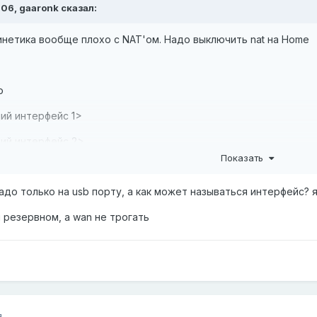
:06,
gaaronk
сказал:
кинетика вообще плохо с NAT'ом. Надо выключить nat на Home
о
ний интерфейс 1>
ний интерфейс 2>
Показать
до только на usb порту, а как может называться интерфейс? 
и резервном, а wan не трогать
я