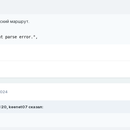
ский маршрут.
nt parse error.",
2024
:20,
keenet07
сказал: