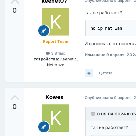
keenet07
Опубликовано
9 апреля, 
0
так не работает?
no ip nat wan
Report Team
И прописать статическ
3,8 тыс
Изменено
9 апреля, 202
Устройства:
Keenetic,
Netcraze
Цитата
Kowex
Опубликовано
9 апреля, 
0
В 09.04.2024 в 05
так не работает?