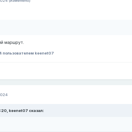
2024
(изменено)
ий маршрут.
4
пользователем keenet07
2024
:20,
keenet07
сказал: