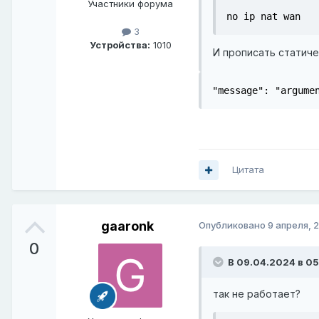
Участники форума
no ip nat wan
3
Устройства:
1010
И прописать статиче
"message": "argume
Цитата
gaaronk
Опубликовано
9 апреля, 
0
В 09.04.2024 в 05
так не работает?