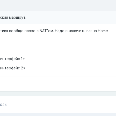
ский маршрут.
етика вообще плохо с NAT'ом. Надо выключить nat на Home
й интерфейс 1>
й интерфейс 2>
2024