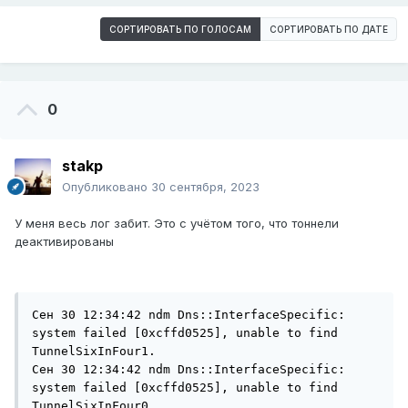
СОРТИРОВАТЬ ПО ГОЛОСАМ
СОРТИРОВАТЬ ПО ДАТЕ
0
stakp
Опубликовано
30 сентября, 2023
У меня весь лог забит. Это с учётом того, что тоннели
деактивированы
Сен 30 12:34:42 ndm Dns::InterfaceSpecific: 
system failed [0xcffd0525], unable to find 
TunnelSixInFour1.

Сен 30 12:34:42 ndm Dns::InterfaceSpecific: 
system failed [0xcffd0525], unable to find 
TunnelSixInFour0.
