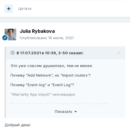
Цитата
Julia Rybakova
Опубликовано
19 июля, 2021
В 17.07.2021 в 10:36,
3-50
сказал:
Это уже совсем душнилово, тем не менее.
Почему "Add Network", но "Import routers'?
Почему "Event-log" и "Event Log"?
"Warranty App import" неочевидно.
Про "toogle sidebar" и "collapse sidebar" уже
писал
.
Показать
Почему надпись о совершённых действиях не исчезает
автоматически, возникает дважды и, откровенно говоря,
Добрый день!
мешает?