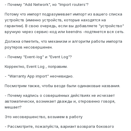
- Почему "Add Network", но "Import routers'?
Потому что импорт подразумевает импорт из вашего списка
устройств (именно устройств, которые находятся на
p.s. Рассмотрите, пожалуйста, вариант возврата
гарантии). В свою очередь, если вы добавляете "устройство"
бокового левого меню куда-нибудь в центр, в Windows 11
вручную через сервис-код или keendns -подтянется вся сеть.
кнопка Пуска (а также сопутствующее) была перенесена
в центр панели задач, и это оказалось чертовски удобно,
Должна отметить, что механизм и алгоритм работы импорта
особенно хорошо чувствуется на мониторах 32" и
роутеров несовершенен.
больше.
- Почему "Event-log" и "Event Log"?
p.p.s Кажется я всё. =(
Корректно, Event Log , поправим.
- "Warranty App import" неочевидно.
Посмотрим также, чтобы везде были одинаковые названия.
- Почему надпись о совершённых действиях не исчезает
автоматически, возникает дважды и, откровенно говоря,
мешает?
Это несовершенство, возьмем в работу
- Рассмотрите, пожалуйста, вариант возврата бокового