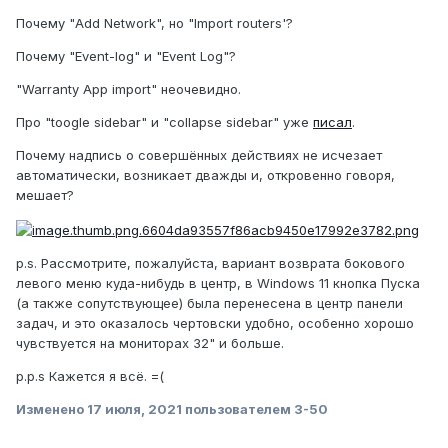
Почему "Add Network", но "Import routers'?
Почему "Event-log" и "Event Log"?
"Warranty App import" неочевидно.
Про "toogle sidebar" и "collapse sidebar" уже
писал
.
Почему надпись о совершённых действиях не исчезает
автоматически, возникает дважды и, откровенно говоря,
мешает?
p.s. Рассмотрите, пожалуйста, вариант возврата бокового
левого меню куда-нибудь в центр, в Windows 11 кнопка Пуска
(а также сопутствующее) была перенесена в центр панели
задач, и это оказалось чертовски удобно, особенно хорошо
чувствуется на мониторах 32" и больше.
p.p.s Кажется я всё. =(
Изменено
17 июля, 2021
пользователем 3-50