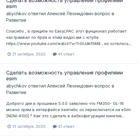
Сделать возможность управления профилями
esim
abychkov
ответил
Алексей Леонидович
вопрос в
Развитие
Спасибо , в приципе по EasyLPAC этот фунционал работает
настраивал по 4pda и этим видосам с ютубе
https://www.youtube.com/watch?v=TrGlJdkf5M8 , но хотелось...
31 октября, 2025
41 ответ
Сделать возможность управления профилями
esim
abychkov
ответил
Алексей Леонидович
вопрос в
Развитие
Доброго дня в прошивке 5.0.0 заявлено что FM350- GL-16
можно прям в интерфейсе keenetic os переключатся на eSim
[NDM-4100] ? Как это сделать в вебкофигурации кинетик...
31 октября, 2025
41 ответ