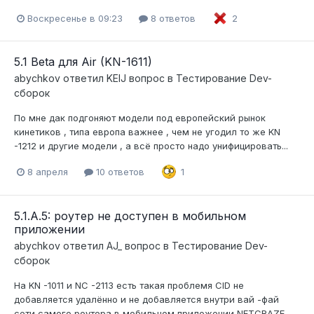
Воскресенье в 09:23
8 ответов
2
5.1 Beta для Air (KN-1611)
abychkov
ответил
KEIJ
вопрос в
Тестирование Dev-
сборок
По мне дак подгоняют модели под европейский рынок
кинетиков , типа европа важнее , чем не угодил то же KN
-1212 и другие модели , а всё просто надо унифицировать...
8 апреля
10 ответов
1
5.1.A.5: роутер не доступен в мобильном
приложении
abychkov
ответил
AJ_
вопрос в
Тестирование Dev-
сборок
На KN -1011 и NC -2113 есть такая проблемя CID не
добавляется удалённо и не добавляется внутри вай -фай
сети самого роутера в мобильном приложении NETCRAZE...