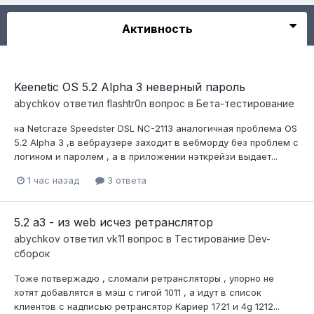
Активность
Keenetic OS 5.2 Alpha 3 неверный пароль
abychkov
ответил
flashtr0n
вопрос в
Бета-тестирование
на Netcraze Speedster DSL NC-2113 аналогичная проблема OS
5.2 Alpha 3 ,в вебраузере заходит в вебморду без проблем с
логином и паролем , а в приложении нэткрейзи выдает...
1 час назад
3 ответа
5.2 a3 - из web исчез ретранслятор
abychkov
ответил
vk11
вопрос в
Тестирование Dev-
сборок
Тоже потвержадю , сломали ретрансляторы , упорно не
хотят добавлятся в мэш с гигой 1011 , а идут в список
клиентов с надписью ретрансятор Кариер 1721 и 4g 1212...