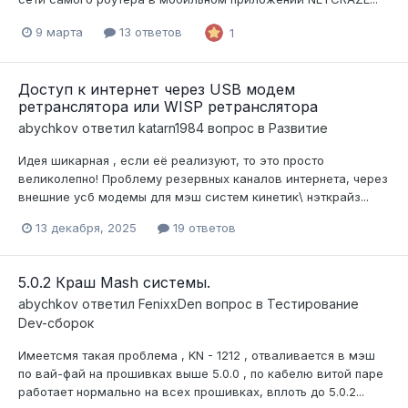
9 марта
13 ответов
1
Доступ к интернет через USB модем
ретранслятора или WISP ретранслятора
abychkov
ответил
katarn1984
вопрос в
Развитие
Идея шикарная , если её реализуют, то это просто
великолепно! Проблему резервных каналов интернета, через
внешние усб модемы для мэш систем кинетик\ нэткрайз...
13 декабря, 2025
19 ответов
5.0.2 Краш Mash системы.
abychkov
ответил
FenixxDen
вопрос в
Тестирование
Dev-сборок
Имеетсмя такая проблема , KN - 1212 , отваливается в мэш
по вай-фай на прошивках выше 5.0.0 , по кабелю витой паре
работает нормально на всех прошивках, вплоть до 5.0.2...