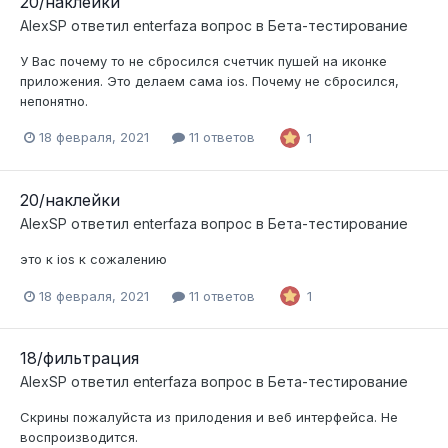
20/наклейки
AlexSP
ответил
enterfaza
вопрос в
Бета-тестирование
У Вас почему то не сбросился счетчик пушей на иконке
приложения. Это делаем сама ios. Почему не сбросился,
непонятно.
18 февраля, 2021
11 ответов
1
20/наклейки
AlexSP
ответил
enterfaza
вопрос в
Бета-тестирование
это к ios к сожалению
18 февраля, 2021
11 ответов
1
18/фильтрация
AlexSP
ответил
enterfaza
вопрос в
Бета-тестирование
Скрины пожалуйста из прилодения и веб интерфейса. Не
воспроизводится.