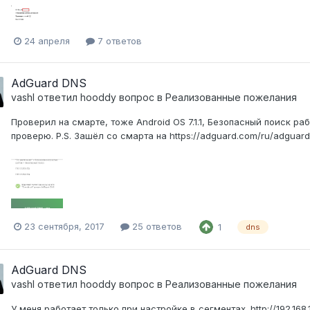
24 апреля
7 ответов
AdGuard DNS
vashl
ответил
hooddy
вопрос в
Реализованные пожелания
Проверил на смарте, тоже Android OS 7.1.1, Безопасный поиск р
проверю. P.S. Зашёл со смарта на https://adguard.com/ru/adguard
23 сентября, 2017
25 ответов
1
dns
AdGuard DNS
vashl
ответил
hooddy
вопрос в
Реализованные пожелания
У меня работает только при настройке в сегментах. http://192.168.