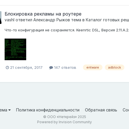
Блокировка рекламы на роутере
vashl
ответил
Александр Рыжов
тема в
Каталог готовых ре
Что-то конфигурация не сохраняется. Keenrtic DSL, Версия 2.11.A.
21 сентября, 2017
147 ответов
entware
adblock
ема
Политика конфиденциальности
Обратная связь
Co
© ООО «Неткрейз» 2025
Powered by Invision Community