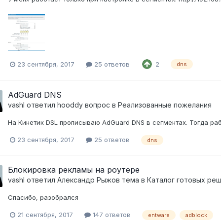
23 сентября, 2017
25 ответов
2
dns
AdGuard DNS
vashl
ответил
hooddy
вопрос в
Реализованные пожелания
На Кинетик DSL прописываю AdGuard DNS в сегментах. Тогда раб
23 сентября, 2017
25 ответов
dns
Блокировка рекламы на роутере
vashl
ответил
Александр Рыжов
тема в
Каталог готовых ре
Спасибо, разобрался
21 сентября, 2017
147 ответов
entware
adblock