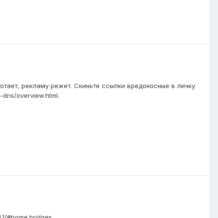
аботает, рекламу режет. Скиньте ссылки вредоносные в личку
-dns/overview.html.
1.1/#home.bridges