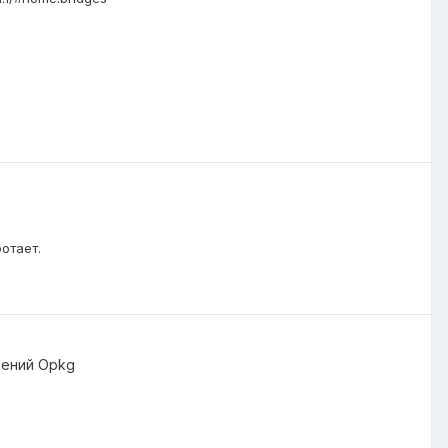
отает.
шений Opkg