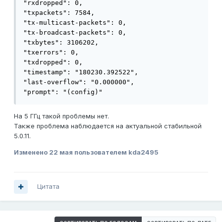
"rxdropped": 0,

"txpackets": 7584,

"tx-multicast-packets": 0,

"tx-broadcast-packets": 0,

"txbytes": 3106202,

"txerrors": 0,

"txdropped": 0,

"timestamp": "180230.392522",

"last-overflow": "0.000000",

"prompt": "(config)"
На 5 ГГц такой проблемы нет.
Также проблема наблюдается на актуальной стабильной
5.0.11.
Изменено
22 мая
пользователем kda2495
Цитата