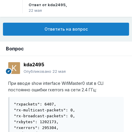
Ответ от
kda2495
,
22 мая
Ответить на вопрос
Вопрос
kda2495
Опубликовано
22 мая
При вводе show interface WifiMaster0 stat в CLI
постоянно ошибки rxerrors на сети 2.4 ГГц:
"rxpackets": 6407,

"rx-multicast-packets": 0,

"rx-broadcast-packets": 0,

"rxbytes": 1202173,

"rxerrors": 295304,
