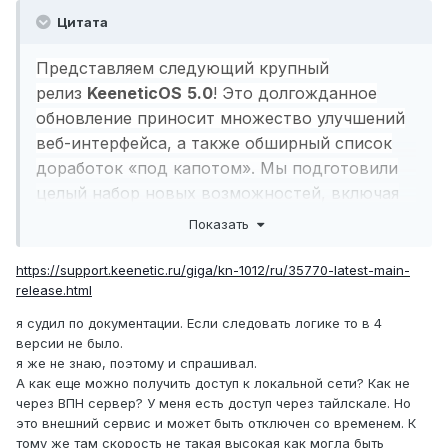
Цитата
Представляем следующий крупный
релиз
KeeneticOS
5.0
! Это долгожданное
обновление приносит множество улучшений
веб-интерфейса, а также обширный список
доработок «под капотом». Мы подготовили
целый набор новых возможностей, включая
маршрутизацию на основе DNS, простое и
Показать
эффективное приложение сервера WireGuard
VPN
https://support.keenetic.ru/giga/kn-1012/ru/35770-latest-main-
release.html
я судил по документации. Если следовать логике то в 4
версии не было.
я же не знаю, поэтому и спрашивал.
А как еще можно получить доступ к локальной сети? Как не
через ВПН сервер? У меня есть доступ через тайлскале. Но
это внешний сервис и может быть отключен со временем. К
тому же там скорость не такая высокая как могла быть