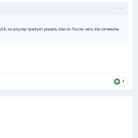
/24, но роутер требует указать vlan id. После чего эти сегменты
1