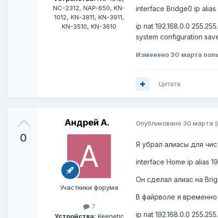
NC-2312, NAP-650, KN-
interface Bridge0 ip alias
1012, KN-3811, KN-3911,
ip nat 192.168.0.0 255.255
KN-3510, KN-3610
system configuration sav
Изменено
30 марта
поль
Цитата
Андрей А.
Опубликовано
30 марта
0
Я убрал алиасы для чис
interface Home ip alias 19
Он сделал алиас на Brigd
Участники форума
В файрволе я временно
7
ip nat 192.168.0.0 255.255
Устройства:
Keenetic