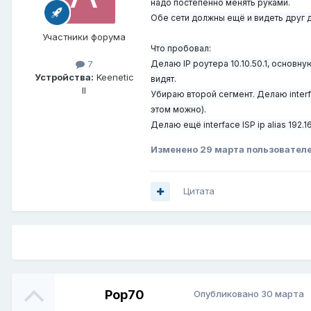
надо постепенно менять руками.
Обе сети должны ещё и видеть друг др
Участники форума
Что пробовал:
Делаю IP роутера 10.10.50.1, основную
7
Устройства:
Keenetic
видят.
II
Убираю второй сегмент. Делаю interface
этом можно).
Делаю ещё interface ISP ip alias 192.1
Изменено
29 марта
пользователе
Цитата
Pop70
Опубликовано
30 марта