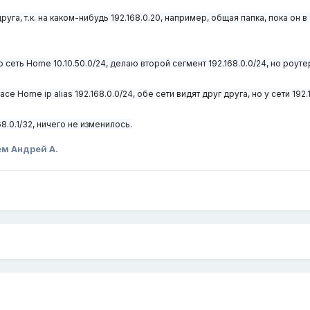
уга, т.к. на каком-нибудь 192.168.0.20, например, общая папка, пока он в
 сеть Home 10.10.50.0/24, делаю второй сегмент 192.168.0.0/24, но роутер
 Home ip alias 192.168.0.0/24, обе сети видят друг друга, но у сети 192.16
68.0.1/32, ничего не изменилось.
м Андрей А.