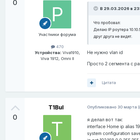
0
В 29.03.2026 в 23
Что пробовал:
Делаю IP роутера 10.10.
Участники форума
друг друга не видят.
470
Не нужно vlan id
Устройства:
Viva1910,
Viva 1912, Omni II
Просто 2 сегмента с раз
Цитата
T1Bul
Опубликовано
30 марта
0
я делал вот так:
interface Home ip alias 19
system configuration sav