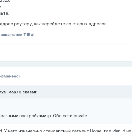
.252.0
e
вьте.
адрес роутеру, как перейдете со старых адресов.
зователем T1Bul
(изменено)
:29,
Pop70
сказал:
разными настройками ip. Обе сети private.
 id. У него изначально стандартный сегмент Home, где vlan id 