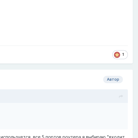
1
Автор
не используется, все 5 портов роутера я выбираю "входит