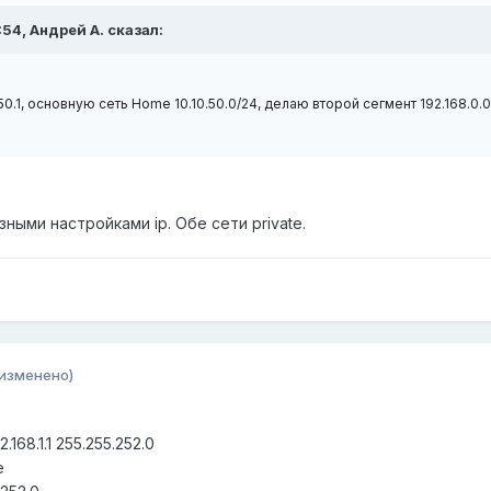
:54,
Андрей А.
сказал:
50.1, основную сеть Home 10.10.50.0/24, делаю второй сегмент 192.168.0.0
ными настройками ip. Обе сети private.
(изменено)
2.168.1.1 255.255.252.0
e