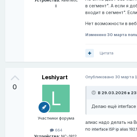
Устройства:
Keenetic
в сегмент". А если я д
II
входит в сегмент". Есл
Нет возможности в вебк
Изменено
30 марта
поль
Цитата
Leshiyart
Опубликовано
30 марта
0
В 29.03.2026 в 23
Делаю ещё interface I
Участники форума
алиас надо делать на 
no
interface ISP ip alias 192.
664
Устройства:
NC-1812,