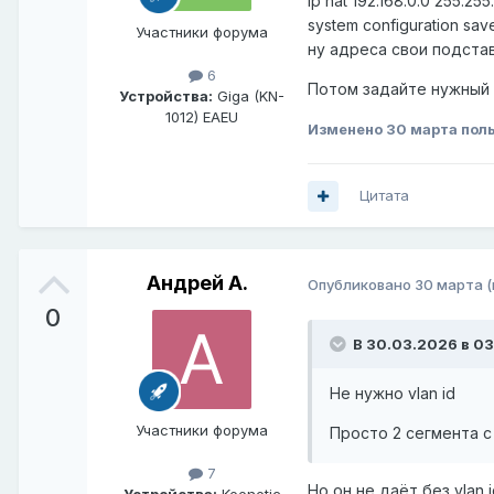
ip nat 192.168.0.0 255.255
system configuration sav
Участники форума
ну адреса свои подста
6
Потом задайте нужный 
Устройства:
Giga (KN-
1012) EAEU
Изменено
30 марта
поль
Цитата
Андрей А.
Опубликовано
30 марта
0
В 30.03.2026 в 03
Не нужно vlan id
Участники форума
Просто 2 сегмента с 
7
Но он не даёт без vlan