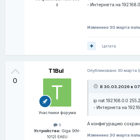
- Интернета на 192.168.
II
Изменено
30 марта
поль
Цитата
T1Bul
Опубликовано
30 марта
0
В 30.03.2026 в 07
ip nat 192.168.0.0 255.
- Интернета на 192.16
Участники форума
А конфигурацию сохран
6
Устройства:
Giga (KN-
Изменено
30 марта
поль
1012) EAEU