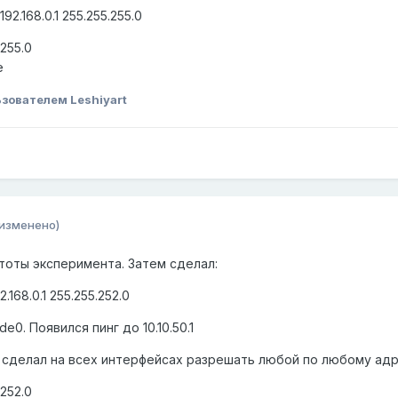
 192.168.0.1 255.255.255.0
.255.0
e
зователем Leshiyart
(изменено)
тоты эксперимента. Затем сделал:
2.168.0.1 255.255.252.0
e0. Появился пинг до 10.10.50.1
 сделал на всех интерфейсах разрешать любой по любому адре
.252.0