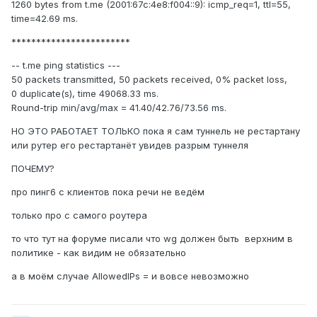
1260 bytes from t.me (2001:67c:4e8:f004::9): icmp_req=1, ttl=55,
time=42.69 ms.
************************
-- t.me ping statistics ---
50 packets transmitted, 50 packets received, 0% packet loss,
0 duplicate(s), time 49068.33 ms.
Round-trip min/avg/max = 41.40/42.76/73.56 ms.
НО ЭТО РАБОТАЕТ ТОЛЬКО пока я сам туннель не рестартану
или рутер его рестартанёт увидев разрым туннеля
ПОЧЕМУ?
про пинг6 с клиентов пока речи не ведём
только про с самого роутера
то что тут на форуме писали что wg должен быть верхним в
политике - как видим не обязательно
а в моём случае AllowedIPs = и вовсе невозможно