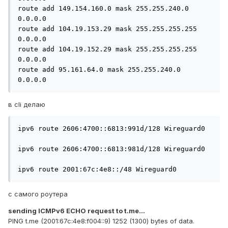
route add 149.154.160.0 mask 255.255.240.0 
0.0.0.0

route add 104.19.153.29 mask 255.255.255.255 
0.0.0.0

route add 104.19.152.29 mask 255.255.255.255 
0.0.0.0

route add 95.161.64.0 mask 255.255.240.0 
0.0.0.0
в cli делаю
ipv6 route 2606:4700::6813:991d/128 Wireguard0

ipv6 route 2606:4700::6813:981d/128 Wireguard0

ipv6 route 2001:67c:4e8::/48 Wireguard0
с самого роутера
sending ICMPv6 ECHO request to t.me...
PING t.me (2001:67c:4e8:f004::9) 1252 (1300) bytes of data.