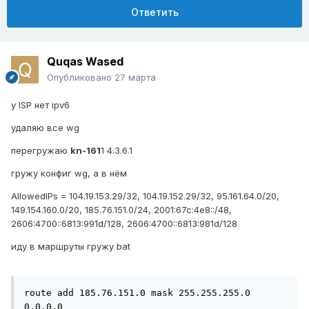
Ответить
Quqas Wased
Опубликовано
27 марта
у ISP нет ipv6
удаляю все wg
перегружаю
kn-161
1 4.3.6.1
гружу конфиг wg, а в нём
AllowedIPs = 104.19.153.29/32, 104.19.152.29/32, 95.161.64.0/20,
149.154.160.0/20, 185.76.151.0/24, 2001:67c:4e8::/48,
2606:4700::6813:991d/128, 2606:4700::6813:981d/128
иду в маршруты гружу bat
route add 185.76.151.0 mask 255.255.255.0 
0.0.0.0
