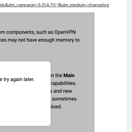
bhelp&utm_campaign=5.01.A.7.0-1&utm_medium=changelog