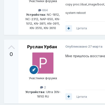
Участники форума
copy proc:/dual_image/boot_
664
system reboot
Устройства:
NC-1812,
NC-2312, NAP-650, KN-
1012, KN-3811, KN-3911,
KN-3510, KN-3610
Цитата
Руслан Урбан
Опубликовано
27 марта
0
Мне пришлось восстана
Участники форума
2
Устройства:
Ultra (KN-
1810) RU
Цитата