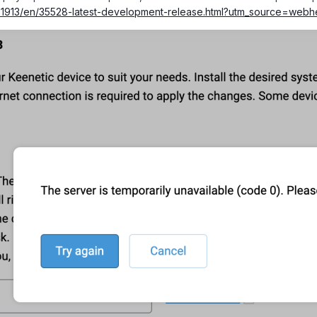
/kn-1913/en/35528-latest-development-release.html?utm_source=we