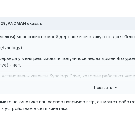
:29,
ANDMAN
сказал:
леком) монополист в моей деревне и ни в какую не даёт белы
(Synology).
ервера у меня реализовать получилось через домен 4го уровня
ve) - нет.
 установлены клиенты Synology Drive, которые работают чере
Показать
ть порт 6690?
ите на кинетике впн сервер например sstp, он может работат
к устройствам в сети кинетика.