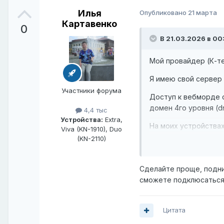
Илья
Опубликовано
21 марта
Картавенко
0
В 21.03.2026 в 00
Мой провайдер (К-те
Я имею свой сервер 
Участники форума
Доступ к вебморде с
домен 4го уровня (dri
4,4 тыс
Устройства:
Extra,
На моих устройствах
Viva (KN-1910), Duo
(KN-2110)
Как я могу проброси
Сделайте проще, подним
сможете подклюсаться 
Цитата