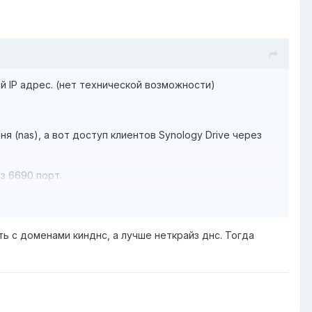
й IP адрес. (нет технической возможности)
 (nas), а вот доступ клиентов Synology Drive через
з 6690 порт.
ь с доменами кинднс, а лучше неткрайз днс. Тогда