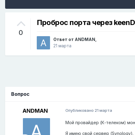
Проброс порта через keen
0
Ответ от
ANDMAN
,
21 марта
Вопрос
ANDMAN
Опубликовано
21 марта
Мой провайдер (К-телеком) моно
Я имею свой сервер (Synology).