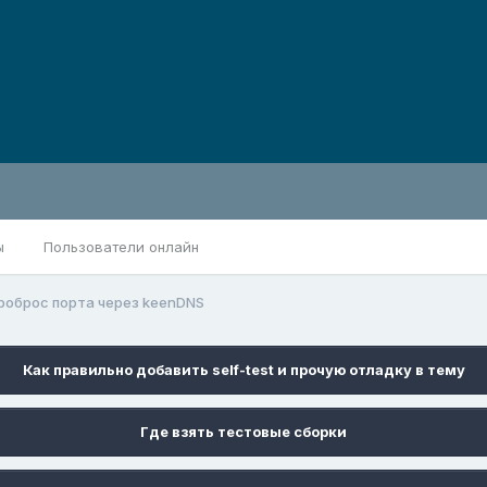
ы
Пользователи онлайн
роброс порта через keenDNS
Как правильно добавить self-test и прочую отладку в тему
Где взять тестовые сборки