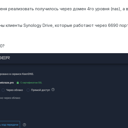
ня реализовать получилось через домен 4го уровня (nas), а в
ны клиенты Synology Drive, которые работают через 6690 порт
90?