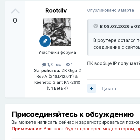
Rootdiv
Опубликовано
8 марта
0
В 08.03.2026 в 08
В роутере остался то
соединение с сайто
Участники форума
ПК вообще IP получает
1,3 тыс
1
Устройства:
ZK Giga 2
Rev.A (2.16.D.12.0.11) &
Keenetic Giant KN-2610
(5.1 Beta 4)
Цитата
Присоединяйтесь к обсуждению
Вы можете написать сейчас и зарегистрироваться позже. 
Примечание:
Ваш пост будет проверен модератором, п