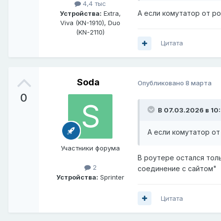
4,4 тыс
А если комутатор от р
Устройства:
Extra,
Viva (KN-1910), Duo
(KN-2110)
Цитата
Soda
Опубликовано
8 марта
0
В 07.03.2026 в 10
А если комутатор о
Участники форума
В роутере остался тольк
2
соединение с сайтом"
Устройства:
Sprinter
Цитата