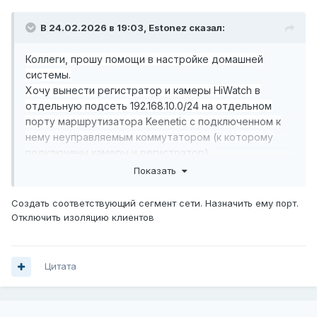
В 24.02.2026 в 19:03,
Estonez
сказал:
Коллеги, прошу помощи в настройке домашней
системы.
Хочу вынести регистратор и камеры HiWatch в
отдельную подсеть 192.168.10.0/24 на отдельном
порту маршрутизатора Keenetic с подключенном к
нему неуправляемым коммутатором (к которому
подключены камеры и регистратор).
Показать
Что нужно настроить, чтобы камеры и регистратор
имели доступ в интернет и были доступны из
Создать соответствующий сегмент сети. Назначить ему порт.
домашней сети 192.168.1.0/24?
Отключить изоляцию клиентов
Предполагаю, что нужно прежде всего активировать на
нужном порту VLAN (Входит в сегмент или Входит в
сегмент с VLAN? видимо, первое?), активировать NAT
для сегмента VLAN, а также разрешить в межсетевом
Цитата
экране IP, TCP и, может, UDP между сегментами? Верно?
Что-то еще?