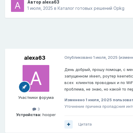
Автор
alexa63
1 июля, 2025
в
Каталог готовых решений Opkg
alexa63
Опубликовано
1 июля, 2025
(измен
День
добрый, прошу помощи, с мес
запущенном xkeen, роутер keenetic
всех
клиентов проводных и по WiF
проблема, не знаю, но какой то п
Участники форума
Изменено
1 июля, 2025
пользова
Уточнение причина пропадсния инт
3
Устройства:
hooper
Цитата