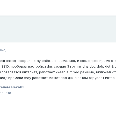
ено)
яц назад настроил xray работал нормально, в последнее время стал
 3810, пробовал настройки dns создал 3 группы dns dot, doh, dot &
i
появ
ляется интернет,
работает xkeen в mixed режим
е,
вкл
юч
ал -f
ериод времени xray работает может пол дня а потом отрубает интер
телем alexa63
ернета