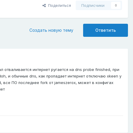
Поделиться
Подписчики
0
Создать новую тему
Ответить
 отваливается интернет ругается на dns probe finished, при
 doh, и обычные dns, как пропадает интернет отключаю xkeen у
d, все ПО последнее fork от jameszerox, может в конфигах
нет