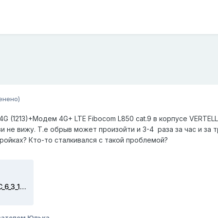
енено)
c 4G (1213)+Модем 4G+ LTE Fibocom L850 cat.9 в корпусе VERTE
и не вижу. Т.е обрыв может произойти и 3-4 раза за час и за
ройках? Кто-то сталкивался с такой проблемой?
self_test_KN_1213_stable_4_02_C_6_3_1_router_2025_04_04T20_34_03.txt
вателем Юлька