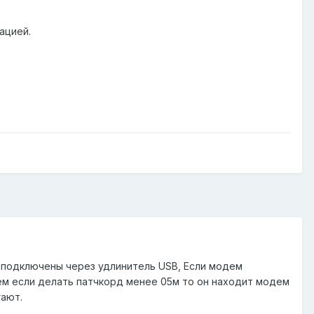
ацией.
 подключены через удлинитель USB, Если модем
чем если делать патчкорд менее 05м то он находит модем
гают.