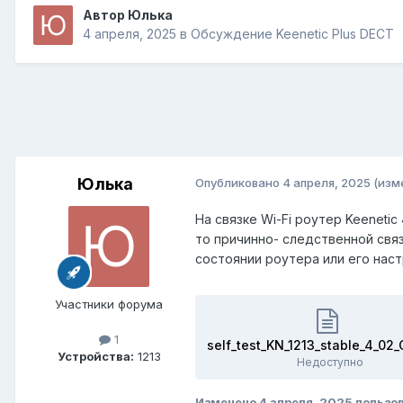
Автор
Юлька
4 апреля, 2025
в
Обсуждение Keenetic Plus DECT
Юлька
Опубликовано
4 апреля, 2025
(изм
На связке Wi-Fi роутер Keeneti
то причинно- следственной связ
состоянии роутера или его наст
Участники форума
1
Устройства:
1213
Недоступно
Изменено
4 апреля, 2025
пользо