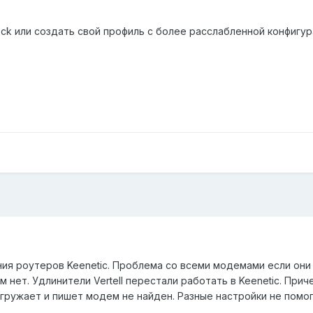
ck или создать свой профиль с более расслабленной конфигур
ия роутеров Keenetic. Проблема со всеми модемами если они
нет. Удлинители Vertell перестали работать в Keenetic. При
агружает и пишет модем не найден. Разные настройки не помо