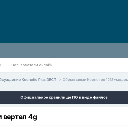
ы
Пользователи онлайн
бсуждение Keenetic Plus DECT
Обрыв связи Кеенетик 1213+модем
Официальное хранилище ПО в виде файлов
 вертел 4g