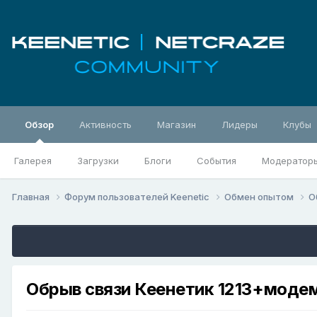
Обзор
Активность
Магазин
Лидеры
Клубы
Галерея
Загрузки
Блоги
События
Модератор
Главная
Форум пользователей Keenetic
Обмен опытом
О
Обрыв связи Кеенетик 1213+модем