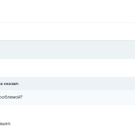
а
сказал:
проблемой?
ашел.